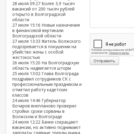
28 июля
09:27
Более 3,9 тысяч
вакансий от 200 тысяч рублей
открыто в Волгоградской
области
27 июля
15:16
Новые назначения
в финансовой вертикали
Волгоградской области
27 июля
13:33
Житель Волжского
подозревается в покушении на
убийство жены с особой
жестокостью
Отправить
26 июля
15:20
На Волгоградскую
область надвигается шторм
25 июля
13:02
Глава Волгограда
поздравил сотрудников СК с
профессиональным праздником и
отметил работу кадетских
классов
24 июля
14:46
Губернатор
Бочаров внепланово проверил
стройки: сроки сорваны в
Волжском и Волгограде
24 июля
12:22
Банки сокращают
вакансии, но активно поднимают
зарплаты: главные тренды рынка