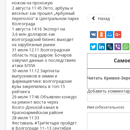
ножом на прохожую
2 августа
11:45
Лето, арбузы и
веселье: как прошёл „Арбузный
переполох“ в Центральном парке
Назад
Волгограда
1 августа
14:16
Экспорт на
3,6 млн долларов: как
волгоградский бизнес выходит
на зарубежные рынки
31 июля
12:11
Волгоградская
область под ударом: Бочаров
Самое
озвучил данные о последствиях
атаки БПЛА
30 июля
11:12
Зарплаты
выпускников в химии и
Читать Кривое-Зерк
фармацевтике: волгоградские
вузы закрепились в топ‑15
Добавить комментар
рейтинга
29 июля
17:46
Объявлен конкурс
на ремонт моста через
Волго‑Донской канал в
Имя (обязательное)
Красноармейском районе
28 июля
11:33
Фестиваль #ТриЧетыре пройдёт
в Волгограде 11–13 сентября