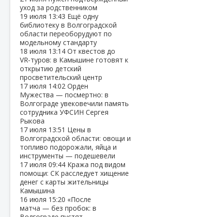
уход за родственником
19 июля
13:43
Ещё одну
библиотеку в Волгоградской
области переоборудуют по
модельному стандарту
18 июля
13:14
От квестов до
VR‑туров: в Камышине готовят к
открытию детский
просветительский центр
17 июля
14:02
Орден
Мужества — посмертно: в
Волгограде увековечили память
сотрудника УФСИН Сергея
Рыкова
17 июля
13:51
Цены в
Волгоградской области: овощи и
топливо подорожали, яйца и
инструменты — подешевели
17 июля
09:44
Кража под видом
помощи: СК расследует хищение
денег с карты жительницы
Камышина
16 июля
15:20
«После
матча — без пробок: в
Волгограде пустят