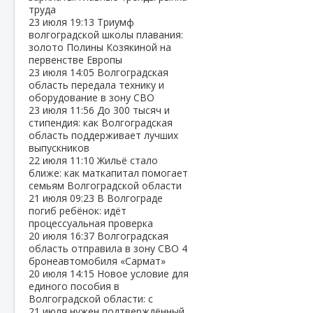
труда
23 июля
19:13
Триумф
волгоградской школы плавания:
золото Полины Козякиной на
первенстве Европы
23 июля
14:05
Волгоградская
область передала технику и
оборудование в зону СВО
23 июля
11:56
До 300 тысяч и
стипендия: как Волгоградская
область поддерживает лучших
выпускников
22 июля
11:10
Жильё стало
ближе: как маткапитал помогает
семьям Волгоградской области
21 июля
09:23
В Волгограде
погиб ребёнок: идёт
процессуальная проверка
20 июля
16:37
Волгоградская
область отправила в зону СВО 4
бронеавтомобиля «Сармат»
20 июля
14:15
Новое условие для
единого пособия в
Волгоградской области: с
21 июля нужен подтверждённый