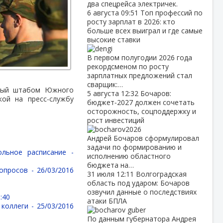
два спецрейса электричек.
6 августа
09:51
Топ профессий по
росту зарплат в 2026: кто
больше всех выиграл и где самые
высокие ставки
В первом полугодии 2026 года
рекордсменом по росту
зарплатных предложений стал
сварщик:…
нный штабом Южного
5 августа
12:32
Бочаров:
кой на пресс-службу
бюджет‑2027 должен сочетать
осторожность, соцподдержку и
рост инвестиций
Андрей Бочаров сформулировал
задачи по формированию и
ольное расписание -
исполнению областного
бюджета на…
вопросов -
26/03/2016
31 июля
12:11
Волгоградская
область под ударом: Бочаров
озвучил данные о последствиях
:40
атаки БПЛА
 коллеги -
25/03/2016
По данным губернатора Андрея