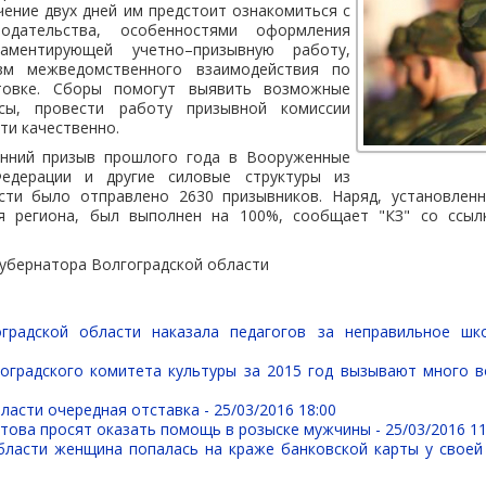
чение двух дней им предстоит ознакомиться с
нодательства, особенностями оформления
ламентирующей учетно–призывную работу,
зм межведомственного взаимодействия по
товке. Сборы помогут выявить возможные
сы, провести работу призывной комиссии
ти качественно.
енний призыв прошлого года в Вооруженные
едерации и другие силовые структуры из
асти было отправлено 2630 призывников. Наряд, установле
я региона, был выполнен на 100%, сообщает "КЗ" со ссыл
губернатора Волгоградской области
оградской области наказала педагогов за неправильное шк
оградского комитета культуры за 2015 год вызывают много 
ласти очередная отставка -
25/03/2016 18:00
стова просят оказать помощь в розыске мужчины -
25/03/2016 11
бласти женщина попалась на краже банковской карты у своей