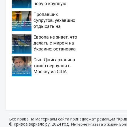
новую крупную
войну в Европе
Пропавших
неизбежной
супругов, уехавших
отдыхать на
природу, нашли
Европа не знает, что
мертвыми на
делать с миром на
заднем сиденье
Украине: остановка
автомобиля
боев грозит для нее
Сын Джигарханяна
хаосом
тайно вернулся в
Москву из США
Все права на материалы сайта принадлежат редакции "Крив
© Кривое зеркало.ру, 2024 год, И
нтернет-газета о жизни Волг