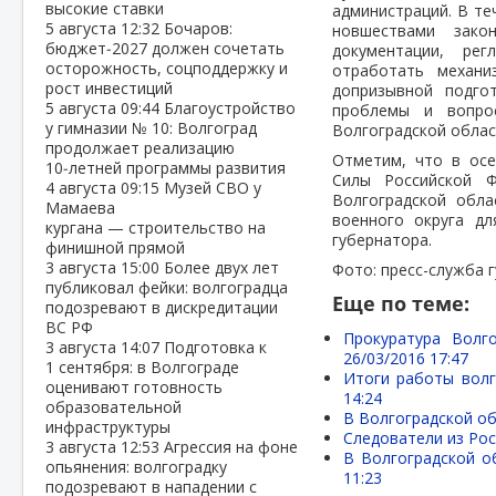
высокие ставки
администраций. В те
5 августа
12:32
Бочаров:
новшествами зако
бюджет‑2027 должен сочетать
документации, рег
осторожность, соцподдержку и
отработать механи
рост инвестиций
допризывной подго
5 августа
09:44
Благоустройство
проблемы и вопро
у гимназии № 10: Волгоград
Волгоградской облас
продолжает реализацию
Отметим, что в ос
10‑летней программы развития
Силы Российской Ф
4 августа
09:15
Музей СВО у
Волгоградской обл
Мамаева
военного округа дл
кургана — строительство на
губернатора.
финишной прямой
3 августа
15:00
Более двух лет
Фото: пресс-служба 
публиковал фейки: волгоградца
Еще по теме:
подозревают в дискредитации
ВС РФ
Прокуратура Волг
3 августа
14:07
Подготовка к
26/03/2016 17:47
1 сентября: в Волгограде
Итоги работы волг
оценивают готовность
14:24
образовательной
В Волгоградской об
инфраструктуры
Следователи из Ро
3 августа
12:53
Агрессия на фоне
В Волгоградской о
опьянения: волгоградку
11:23
подозревают в нападении с