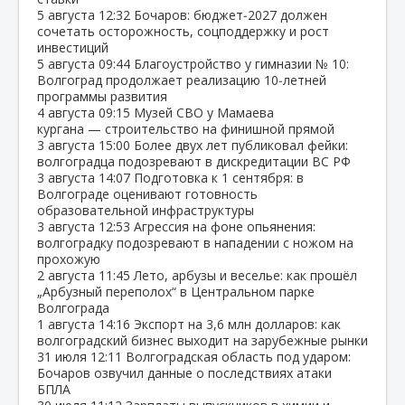
5 августа
12:32
Бочаров: бюджет‑2027 должен
сочетать осторожность, соцподдержку и рост
инвестиций
5 августа
09:44
Благоустройство у гимназии № 10:
Волгоград продолжает реализацию 10‑летней
программы развития
4 августа
09:15
Музей СВО у Мамаева
кургана — строительство на финишной прямой
3 августа
15:00
Более двух лет публиковал фейки:
волгоградца подозревают в дискредитации ВС РФ
3 августа
14:07
Подготовка к 1 сентября: в
Волгограде оценивают готовность
образовательной инфраструктуры
3 августа
12:53
Агрессия на фоне опьянения:
волгоградку подозревают в нападении с ножом на
прохожую
2 августа
11:45
Лето, арбузы и веселье: как прошёл
„Арбузный переполох“ в Центральном парке
Волгограда
1 августа
14:16
Экспорт на 3,6 млн долларов: как
волгоградский бизнес выходит на зарубежные рынки
31 июля
12:11
Волгоградская область под ударом:
Бочаров озвучил данные о последствиях атаки
БПЛА