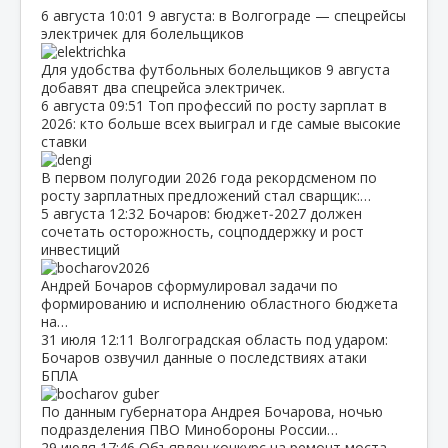
6 августа
10:01
9 августа: в Волгограде — спецрейсы
электричек для болельщиков
Для удобства футбольных болельщиков 9 августа
добавят два спецрейса электричек.
6 августа
09:51
Топ профессий по росту зарплат в
2026: кто больше всех выиграл и где самые высокие
ставки
В первом полугодии 2026 года рекордсменом по
росту зарплатных предложений стал сварщик:…
5 августа
12:32
Бочаров: бюджет‑2027 должен
сочетать осторожность, соцподдержку и рост
инвестиций
Андрей Бочаров сформулировал задачи по
формированию и исполнению областного бюджета
на…
31 июля
12:11
Волгоградская область под ударом:
Бочаров озвучил данные о последствиях атаки
БПЛА
По данным губернатора Андрея Бочарова, ночью
подразделения ПВО Минобороны России…
29 июля
17:46
Объявлен конкурс на ремонт моста