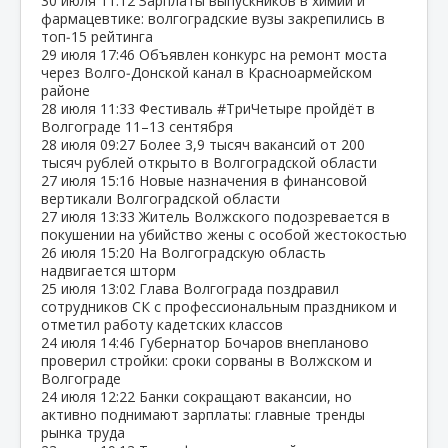
30 июля
11:12
Зарплаты выпускников в химии и
фармацевтике: волгоградские вузы закрепились в
топ‑15 рейтинга
29 июля
17:46
Объявлен конкурс на ремонт моста
через Волго‑Донской канал в Красноармейском
районе
28 июля
11:33
Фестиваль #ТриЧетыре пройдёт в
Волгограде 11–13 сентября
28 июля
09:27
Более 3,9 тысяч вакансий от 200
тысяч рублей открыто в Волгоградской области
27 июля
15:16
Новые назначения в финансовой
вертикали Волгоградской области
27 июля
13:33
Житель Волжского подозревается в
покушении на убийство жены с особой жестокостью
26 июля
15:20
На Волгоградскую область
надвигается шторм
25 июля
13:02
Глава Волгограда поздравил
сотрудников СК с профессиональным праздником и
отметил работу кадетских классов
24 июля
14:46
Губернатор Бочаров внепланово
проверил стройки: сроки сорваны в Волжском и
Волгограде
24 июля
12:22
Банки сокращают вакансии, но
активно поднимают зарплаты: главные тренды
рынка труда