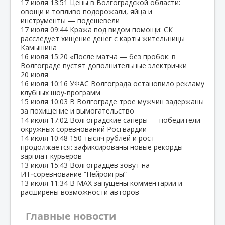
17 июля
13:51
Цены в Волгоградской области:
овощи и топливо подорожали, яйца и
инструменты — подешевели
17 июля
09:44
Кража под видом помощи: СК
расследует хищение денег с карты жительницы
Камышина
16 июля
15:20
«После матча — без пробок: в
Волгограде пустят дополнительные электрички
20 июля
16 июля
10:16
УФАС Волгограда остановило рекламу
клубных шоу‑программ
15 июля
10:03
В Волгограде трое мужчин задержаны
за похищение и вымогательство
14 июля
17:02
Волгоградские сапёры — победители
окружных соревнований Росгвардии
14 июля
10:48
150 тысяч рублей и рост
продолжается: зафиксированы новые рекорды
зарплат курьеров
13 июля
15:43
Волгоградцев зовут на
ИТ‑соревнование “Нейроигры”
13 июля
11:34
В МАХ запущены комментарии и
расширены возможности авторов
Главные новости