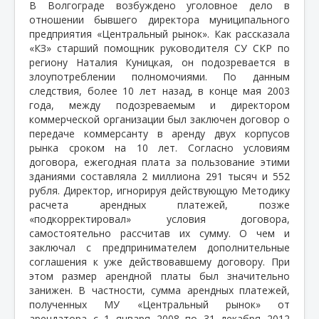
В Волгограде возбуждено уголовное дело в
отношении бывшего директора муниципального
предприятия «Центральный рынок». Как рассказала
«КЗ» старший помощник руководителя СУ СКР по
региону Наталия Куницкая, он подозревается в
злоупотреблении полномочиями. По данным
следствия, более 10 лет назад, в конце мая 2003
года, между подозреваемым и директором
коммерческой организации был заключен договор о
передаче коммерсанту в аренду двух корпусов
рынка сроком на 10 лет. Согласно условиям
договора, ежегодная плата за пользование этими
зданиями составляла 2 миллиона 291 тысяч и 552
рубля. Директор, игнорируя действующую Методику
расчета арендных платежей, позже
«подкорректировал» условия договора,
самостоятельно рассчитав их сумму. О чем и
заключал с предпринимателем дополнительные
соглашения к уже действовавшему договору. При
этом размер арендной платы был значительно
занижен. В частности, сумма арендных платежей,
полученных МУ «Центральный рынок» от
арендатора с 1 января 2008 по 31 декабря 2012