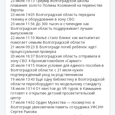
23 июля
19:13
Триумф волгоградской школы
плавания: золото Полины Козякиной на первенстве
Европы
23 июля
14:05
Волгоградская область передала
технику и оборудование в зону СВО
23 июля
11:56
До 300 тысяч и стипендия: как
Волгоградская область поддерживает лучших
выпускников
22 июля
11:10
Жильё стало ближе: как маткапитал
помогает семьям Волгоградской области
21 июля
09:23
В Волгограде погиб ребёнок: идёт
процессуальная проверка
20 июля
16:37
Волгоградская область отправила в
зону СВО 4 бронеавтомобиля «Сармат»
20 июля
14:15
Новое условие для единого пособия в
Волгоградской области: с 21 июля нужен
подтверждённый уход за родственником
19 июля
13:43
Ещё одну библиотеку в Волгоградской
области переоборудуют по модельному стандарту
18 июля
13:14
От квестов до VR‑туров: в Камышине
готовят к открытию детский просветительский
центр
17 июля
14:02
Орден Мужества — посмертно: в
Волгограде увековечили память сотрудника УФСИН
Сергея Рыкова