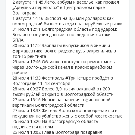
2 августа
11:45
Лето, арбузы и веселье: как прошёл
„Арбузный переполох“ в Центральном парке
Волгограда
1 августа
14:16
Экспорт на 3,6 млн долларов: как
волгоградский бизнес выходит на зарубежные рынки
31 июля
12:11
Волгоградская область под ударом:
Бочаров озвучил данные о последствиях атаки
БПЛА
30 июля
11:12
Зарплаты выпускников в химии и
фармацевтике: волгоградские вузы закрепились в
топ‑15 рейтинга
29 июля
17:46
Объявлен конкурс на ремонт моста
через Волго‑Донской канал в Красноармейском
районе
28 июля
11:33
Фестиваль #ТриЧетыре пройдёт в
Волгограде 11–13 сентября
28 июля
09:27
Более 3,9 тысяч вакансий от 200
тысяч рублей открыто в Волгоградской области
27 июля
15:16
Новые назначения в финансовой
вертикали Волгоградской области
27 июля
13:33
Житель Волжского подозревается в
покушении на убийство жены с особой жестокостью
26 июля
15:20
На Волгоградскую область
надвигается шторм
25 июля
13:02
Глава Волгограда поздравил