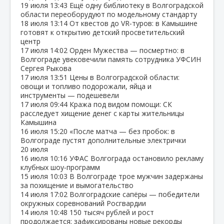
19 июля
13:43
Ещё одну библиотеку в Волгоградской
области переоборудуют по модельному стандарту
18 июля
13:14
От квестов до VR‑туров: в Камышине
готовят к открытию детский просветительский
центр
17 июля
14:02
Орден Мужества — посмертно: в
Волгограде увековечили память сотрудника УФСИН
Сергея Рыкова
17 июля
13:51
Цены в Волгоградской области:
овощи и топливо подорожали, яйца и
инструменты — подешевели
17 июля
09:44
Кража под видом помощи: СК
расследует хищение денег с карты жительницы
Камышина
16 июля
15:20
«После матча — без пробок: в
Волгограде пустят дополнительные электрички
20 июля
16 июля
10:16
УФАС Волгограда остановило рекламу
клубных шоу‑программ
15 июля
10:03
В Волгограде трое мужчин задержаны
за похищение и вымогательство
14 июля
17:02
Волгоградские сапёры — победители
окружных соревнований Росгвардии
14 июля
10:48
150 тысяч рублей и рост
продолжается: зафиксированы новые рекорды