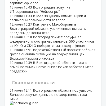
зарплат курьеров
13 июля
15:43
Волгоградцев зовут на
ИТ‑соревнование “Нейроигры”
13 июля
11:34
В МАХ запущены комментарии и
расширены возможности авторов
12 июля
15:27
Контракт с Минобороны в
Волгоградской области: увеличенные выплаты
продлены до конца лета
11 июля
15:18
Волгоград примет полуфинал
федерального смотра наставников: 500 участников
из ЮФО и СКФО поборются за выход в финал
10 июля
15:51
Водохозяйственный прогноз: рабочая
группа оценила ситуацию на водохранилищах
Волжско‑Камского каскада
10 июля
12:39
В Волгоградской области тысячи
семей получили новую выплату: как работает мера
поддержки
Главные новости
31 июля
12:11
Волгоградская область под ударом:
Бочаров озвучил данные о последствиях атаки
БПЛА