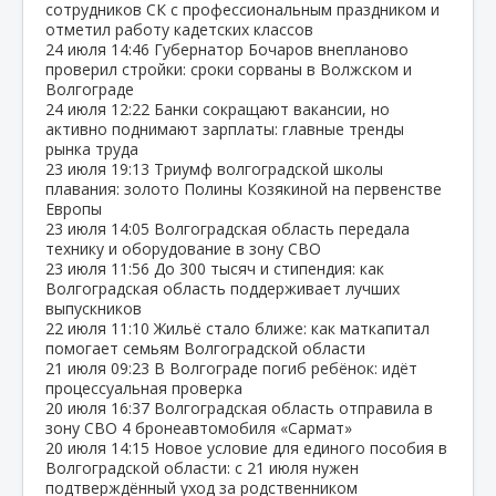
сотрудников СК с профессиональным праздником и
отметил работу кадетских классов
24 июля
14:46
Губернатор Бочаров внепланово
проверил стройки: сроки сорваны в Волжском и
Волгограде
24 июля
12:22
Банки сокращают вакансии, но
активно поднимают зарплаты: главные тренды
рынка труда
23 июля
19:13
Триумф волгоградской школы
плавания: золото Полины Козякиной на первенстве
Европы
23 июля
14:05
Волгоградская область передала
технику и оборудование в зону СВО
23 июля
11:56
До 300 тысяч и стипендия: как
Волгоградская область поддерживает лучших
выпускников
22 июля
11:10
Жильё стало ближе: как маткапитал
помогает семьям Волгоградской области
21 июля
09:23
В Волгограде погиб ребёнок: идёт
процессуальная проверка
20 июля
16:37
Волгоградская область отправила в
зону СВО 4 бронеавтомобиля «Сармат»
20 июля
14:15
Новое условие для единого пособия в
Волгоградской области: с 21 июля нужен
подтверждённый уход за родственником