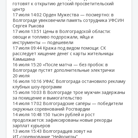
готовят к открытию детский просветительский
центр
17 июля
14:02
Орден Мужества — посмертно: в
Волгограде увековечили память сотрудника УФСИН
Сергея Рыкова
17 июля
13:51
Цены в Волгоградской области:
овощи и топливо подорожали, яйца и
инструменты — подешевели
17 июля
09:44
Кража под видом помощи: СК
расследует хищение денег с карты жительницы
Камышина
16 июля
15:20
«После матча — без пробок: в
Волгограде пустят дополнительные электрички
20 июля
16 июля
10:16
УФАС Волгограда остановило рекламу
клубных шоу‑программ
15 июля
10:03
В Волгограде трое мужчин задержаны
за похищение и вымогательство
14 июля
17:02
Волгоградские сапёры — победители
окружных соревнований Росгвардии
14 июля
10:48
150 тысяч рублей и рост
продолжается: зафиксированы новые рекорды
зарплат курьеров
13 июля
15:43
Волгоградцев зовут на
ИТ‑соревнование “Нейроигры”