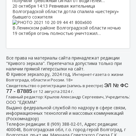
получили тревожный сигнал от водителей…
20 октября
14:13
Ревнивая жительница
Волгоградской области дотла спалила «шестерку»
бывшего сожителя
В Ленинском районе Волгоградской области ночью
19 октября огонь полностью уничтожил…
Все права на материалы сайта принадлежат редакции
"Кривого зеркала". Перепечатка допустима только при
наличии прямой гиперссылки на сайт.
© Кривое зеркало.ру, 2024 год, И
нтернет-газета о жизни
Волгограда, области и России. 18+
ЭЛ № ФС
Свидетельство о регистрации (запись в реестре)
77 - 87885
от 12 августа 2024 г.
:
Главный редактор: Крылов Александр Сергеевич, Учредитель
ООО "ЕДКММ"
Выдано федеральной службой по надзору в сфере связи,
информационных технологий и массовых коммуникаций
(Роскомнадзор)
Телефон редакции:
8 (909) 388-02-01
, Адрес редакции:
400048, Волгоградская обл, г.о. город-герой Волгоград, г
Волгоград, пр-кт им. Маршала Советского Союза Г.К.