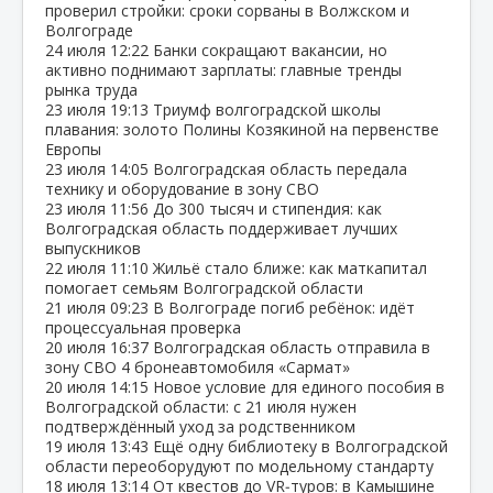
проверил стройки: сроки сорваны в Волжском и
Волгограде
24 июля
12:22
Банки сокращают вакансии, но
активно поднимают зарплаты: главные тренды
рынка труда
23 июля
19:13
Триумф волгоградской школы
плавания: золото Полины Козякиной на первенстве
Европы
23 июля
14:05
Волгоградская область передала
технику и оборудование в зону СВО
23 июля
11:56
До 300 тысяч и стипендия: как
Волгоградская область поддерживает лучших
выпускников
22 июля
11:10
Жильё стало ближе: как маткапитал
помогает семьям Волгоградской области
21 июля
09:23
В Волгограде погиб ребёнок: идёт
процессуальная проверка
20 июля
16:37
Волгоградская область отправила в
зону СВО 4 бронеавтомобиля «Сармат»
20 июля
14:15
Новое условие для единого пособия в
Волгоградской области: с 21 июля нужен
подтверждённый уход за родственником
19 июля
13:43
Ещё одну библиотеку в Волгоградской
области переоборудуют по модельному стандарту
18 июля
13:14
От квестов до VR‑туров: в Камышине