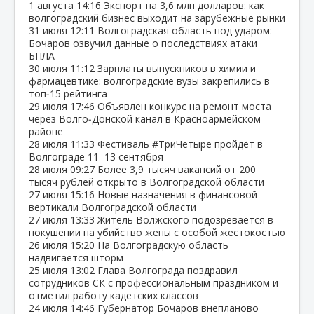
1 августа
14:16
Экспорт на 3,6 млн долларов: как
волгоградский бизнес выходит на зарубежные рынки
31 июля
12:11
Волгоградская область под ударом:
Бочаров озвучил данные о последствиях атаки
БПЛА
30 июля
11:12
Зарплаты выпускников в химии и
фармацевтике: волгоградские вузы закрепились в
топ‑15 рейтинга
29 июля
17:46
Объявлен конкурс на ремонт моста
через Волго‑Донской канал в Красноармейском
районе
28 июля
11:33
Фестиваль #ТриЧетыре пройдёт в
Волгограде 11–13 сентября
28 июля
09:27
Более 3,9 тысяч вакансий от 200
тысяч рублей открыто в Волгоградской области
27 июля
15:16
Новые назначения в финансовой
вертикали Волгоградской области
27 июля
13:33
Житель Волжского подозревается в
покушении на убийство жены с особой жестокостью
26 июля
15:20
На Волгоградскую область
надвигается шторм
25 июля
13:02
Глава Волгограда поздравил
сотрудников СК с профессиональным праздником и
отметил работу кадетских классов
24 июля
14:46
Губернатор Бочаров внепланово