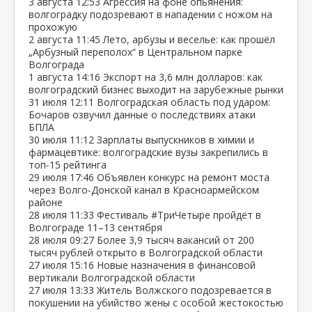
3 августа
12:53
Агрессия на фоне опьянения:
волгоградку подозревают в нападении с ножом на
прохожую
2 августа
11:45
Лето, арбузы и веселье: как прошёл
„Арбузный переполох“ в Центральном парке
Волгограда
1 августа
14:16
Экспорт на 3,6 млн долларов: как
волгоградский бизнес выходит на зарубежные рынки
31 июля
12:11
Волгоградская область под ударом:
Бочаров озвучил данные о последствиях атаки
БПЛА
30 июля
11:12
Зарплаты выпускников в химии и
фармацевтике: волгоградские вузы закрепились в
топ‑15 рейтинга
29 июля
17:46
Объявлен конкурс на ремонт моста
через Волго‑Донской канал в Красноармейском
районе
28 июля
11:33
Фестиваль #ТриЧетыре пройдёт в
Волгограде 11–13 сентября
28 июля
09:27
Более 3,9 тысяч вакансий от 200
тысяч рублей открыто в Волгоградской области
27 июля
15:16
Новые назначения в финансовой
вертикали Волгоградской области
27 июля
13:33
Житель Волжского подозревается в
покушении на убийство жены с особой жестокостью