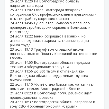
26 июля
15:20
На Волгоградскую область
надвигается шторм
25 июля
13:02
Глава Волгограда поздравил
сотрудников СК с профессиональным праздником и
отметил работу кадетских классов
24 июля
14:46
Губернатор Бочаров внепланово
проверил стройки: сроки сорваны в Волжском и
Волгограде
24 июля
12:22
Банки сокращают вакансии, но
активно поднимают зарплаты: главные тренды
рынка труда
23 июля
19:13
Триумф волгоградской школы
плавания: золото Полины Козякиной на первенстве
Европы
23 июля
14:05
Волгоградская область передала
технику и оборудование в зону СВО
23 июля
11:56
До 300 тысяч и стипендия: как
Волгоградская область поддерживает лучших
выпускников
22 июля
11:10
Жильё стало ближе: как маткапитал
помогает семьям Волгоградской области
21 июля
09:23
В Волгограде погиб ребёнок: идёт
процессуальная проверка
20 июля
16:37
Волгоградская область отправила в
зону СВО 4 бронеавтомобиля «Сармат»