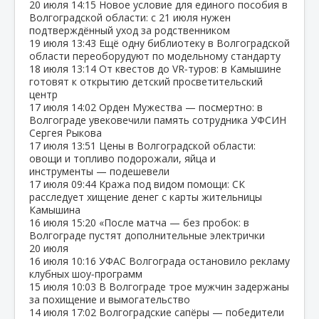
20 июля
14:15
Новое условие для единого пособия в
Волгоградской области: с 21 июля нужен
подтверждённый уход за родственником
19 июля
13:43
Ещё одну библиотеку в Волгоградской
области переоборудуют по модельному стандарту
18 июля
13:14
От квестов до VR‑туров: в Камышине
готовят к открытию детский просветительский
центр
17 июля
14:02
Орден Мужества — посмертно: в
Волгограде увековечили память сотрудника УФСИН
Сергея Рыкова
17 июля
13:51
Цены в Волгоградской области:
овощи и топливо подорожали, яйца и
инструменты — подешевели
17 июля
09:44
Кража под видом помощи: СК
расследует хищение денег с карты жительницы
Камышина
16 июля
15:20
«После матча — без пробок: в
Волгограде пустят дополнительные электрички
20 июля
16 июля
10:16
УФАС Волгограда остановило рекламу
клубных шоу‑программ
15 июля
10:03
В Волгограде трое мужчин задержаны
за похищение и вымогательство
14 июля
17:02
Волгоградские сапёры — победители