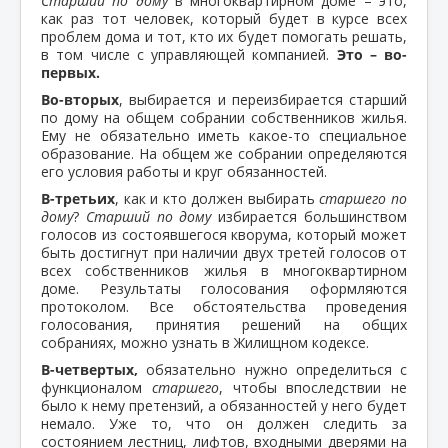
Старший по дому
в многоквартирном доме – это,
как раз тот человек, который будет в курсе всех
проблем дома и тот, кто их будет помогать решать,
в том числе с управляющей компанией.
Это – во-
первых.
Во-вторых
, выбирается и переизбирается старший
по дому на общем собрании собственников жилья.
Ему не обязательно иметь какое-то специальное
образование. На общем же собрании определяются
его условия работы и круг обязанностей.
В-третьих
, как и кто должен выбирать
старшего по
дому
?
Старший по дому
избирается большинством
голосов из состоявшегося кворума, который может
быть достигнут при наличии двух третей голосов от
всех собственников жилья в многоквартирном
доме. Результаты голосования оформляются
протоколом. Все обстоятельства проведения
голосования, принятия решений на общих
собраниях, можно узнать в Жилищном кодексе.
В-четвертых,
обязательно нужно определиться с
функционалом
старшего
, чтобы впоследствии не
было к нему претензий, а обязанностей у него будет
немало. Уже то, что он должен следить за
состоянием лестниц, лифтов, входными дверями на