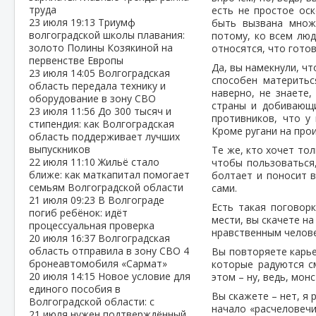
труда
есть не простое ос
23 июля
19:13
Триумф
быть вызвана множе
волгоградской школы плавания:
потому, ко всем люд
золото Полины Козякиной на
относятся, что готов
первенстве Европы
Да, вы намекнули, чт
23 июля
14:05
Волгоградская
способен материтьс
область передала технику и
наверно, не знаете
оборудование в зону СВО
страны и добивающи
23 июля
11:56
До 300 тысяч и
противников, что у
стипендия: как Волгоградская
Кроме ругани на прои
область поддерживает лучших
выпускников
Те же, кто хочет то
22 июля
11:10
Жильё стало
чтобы пользоваться,
ближе: как маткапитал помогает
болтает и поносит в
семьям Волгоградской области
сами.
21 июля
09:23
В Волгограде
Есть такая поговорк
погиб ребёнок: идёт
мести, вы скачете н
процессуальная проверка
нравственным челов
20 июля
16:37
Волгоградская
область отправила в зону СВО 4
Вы повторяете карье
бронеавтомобиля «Сармат»
которые радуются с
20 июля
14:15
Новое условие для
этом – ну, ведь, монс
единого пособия в
Вы скажете – нет, я
Волгоградской области: с
начало «расчеловечи
21 июля нужен подтверждённый