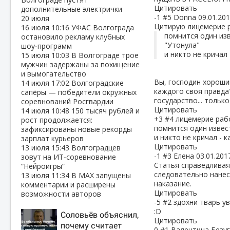
Цитировать
дополнительные электрички
-1
#5
Donna
09.01.201
20 июля
Цитирую лицемерие 
16 июля
10:16
УФАС Волгограда
помнится один изв
остановило рекламу клубных
"Утонула"
шоу‑программ
и никто не кричал
15 июля
10:03
В Волгограде трое
мужчин задержаны за похищение
и вымогательство
Вы, господин хороший
14 июля
17:02
Волгоградские
каждого своя правда
сапёры — победители окружных
государство... только
соревнований Росгвардии
Цитировать
14 июля
10:48
150 тысяч рублей и
+3
#4
лицемерие раб
рост продолжается:
помнится один извест
зафиксированы новые рекорды
и никто не кричал - 
зарплат курьеров
Цитировать
13 июля
15:43
Волгоградцев
-1
#3
Елена
03.01.201
зовут на ИТ‑соревнование
Статья справедливая
“Нейроигры”
следовательно нанес
13 июля
11:34
В МАХ запущены
наказание.
комментарии и расширены
Цитировать
возможности авторов
-5
#2
здохни тварь у
:D
Соловьёв объяснил,
Цитировать
почему считает
0
#1
Валентина Безу