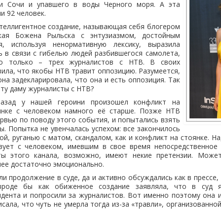
зи Сочи и упавшего в воды Черного моря. А эта
и 92 человек.
теллигентное создание, называющая себя блогером
кая Божена Рыльска с энтузиазмом, достойным
я, используя ненормативную лексику, выразила
 в связи с гибелью людей разбившегося самолета,
но только – трех журналистов с НТВ. В своих
вила, что якобы НТВ травит оппозицию. Разумеется,
на задекларировала, что она и есть оппозиция. Так
эту даму журналисты с НТВ?
азад у нашей героини произошел конфликт на
янке с человеком намного её старше. Позже НТВ
рвью по поводу этого события, и попытались взять
ы. Попытка не увенчалась успехом: все закончилось
ой, руганью с матом, скандалом, как и конфликт на стоянке. На
вует с человеком, имевшим в свое время непосредственное
ты этого канала, возможно, имеют некие претензии. Може
ее достаточно эмоционально.
и продолжение в суде, да и активно обсуждались как в прессе, 
вроде бы как обиженное создание заявляла, что в суд 
дента и попросили за журналистов. Вот именно поэтому она 
исала, что чуть не умерла тогда из-за «травли», организованн