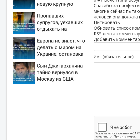
новую крупную
Спасибо за профессио
войну в Европе
многие сейчас пытаю
Пропавших
неизбежной
человек она должна 
супругов, уехавших
Цитировать
Обновить список ко
отдыхать на
RSS лента комментар
природу, нашли
Добавить комментар
Европа не знает, что
мертвыми на
делать с миром на
заднем сиденье
Украине: остановка
автомобиля
Имя (обязательное)
боев грозит для нее
Сын Джигарханяна
хаосом
тайно вернулся в
Москву из США