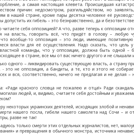
корбление, а самая настоящая клевета. Происшедшая катастро
ством причин: недосмотром, разгильдяйством, но заявлять
ям в нашей стране, кроме пары десятка человеке её руководс
ы допустить их гибель – это безнравственно, да и безответстве
о читаете себя оппозицией? А что, разве теперь к оппозиции от
я на власть, говорить всё, что придёт в голову – любую ч
, что вообще-то оппозиция – это люди, имеющие позитивную
еся власти для её осуществления. Надо сказать, что цель у
 властной команды, что у оппозиции, должна быть одной – б
сходящее в стране, все мы от вас ничего другого и не слышали 
лько одного – ликвидировать существующую власть, а страну при
 - это не оппозиция, а бандиты, а те, кто и этого не собирае
сех и вся, соответственно, ничего не предлагая и не делая – 
а: «Ради красного словца не пожалею и отца!» Ради скандал
а могилах людей, и, видимо, считаете себя достойным и уважае
еком?
ру некоторых украинских деятелей, исходящих злобой и ненави
мерти нашего посла, гибели нашего самолета над Сочи – и 
тры, разве не так!
 радуюсь только смерти этих отдельных журналистов, нет, малоу
вания» и превращения в обычного монстра, источника ненавис