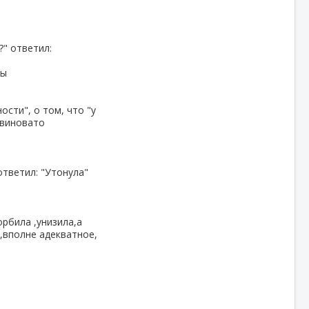
?" ответил:
бы
сти", о том, что "у
 виновато
ответил: "Утонула"
рбила ,унизила,а
,вполне адекватное,