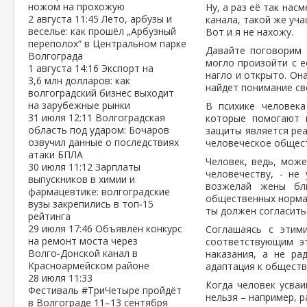
ножом на прохожую
Ну, а раз её так нас
2 августа
11:45
Лето, арбузы и
канала, такой же уча
веселье: как прошёл „Арбузный
Вот и я не нахожу.
переполох“ в Центральном парке
Давайте поговорим 
Волгограда
могло произойти с е
1 августа
14:16
Экспорт на
нагло и открыто. Она
3,6 млн долларов: как
найдет понимание св
волгоградский бизнес выходит
на зарубежные рынки
В психике человека
31 июля
12:11
Волгоградская
которые помогают 
область под ударом: Бочаров
защиты является реа
озвучил данные о последствиях
человеческое общес
атаки БПЛА
Человек, ведь, може
30 июля
11:12
Зарплаты
человечеству, - не
выпускников в химии и
возжелай жены бли
фармацевтике: волгоградские
общественных нормат
вузы закрепились в топ‑15
ты должен согласить
рейтинга
29 июля
17:46
Объявлен конкурс
Соглашаясь с этим
на ремонт моста через
соответствующим эт
Волго‑Донской канал в
наказания, а не ра
Красноармейском районе
адаптация к обществ
28 июля
11:33
Когда человек усваи
Фестиваль #ТриЧетыре пройдёт
нельзя – например, р
в Волгограде 11–13 сентября