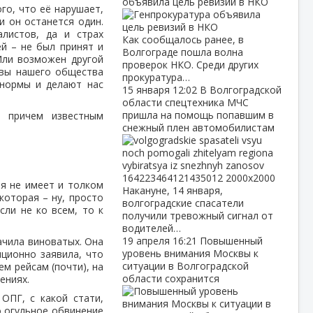
объявила цель ревизий в НКО
го, что её нарушает,
и он останется один.
листов, да и страх
Как сообщалось ранее, в
й – не был принят и
Волгограде пошла волна
 Или возможен другой
проверок НКО. Среди других
ивы нашего общества
прокуратура…
 нормы и делают нас
15 января
12:02
В Волгоградской
области спецтехника МЧС
пришла на помощь попавшим в
, причем известным
снежный плен автомобилистам
ия не имеет и толком
Накануне, 14 января,
которая – ну, просто
волгоградские спасатели
ли не ко всем, то к
получили тревожный сигнал от
водителей…
19 апреля
16:21
Повышенный
ачила виноватых. Она
уровень внимания Москвы к
яционно заявила, что
ситуации в Волгоградской
м рейсам (почти), на
области сохранится
ениях.
ОПГ, с какой стати,
о огульное обвинение