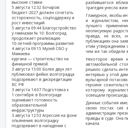
высокие ставки
разбившегося вбли
5 августа
12:32
Бочаров:
трагедия унесла жизн
бюджет‑2027 должен сочетать
Гламурное, якобы ин
осторожность, соцподдержку и
и журналистом, не
рост инвестиций
лучшего применени
5 августа
09:44
Благоустройство
неописуемую радость
у гимназии № 10: Волгоград
правда, не всех, 
продолжает реализацию
публикациях она зая
10‑летней программы развития
этим утверждением о
4 августа
09:15
Музей СВО у
чем же так обидели 
Мамаева
кургана — строительство на
Некоторое время н
финишной прямой
автомобильной сто
3 августа
15:00
Более двух лет
решило сделать инте
публиковал фейки: волгоградца
интервью у этой дам
подозревают в дискредитации
вульгарной потасовк
ВС РФ
героиня сожительст
3 августа
14:07
Подготовка к
которому журналис
1 сентября: в Волгограде
освещали происшедш
оценивают готовность
Данные события имел
образовательной
своих постах сиё 
инфраструктуры
администрации прези
3 августа
12:53
Агрессия на фоне
правды в суде. Она п
опьянения: волгоградку
канала.
подозревают в нападении с