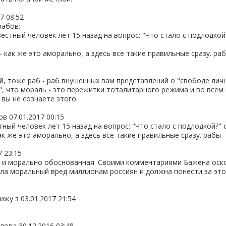
7 08:52
рабов:
естный человек лет 15 назад на вопрос: "Что стало с подлодкой
 - как же это аморально, а здесь все такие правильные сразу. ра
, тоже раб - раб внушенных вам представлений о "свободе лично
", что мораль - это пережитки тоталитарного режима и во всем
 вы не сознаете этого.
ов
07.01.2017 00:15
ный человек лет 15 назад на вопрос: "Что стало с подлодкой?" 
как же это аморально, а здесь все такие правильные сразу. рабы
7 23:15
 и морально обоснованная. Своими комментариями Бажена оско
ла моральный вред миллионам россиян и должна понести за это
вижу з
03.01.2017 21:54
глова
30.12.2016 03:48