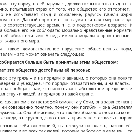
воил эту норму, но её нарушает, должен испытывать стыд от то
чно, испытывает страх от того, что общество его отторгнет, 
но не испытывает стыд и сожаление, радуясь гибели журна
ом тоже. Данный норматив – не глумиться над смертью люде
, в соответствующее время, т. е. в подростковом возрасте.
ла больше его не соблюдать: морально-нравственные нормат
 неё обязательными. А ведь именно морально-нравственные
от животного мира.
ит такое демонстративное нарушение общественных норм
телем – это может означать следующее:
е собирается больше быть принятым этим обществом;
тает это общество достойным её персоны;
всю эту грязь – и на порядки в авиации, о которых она понят
 уверена и убеждена, что порядки отвратительны, и на власть, 
 она сообщает нам, что испытывает абсолютное презрение, ес
нству - и людей, и порядков в нашей стране.
е, связанном с катастрофой самолета у Сочи, она заранее назн
о ей совершенно понятно, почему они погибли – она безапелл
луживался. Она объяснила, что так безобразно относятся ко все
ые люди, а не руководство страны, причем не стесняясь в выраж
 называя себя оппозицией, вы плюнули на власть, назвав её 
вы плюете и во всех тех людей, которые работают в авиации. Эт