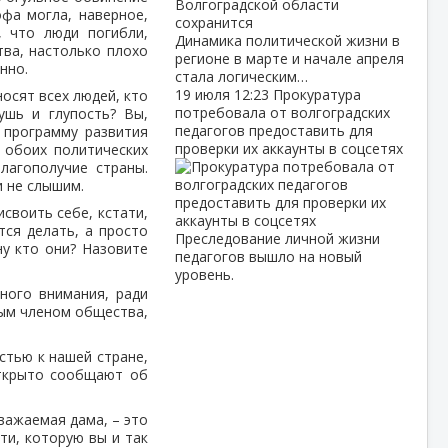
фа могла, наверное,
, что люди погибли,
Динамика политической жизни в
тва, настолько плохо
регионе в марте и начале апреля
нно.
стала логическим…
19 июля
12:23
Прокуратура
носят всех людей, кто
потребовала от волгоградских
ушь и глупость? Вы,
педагогов предоставить для
 программу развития
проверки их аккаунты в соцсетях
 обоих политических
лагополучие страны.
и не слышим.
своить себе, кстати,
тся делать, а просто
Преследование личной жизни
ну кто они? Назовите
педагогов вышло на новый
уровень.
ьного внимания, ради
мым членом общества,
стью к нашей стране,
открыто сообщают об
важаемая дама, – это
ти, которую вы и так