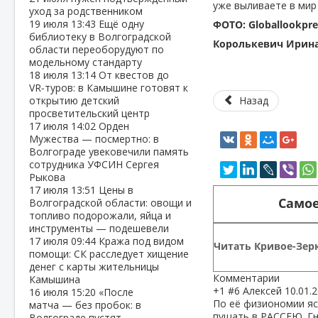
уже выливаете в мир
уход за родственником
19 июля
13:43
Ещё одну
ФОТО: Globallookpre
библиотеку в Волгоградской
Королькевич Ирина
области переоборудуют по
модельному стандарту
18 июля
13:14
От квестов до
VR‑туров: в Камышине готовят к
открытию детский
Назад
просветительский центр
17 июля
14:02
Орден
Мужества — посмертно: в
Волгограде увековечили память
сотрудника УФСИН Сергея
Рыкова
17 июля
13:51
Цены в
Самое
Волгоградской области: овощи и
топливо подорожали, яйца и
инструменты — подешевели
17 июля
09:44
Кража под видом
Читать Кривое-Зерк
помощи: СК расследует хищение
денег с карты жительницы
Комментарии
Камышина
+1
#6
Алексей
10.01.
16 июля
15:20
«После
По её физиономии яс
матча — без пробок: в
пущать в РАССЕЮ. Гн
Волгограде пустят