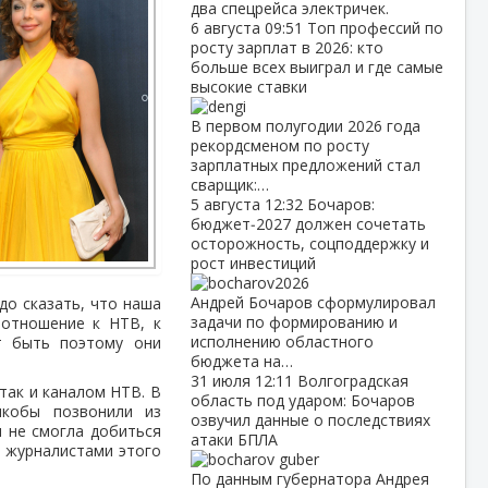
два спецрейса электричек.
6 августа
09:51
Топ профессий по
росту зарплат в 2026: кто
больше всех выиграл и где самые
высокие ставки
В первом полугодии 2026 года
рекордсменом по росту
зарплатных предложений стал
сварщик:…
5 августа
12:32
Бочаров:
бюджет‑2027 должен сочетать
осторожность, соцподдержку и
рост инвестиций
Андрей Бочаров сформулировал
до сказать, что наша
задачи по формированию и
 отношение к НТВ, к
исполнению областного
т быть поэтому они
бюджета на…
31 июля
12:11
Волгоградская
так и каналом НТВ. В
область под ударом: Бочаров
якобы позвонили из
озвучил данные о последствиях
и не смогла добиться
атаки БПЛА
ой журналистами этого
По данным губернатора Андрея