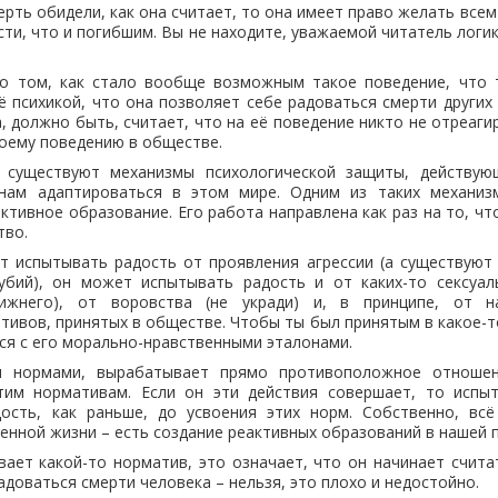
мерть обидели, как она считает, то она имеет право желать все
сти, что и погибшим. Вы не находите, уважаемой читатель логи
о том, как стало вообще возможным такое поведение, что 
ё психикой, что она позволяет себе радоваться смерти других
, должно быть, считает, что на её поведение никто не отреаги
оему поведению в обществе.
 существуют механизмы психологической защиты, действую
нам адаптироваться в этом мире. Одним из таких механизм
ктивное образование. Его работа направлена как раз на то, ч
тво.
т испытывать радость от проявления агрессии (а существуют
 убий), он может испытывать радость и от каких-то сексуал
жнего), от воровства (не укради) и, в принципе, от н
ивов, принятых в обществе. Чтобы ты был принятым в какое-
ся с его морально-нравственными эталонами.
и нормами, вырабатывает прямо противоположное отношен
им нормативам. Если он эти действия совершает, то испы
дость, как раньше, до усвоения этих норм. Собственно, вс
енной жизни – есть создание реактивных образований в нашей п
вает какой-то норматив, это означает, что он начинает счита
адоваться смерти человека – нельзя, это плохо и недостойно.