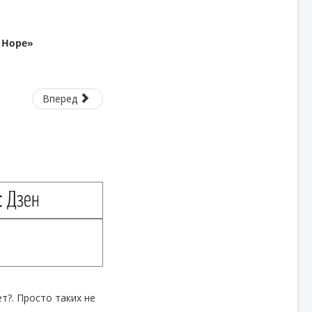
 Hope»
Вперед
т?. Просто таких не