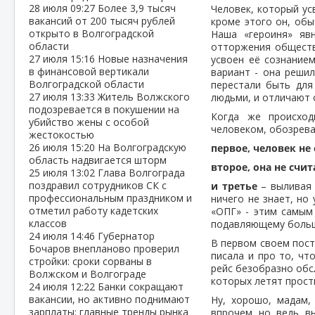
28 июля
09:27
Более 3,9 тысяч
Человек, который ус
вакансий от 200 тысяч рублей
кроме этого он, обы
открыто в Волгоградской
Наша «героиня» яв
области
отторжения обществ
27 июля
15:16
Новые назначения
усвоен её сознанием
в финансовой вертикали
вариант - она реши
Волгоградской области
перестали быть для
27 июля
13:33
Житель Волжского
людьми, и отличают 
подозревается в покушении на
Когда же происход
убийство жены с особой
человеком, обозрева
жестокостью
26 июля
15:20
На Волгоградскую
первое, человек н
область надвигается шторм
второе, она не счи
25 июля
13:02
Глава Волгограда
поздравил сотрудников СК с
и третье
– выливая 
профессиональным праздником и
ничего не знает, но
отметил работу кадетских
«ОПГ» - этим самым
классов
подавляющему больши
24 июля
14:46
Губернатор
В первом своем пост
Бочаров внепланово проверил
писала и про то, чт
стройки: сроки сорваны в
рейс безобразно обс
Волжском и Волгограде
которых летят прост
24 июля
12:22
Банки сокращают
вакансии, но активно поднимают
Ну, хорошо, мадам,
зарплаты: главные тренды рынка
впрочем, но, ведь, 