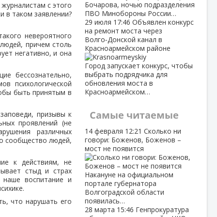
Бочарова, ночью подразделения
м журналистам с этого
ПВО Минобороны России…
ки в таком заявлении?
29 июля
17:46
Объявлен конкурс
на ремонт моста через
такого невероятного
Волго‑Донской канал в
 людей, причем столь
Красноармейском районе
рует негативно, и она
Город запускает конкурс, чтобы
выбрать подрядчика для
щие бессознательно,
обновления моста в
ов психологической
Красноармейском…
тобы быть принятым в
Самые читаемые
 заповеди, призывы к
ьных проявлений (не
14 февраля
12:21
Сколько ни
арушения различных
говори: Боженов, Боженов –
то сообщество людей,
мост не появится
ие к действиям, не
тывает стыд и страх
Накануне на официальном
ё наше воспитание и
портале губернатора
сихике.
Волгоградской области
появилась…
ть, что нарушать его
28 марта
15:46
Генпрокуратура