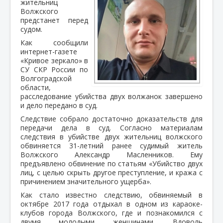
жительниц
Волжского
предстанет перед
судом.
Как сообщили
интернет-газете
«Кривое зеркало» в
СУ СКР России по
Волгоградской
области,
расследование убийства двух волжанок завершено
и дело передано в суд.
Следствие собрало достаточно доказательств для
передачи дела в суд. Согласно материалам
следствия в убийстве двух жительниц волжского
обвиняется 31-летний ранее судимый житель
Волжского Александр Масленников. Ему
предъявлено обвинение по статьям «Убийство двух
лиц, с целью скрыть другое преступление, и кража с
причинением значительного ущерба».
Как стало известно следствию, обвиняемый в
октябре 2017 года отдыхал в одном из караоке-
клубов города Волжского, где и познакомился с
двумя молодыми женщинами. Вдоволь