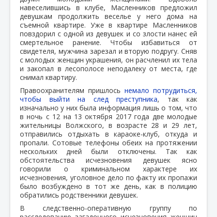
навеселившись в клубе, Масленников предложил
девушкам продолжить веселье у него дома на
съемной квартире. Уже в квартире Масленников
повздорил с одной из девушек и со злости нанес ей
смертельное ранение. Чтобы избавиться от
свидетеля, мужчина зарезал и вторую подругу. Сняв
с молодых женщин украшения, он расчленил их тела
и закопал в лесополосе неподалеку от места, где
снимал квартиру.
Правоохранителям пришлось
немало потрудиться,
чтобы выйти на след преступника
, так как
изначально у них была информация лишь о том, что
в ночь с 12 на 13 октября 2017 года две молодые
жительницы Волжского, в возрасте 28 и 29 лет,
отправились отдыхать в караоке-клуб, откуда и
пропали. Сотовые телефоны обеих на протяжении
нескольких дней были отключены. Так как
обстоятельства исчезновения девушек ясно
говорили о криминальном характере их
исчезновения, уголовное дело по факту их пропажи
было возбуждено в тот же день, как в полицию
обратились родственники девушек.
В следственно-оперативную группу по
расследованию загадочного исчезновения женщин