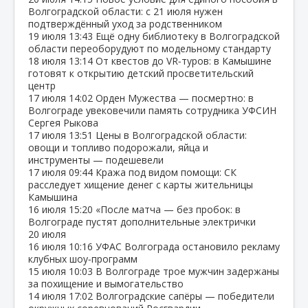
Волгоградской области: с 21 июля нужен
подтверждённый уход за родственником
19 июля
13:43
Ещё одну библиотеку в Волгоградской
области переоборудуют по модельному стандарту
18 июля
13:14
От квестов до VR‑туров: в Камышине
готовят к открытию детский просветительский
центр
17 июля
14:02
Орден Мужества — посмертно: в
Волгограде увековечили память сотрудника УФСИН
Сергея Рыкова
17 июля
13:51
Цены в Волгоградской области:
овощи и топливо подорожали, яйца и
инструменты — подешевели
17 июля
09:44
Кража под видом помощи: СК
расследует хищение денег с карты жительницы
Камышина
16 июля
15:20
«После матча — без пробок: в
Волгограде пустят дополнительные электрички
20 июля
16 июля
10:16
УФАС Волгограда остановило рекламу
клубных шоу‑программ
15 июля
10:03
В Волгограде трое мужчин задержаны
за похищение и вымогательство
14 июля
17:02
Волгоградские сапёры — победители