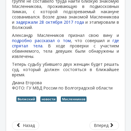
группе не составило труда найти близкую знакомую
Масленникова, проживающую в подмосковных
Химках, с которой подозреваемый накануне
созванивался. Возле дома знакомой Масленникова
и
задержали 28 октября 2017 года
и этапировали в
Волжский.
Александр Масленников признал свою вину и
подробно рассказал о том
, что совершил и
где
спрятал тела
. В ходе проверки с участием
обвиняемого, тела девушек были обнаружены и
извлечены.
Теперь судьбу убившего двух женщин будет решать
суд, который должен состояться в ближайшее
время.
Диана Егорова
ФОТО: ГУ МВД России по Волгоградской области
Волжский
новости
Масленников
Назад
Вперед