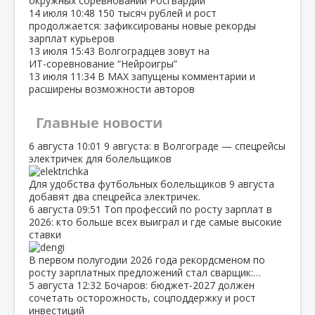
окружных соревнований Росгвардии
14 июля
10:48
150 тысяч рублей и рост
продолжается: зафиксированы новые рекорды
зарплат курьеров
13 июля
15:43
Волгоградцев зовут на
ИТ‑соревнование “Нейроигры”
13 июля
11:34
В МАХ запущены комментарии и
расширены возможности авторов
Главные новости
6 августа
10:01
9 августа: в Волгограде — спецрейсы
электричек для болельщиков
Для удобства футбольных болельщиков 9 августа
добавят два спецрейса электричек.
6 августа
09:51
Топ профессий по росту зарплат в
2026: кто больше всех выиграл и где самые высокие
ставки
В первом полугодии 2026 года рекордсменом по
росту зарплатных предложений стал сварщик:…
5 августа
12:32
Бочаров: бюджет‑2027 должен
сочетать осторожность, соцподдержку и рост
инвестиций