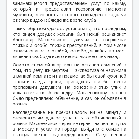
занимающегося предоставлением услуг по найму,
который и предоставил ксерокопию паспорта
мужчины, внешность которого совпадала с кадрами
с камер видеонаблюдение возле клуба.
Таким образом удалось установить, что последним,
кто видел девушек живыми был некий рецидивист
Александр Масленников, судимый за совершение
тяжких и особо тяжких преступлений, в том числе
изнасилование и разбой, освободившийся из мест
лишения свободы всего несколько месяцев назад.
Осмотр съемной квартиры не оставил сомнений в
том, что девушки мертвы — экспертиза обнаружила
в ванной комнате и на предметах бытовой кухонной
техники следы крови, принадлежащей без вести
пропавшим девушкам. На основании этих улик и
доказательств Александру Масленникову заочно
было предъявлено обвинение, а сам он объявлен в
розыск.
Расследование не прекращалось ни на минуту и
следователям удалос узнать, что объявленный в
розыск Масленников через интернет нашел попутку
в Москву и уехал из города, выйдя в столице на
станции метро «Домодедовская». Следственной