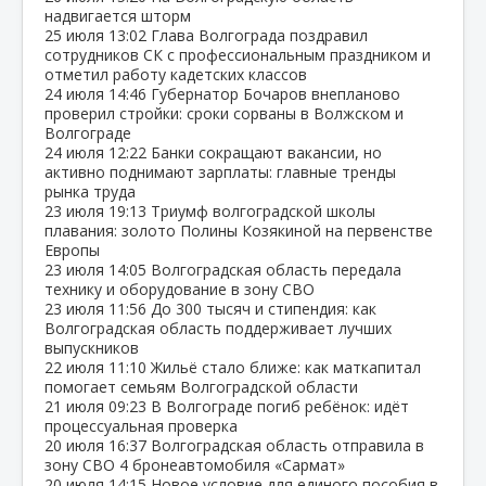
надвигается шторм
25 июля
13:02
Глава Волгограда поздравил
сотрудников СК с профессиональным праздником и
отметил работу кадетских классов
24 июля
14:46
Губернатор Бочаров внепланово
проверил стройки: сроки сорваны в Волжском и
Волгограде
24 июля
12:22
Банки сокращают вакансии, но
активно поднимают зарплаты: главные тренды
рынка труда
23 июля
19:13
Триумф волгоградской школы
плавания: золото Полины Козякиной на первенстве
Европы
23 июля
14:05
Волгоградская область передала
технику и оборудование в зону СВО
23 июля
11:56
До 300 тысяч и стипендия: как
Волгоградская область поддерживает лучших
выпускников
22 июля
11:10
Жильё стало ближе: как маткапитал
помогает семьям Волгоградской области
21 июля
09:23
В Волгограде погиб ребёнок: идёт
процессуальная проверка
20 июля
16:37
Волгоградская область отправила в
зону СВО 4 бронеавтомобиля «Сармат»
20 июля
14:15
Новое условие для единого пособия в