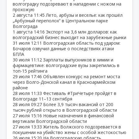
волгоградку подозревают в нападении с ножом на
прохожую
2 августа
11:45
Лето, арбузы и веселье: как прошёл
„Арбузный переполох“ в Центральном парке
Волгограда
1 августа
14:16
Экспорт на 3,6 млн долларов: как
волгоградский бизнес выходит на зарубежные рынки
31 июля
12:11
Волгоградская область под ударом:
Бочаров озвучил данные о последствиях атаки
БПЛА
30 июля
11:12
Зарплаты выпускников в химии и
фармацевтике: волгоградские вузы закрепились в
топ‑15 рейтинга
29 июля
17:46
Объявлен конкурс на ремонт моста
через Волго‑Донской канал в Красноармейском
районе
28 июля
11:33
Фестиваль #ТриЧетыре пройдёт в
Волгограде 11–13 сентября
28 июля
09:27
Более 3,9 тысяч вакансий от 200
тысяч рублей открыто в Волгоградской области
27 июля
15:16
Новые назначения в финансовой
вертикали Волгоградской области
27 июля
13:33
Житель Волжского подозревается в
покушении на убийство жены с особой жестокостью
26 июля
15:20
На Волгоградскую область