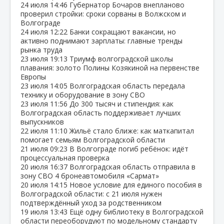
24 июля
14:46
Губернатор Бочаров внепланово
проверил стройки: сроки сорваны в Волжском и
Волгограде
24 июля
12:22
Банки сокращают вакансии, но
активно поднимают зарплаты: главные тренды
рынка труда
23 июля
19:13
Триумф волгоградской школы
плавания: золото Полины Козякиной на первенстве
Европы
23 июля
14:05
Волгоградская область передала
технику и оборудование в зону СВО
23 июля
11:56
До 300 тысяч и стипендия: как
Волгоградская область поддерживает лучших
выпускников
22 июля
11:10
Жильё стало ближе: как маткапитал
помогает семьям Волгоградской области
21 июля
09:23
В Волгограде погиб ребёнок: идёт
процессуальная проверка
20 июля
16:37
Волгоградская область отправила в
зону СВО 4 бронеавтомобиля «Сармат»
20 июля
14:15
Новое условие для единого пособия в
Волгоградской области: с 21 июля нужен
подтверждённый уход за родственником
19 июля
13:43
Ещё одну библиотеку в Волгоградской
области переоборудуют по модельному стандарту