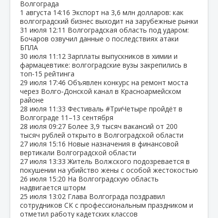
Волгограда
1 августа
14:16
Экспорт на 3,6 млн долларов: как
волгоградский бизнес выходит на зарубежные рынки
31 июля
12:11
Волгоградская область под ударом:
Бочаров озвучил данные о последствиях атаки
БПЛА
30 июля
11:12
Зарплаты выпускников в химии и
фармацевтике: волгоградские вузы закрепились в
топ‑15 рейтинга
29 июля
17:46
Объявлен конкурс на ремонт моста
через Волго‑Донской канал в Красноармейском
районе
28 июля
11:33
Фестиваль #ТриЧетыре пройдёт в
Волгограде 11–13 сентября
28 июля
09:27
Более 3,9 тысяч вакансий от 200
тысяч рублей открыто в Волгоградской области
27 июля
15:16
Новые назначения в финансовой
вертикали Волгоградской области
27 июля
13:33
Житель Волжского подозревается в
покушении на убийство жены с особой жестокостью
26 июля
15:20
На Волгоградскую область
надвигается шторм
25 июля
13:02
Глава Волгограда поздравил
сотрудников СК с профессиональным праздником и
отметил работу кадетских классов