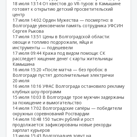
18 июля
13:14
От квестов до VR‑туров: в Камышине
готовят к открытию детский просветительский
центр
17 июля
14:02
Орден Мужества — посмертно: в
Волгограде увековечили память сотрудника УФСИН
Сергея Рыкова
17 июля
13:51
Цены в Волгоградской области:
овощи и топливо подорожали, яйца и
инструменты — подешевели
17 июля
09:44
Кража под видом помощи: СК
расследует хищение денег с карты жительницы
Камышина
16 июля
15:20
«После матча — без пробок: в
Волгограде пустят дополнительные электрички
20 июля
16 июля
10:16
УФАС Волгограда остановило рекламу
клубных шоу‑программ
15 июля
10:03
В Волгограде трое мужчин задержаны
за похищение и вымогательство
14 июля
17:02
Волгоградские сапёры — победители
окружных соревнований Росгвардии
14 июля
10:48
150 тысяч рублей и рост
продолжается: зафиксированы новые рекорды
зарплат курьеров
13 июля
15:43
Волгоградцев зовут на