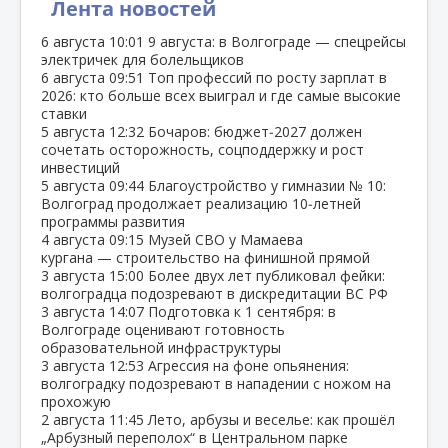
Лента новостей
6 августа
10:01
9 августа: в Волгограде — спецрейсы
электричек для болельщиков
6 августа
09:51
Топ профессий по росту зарплат в
2026: кто больше всех выиграл и где самые высокие
ставки
5 августа
12:32
Бочаров: бюджет‑2027 должен
сочетать осторожность, соцподдержку и рост
инвестиций
5 августа
09:44
Благоустройство у гимназии № 10:
Волгоград продолжает реализацию 10‑летней
программы развития
4 августа
09:15
Музей СВО у Мамаева
кургана — строительство на финишной прямой
3 августа
15:00
Более двух лет публиковал фейки:
волгоградца подозревают в дискредитации ВС РФ
3 августа
14:07
Подготовка к 1 сентября: в
Волгограде оценивают готовность
образовательной инфраструктуры
3 августа
12:53
Агрессия на фоне опьянения:
волгоградку подозревают в нападении с ножом на
прохожую
2 августа
11:45
Лето, арбузы и веселье: как прошёл
„Арбузный переполох“ в Центральном парке