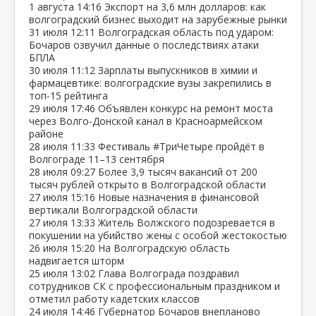
1 августа
14:16
Экспорт на 3,6 млн долларов: как
волгоградский бизнес выходит на зарубежные рынки
31 июля
12:11
Волгоградская область под ударом:
Бочаров озвучил данные о последствиях атаки
БПЛА
30 июля
11:12
Зарплаты выпускников в химии и
фармацевтике: волгоградские вузы закрепились в
топ‑15 рейтинга
29 июля
17:46
Объявлен конкурс на ремонт моста
через Волго‑Донской канал в Красноармейском
районе
28 июля
11:33
Фестиваль #ТриЧетыре пройдёт в
Волгограде 11–13 сентября
28 июля
09:27
Более 3,9 тысяч вакансий от 200
тысяч рублей открыто в Волгоградской области
27 июля
15:16
Новые назначения в финансовой
вертикали Волгоградской области
27 июля
13:33
Житель Волжского подозревается в
покушении на убийство жены с особой жестокостью
26 июля
15:20
На Волгоградскую область
надвигается шторм
25 июля
13:02
Глава Волгограда поздравил
сотрудников СК с профессиональным праздником и
отметил работу кадетских классов
24 июля
14:46
Губернатор Бочаров внепланово