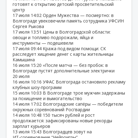
готовят к открытию детский просветительский
центр
17 июля
14:02
Орден Мужества — посмертно: в
Волгограде увековечили память сотрудника УФСИН
Сергея Рыкова
17 июля
13:51
Цены в Волгоградской области:
овощи и топливо подорожали, яйца и
инструменты — подешевели
17 июля
09:44
Кража под видом помощи: СК
расследует хищение денег с карты жительницы
Камышина
16 июля
15:20
«После матча — без пробок: в
Волгограде пустят дополнительные электрички
20 июля
16 июля
10:16
УФАС Волгограда остановило рекламу
клубных шоу‑программ
15 июля
10:03
В Волгограде трое мужчин задержаны
за похищение и вымогательство
14 июля
17:02
Волгоградские сапёры — победители
окружных соревнований Росгвардии
14 июля
10:48
150 тысяч рублей и рост
продолжается: зафиксированы новые рекорды
зарплат курьеров
13 июля
15:43
Волгоградцев зовут на
ИТ‑соревнование “Нейроигры”