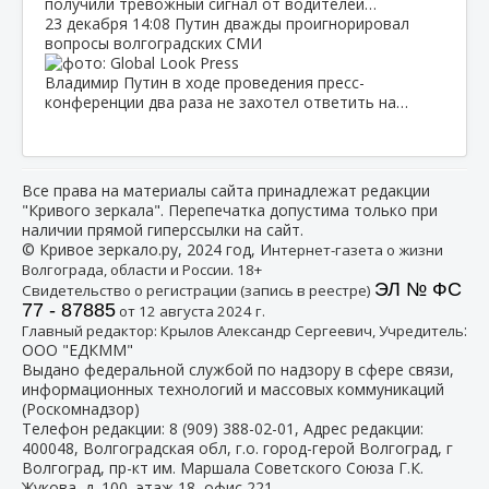
получили тревожный сигнал от водителей…
23 декабря
14:08
Путин дважды проигнорировал
вопросы волгоградских СМИ
Владимир Путин в ходе проведения пресс-
конференции два раза не захотел ответить на…
Все права на материалы сайта принадлежат редакции
"Кривого зеркала". Перепечатка допустима только при
наличии прямой гиперссылки на сайт.
© Кривое зеркало.ру, 2024 год, И
нтернет-газета о жизни
Волгограда, области и России. 18+
ЭЛ № ФС
Свидетельство о регистрации (запись в реестре)
77 - 87885
от 12 августа 2024 г.
:
Главный редактор: Крылов Александр Сергеевич, Учредитель
ООО "ЕДКММ"
Выдано федеральной службой по надзору в сфере связи,
информационных технологий и массовых коммуникаций
(Роскомнадзор)
Телефон редакции:
8 (909) 388-02-01
, Адрес редакции:
400048, Волгоградская обл, г.о. город-герой Волгоград, г
Волгоград, пр-кт им. Маршала Советского Союза Г.К.
Жукова, д. 100, этаж 18, офис 221