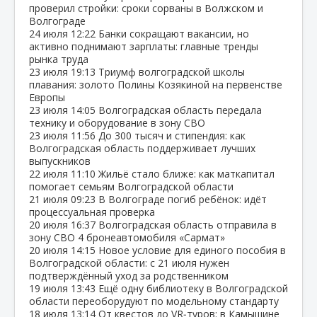
проверил стройки: сроки сорваны в Волжском и
Волгограде
24 июля
12:22
Банки сокращают вакансии, но
активно поднимают зарплаты: главные тренды
рынка труда
23 июля
19:13
Триумф волгоградской школы
плавания: золото Полины Козякиной на первенстве
Европы
23 июля
14:05
Волгоградская область передала
технику и оборудование в зону СВО
23 июля
11:56
До 300 тысяч и стипендия: как
Волгоградская область поддерживает лучших
выпускников
22 июля
11:10
Жильё стало ближе: как маткапитал
помогает семьям Волгоградской области
21 июля
09:23
В Волгограде погиб ребёнок: идёт
процессуальная проверка
20 июля
16:37
Волгоградская область отправила в
зону СВО 4 бронеавтомобиля «Сармат»
20 июля
14:15
Новое условие для единого пособия в
Волгоградской области: с 21 июля нужен
подтверждённый уход за родственником
19 июля
13:43
Ещё одну библиотеку в Волгоградской
области переоборудуют по модельному стандарту
18 июля
13:14
От квестов до VR‑туров: в Камышине