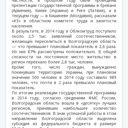
частности, в прошлом году были проведены
презентации государственной программы в Ереване
(Армения), Киеве (Украина) и Риге (Латвия), а в
текущем году — в Кишиневе (Молдавия), рассказали
«КЗ» в областном комитете труда и занятости
населения.
В результате, в 2014 году в Облкомтруд поступило
около 2,5 тыс. заявлений соотечественников,
желающих переселиться в Волгоградскую область
— что превышает плановый показатель в 2,6 раза.
Из них 87% рассмотрены положительно. В общей
сложности на постоянное место жительство в
регион переехало более 2,8 тыс. человек.
Кроме того, число граждан, вынужденно
покинувших территорию Украины, при плановом
значении 500 человек в 2014 году составило 989
человек, что почти в 2 раза превысило плановый
показатель.
По итогам реализации государственной программы
в 2014 году, согласно сведениям ФМС России,
Волгоградская область вошла в «десятку» лучших
регионов, принявших наибольшее количество
соотечественников. В знак успешной работы в этом
направлении Волгоградской области выделена
субсидия из федерального бюджета в размере