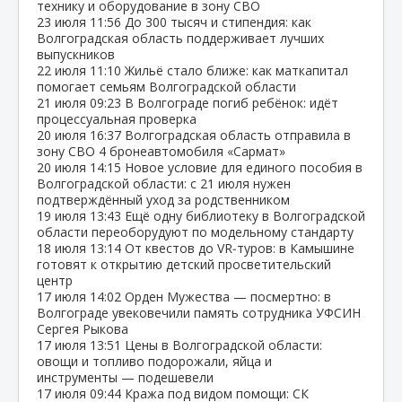
технику и оборудование в зону СВО
23 июля
11:56
До 300 тысяч и стипендия: как
Волгоградская область поддерживает лучших
выпускников
22 июля
11:10
Жильё стало ближе: как маткапитал
помогает семьям Волгоградской области
21 июля
09:23
В Волгограде погиб ребёнок: идёт
процессуальная проверка
20 июля
16:37
Волгоградская область отправила в
зону СВО 4 бронеавтомобиля «Сармат»
20 июля
14:15
Новое условие для единого пособия в
Волгоградской области: с 21 июля нужен
подтверждённый уход за родственником
19 июля
13:43
Ещё одну библиотеку в Волгоградской
области переоборудуют по модельному стандарту
18 июля
13:14
От квестов до VR‑туров: в Камышине
готовят к открытию детский просветительский
центр
17 июля
14:02
Орден Мужества — посмертно: в
Волгограде увековечили память сотрудника УФСИН
Сергея Рыкова
17 июля
13:51
Цены в Волгоградской области:
овощи и топливо подорожали, яйца и
инструменты — подешевели
17 июля
09:44
Кража под видом помощи: СК