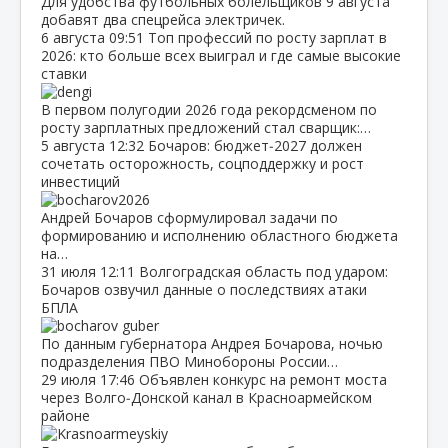
Для удобства футбольных болельщиков 9 августа
добавят два спецрейса электричек.
6 августа
09:51
Топ профессий по росту зарплат в
2026: кто больше всех выиграл и где самые высокие
ставки
В первом полугодии 2026 года рекордсменом по
росту зарплатных предложений стал сварщик:…
5 августа
12:32
Бочаров: бюджет‑2027 должен
сочетать осторожность, соцподдержку и рост
инвестиций
Андрей Бочаров сформулировал задачи по
формированию и исполнению областного бюджета
на…
31 июля
12:11
Волгоградская область под ударом:
Бочаров озвучил данные о последствиях атаки
БПЛА
По данным губернатора Андрея Бочарова, ночью
подразделения ПВО Минобороны России…
29 июля
17:46
Объявлен конкурс на ремонт моста
через Волго‑Донской канал в Красноармейском
районе