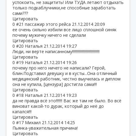
успокоить, не защитить! Или ТУДА летают отдыхать
только подкаблучники,не способные заработать
сами???
Цитировать
0
#21
пассажир этого рейса
21.12.2014 20:09
ее очень сильно избили все лицо сплошной синяк
почему мужичку ничего не сделали
Цитировать
0
#20
Наталья
21.12.2014 19:27
Люди, ни верте написанному!!!!!!!!!!!!!!!!!!!!!!!!!!!!!!
Цитировать
0
#19
Наталья
21.12.2014 19:26
почему про него ничего не написали? Герой,
блин.Подставил девушку и в кусты...Она отличный
медицинский работник, честно выучилась и диплом
она не купила, [цензура] достигла сама!!!
Цитировать
0
#18
Наталья
21.12.2014 19:23
да не правда всё это!!!!!!! Вас же там не было. Во всё
виноват какой-то дурак, который до неё до
капался!!!
Цитировать
0
#17
Михаил
21.12.2014 14:25
Пьянка-уважительная причина!
Цитировать