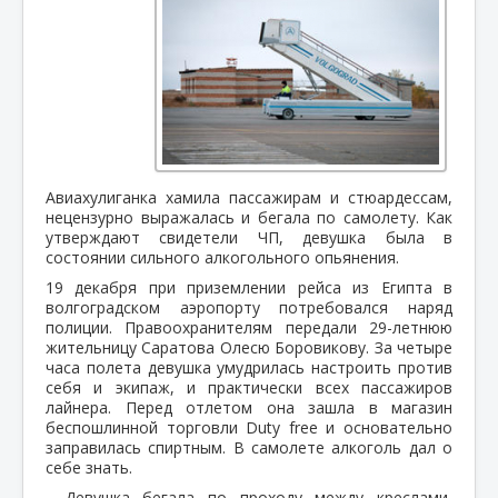
Авиахулиганка хамила пассажирам и стюардессам,
нецензурно выражалась и бегала по самолету. Как
утверждают свидетели ЧП, девушка была в
состоянии сильного алкогольного опьянения.
19 декабря при приземлении рейса из Египта в
волгоградском аэропорту потребовался наряд
полиции. Правоохранителям передали 29-летнюю
жительницу Саратова Олесю Боровикову. За четыре
часа полета девушка умудрилась настроить против
себя и экипаж, и практически всех пассажиров
лайнера. Перед отлетом она зашла в магазин
беспошлинной торговли Duty free и основательно
заправилась спиртным. В самолете алкоголь дал о
себе знать.
- Девушка бегала по проходу между креслами,