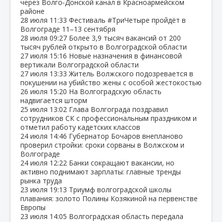
через Волго‑Донской канал в Красноармейском
районе
28 июля
11:33
Фестиваль #ТриЧетыре пройдёт в
Волгограде 11–13 сентября
28 июля
09:27
Более 3,9 тысяч вакансий от 200
тысяч рублей открыто в Волгоградской области
27 июля
15:16
Новые назначения в финансовой
вертикали Волгоградской области
27 июля
13:33
Житель Волжского подозревается в
покушении на убийство жены с особой жестокостью
26 июля
15:20
На Волгоградскую область
надвигается шторм
25 июля
13:02
Глава Волгограда поздравил
сотрудников СК с профессиональным праздником и
отметил работу кадетских классов
24 июля
14:46
Губернатор Бочаров внепланово
проверил стройки: сроки сорваны в Волжском и
Волгограде
24 июля
12:22
Банки сокращают вакансии, но
активно поднимают зарплаты: главные тренды
рынка труда
23 июля
19:13
Триумф волгоградской школы
плавания: золото Полины Козякиной на первенстве
Европы
23 июля
14:05
Волгоградская область передала