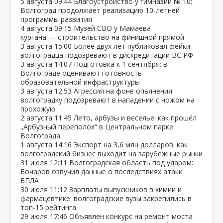
5 августа
09:44
Благоустройство у гимназии № 10:
Волгоград продолжает реализацию 10‑летней
программы развития
4 августа
09:15
Музей СВО у Мамаева
кургана — строительство на финишной прямой
3 августа
15:00
Более двух лет публиковал фейки:
волгоградца подозревают в дискредитации ВС РФ
3 августа
14:07
Подготовка к 1 сентября: в
Волгограде оценивают готовность
образовательной инфраструктуры
3 августа
12:53
Агрессия на фоне опьянения:
волгоградку подозревают в нападении с ножом на
прохожую
2 августа
11:45
Лето, арбузы и веселье: как прошёл
„Арбузный переполох“ в Центральном парке
Волгограда
1 августа
14:16
Экспорт на 3,6 млн долларов: как
волгоградский бизнес выходит на зарубежные рынки
31 июля
12:11
Волгоградская область под ударом:
Бочаров озвучил данные о последствиях атаки
БПЛА
30 июля
11:12
Зарплаты выпускников в химии и
фармацевтике: волгоградские вузы закрепились в
топ‑15 рейтинга
29 июля
17:46
Объявлен конкурс на ремонт моста