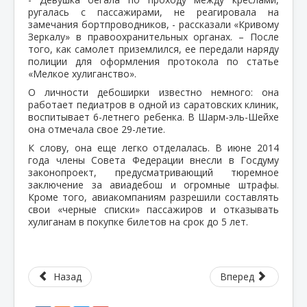
ругалась с пассажирами, не реагировала на
замечания бортпроводников, - рассказали «Кривому
Зеркалу» в правоохранительных органах. – После
того, как самолет приземлился, ее передали наряду
полиции для оформления протокола по статье
«Мелкое хулиганство».
О личности дебоширки известно немного: она
работает педиатров в одной из саратовских клиник,
воспитывает 6-летнего ребенка. В Шарм-эль-Шейхе
она отмечала свое 29-летие.
К слову, она еще легко отделалась. В июне 2014
года члены Совета Федерации внесли в Госдуму
законопроект, предусматривающий тюремное
заключение за авиадебош и огромные штрафы.
Кроме того, авиакомпаниям разрешили составлять
свои «черные списки» пассажиров и отказывать
хулиганам в покупке билетов на срок до 5 лет.
Назад
Вперед