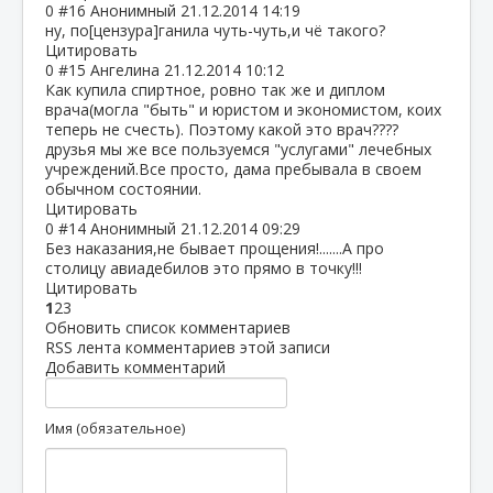
0
#16
Анонимный
21.12.2014 14:19
ну, по[цензура]ганила чуть-чуть,и чё такого?
Цитировать
0
#15
Ангелина
21.12.2014 10:12
Как купила спиртное, ровно так же и диплом
врача(могла "быть" и юристом и экономистом, коих
теперь не счесть). Поэтому какой это врач????
друзья мы же все пользуемся "услугами" лечебных
учреждений.Все просто, дама пребывала в своем
обычном состоянии.
Цитировать
0
#14
Анонимный
21.12.2014 09:29
Без наказания,не бывает прощения!.......А про
столицу авиадебилов это прямо в точку!!!
Цитировать
1
2
3
Обновить список комментариев
RSS лента комментариев этой записи
Добавить комментарий
Имя (обязательное)