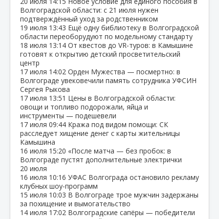
20 июля
14:15
Новое условие для единого пособия в
Волгоградской области: с 21 июля нужен
подтверждённый уход за родственником
19 июля
13:43
Ещё одну библиотеку в Волгоградской
области переоборудуют по модельному стандарту
18 июля
13:14
От квестов до VR‑туров: в Камышине
готовят к открытию детский просветительский
центр
17 июля
14:02
Орден Мужества — посмертно: в
Волгограде увековечили память сотрудника УФСИН
Сергея Рыкова
17 июля
13:51
Цены в Волгоградской области:
овощи и топливо подорожали, яйца и
инструменты — подешевели
17 июля
09:44
Кража под видом помощи: СК
расследует хищение денег с карты жительницы
Камышина
16 июля
15:20
«После матча — без пробок: в
Волгограде пустят дополнительные электрички
20 июля
16 июля
10:16
УФАС Волгограда остановило рекламу
клубных шоу‑программ
15 июля
10:03
В Волгограде трое мужчин задержаны
за похищение и вымогательство
14 июля
17:02
Волгоградские сапёры — победители