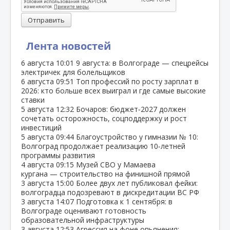
Отправить
Лента новостей
6 августа
10:01
9 августа: в Волгограде — спецрейсы
электричек для болельщиков
6 августа
09:51
Топ профессий по росту зарплат в
2026: кто больше всех выиграл и где самые высокие
ставки
5 августа
12:32
Бочаров: бюджет‑2027 должен
сочетать осторожность, соцподдержку и рост
инвестиций
5 августа
09:44
Благоустройство у гимназии № 10:
Волгоград продолжает реализацию 10‑летней
программы развития
4 августа
09:15
Музей СВО у Мамаева
кургана — строительство на финишной прямой
3 августа
15:00
Более двух лет публиковал фейки:
волгоградца подозревают в дискредитации ВС РФ
3 августа
14:07
Подготовка к 1 сентября: в
Волгограде оценивают готовность
образовательной инфраструктуры
3 августа
12:53
Агрессия на фоне опьянения: