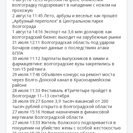
волгоградку подозревают в нападении с ножом на
прохожую
2 августа
11:45
Лето, арбузы и веселье: как прошёл
„Арбузный переполох“ в Центральном парке
Волгограда
1 августа
14:16
Экспорт на 3,6 млн долларов: как
волгоградский бизнес выходит на зарубежные рынки
31 июля
12:11
Волгоградская область под ударом:
Бочаров озвучил данные о последствиях атаки
БПЛА
30 июля
11:12
Зарплаты выпускников в химии и
фармацевтике: волгоградские вузы закрепились в
топ‑15 рейтинга
29 июля
17:46
Объявлен конкурс на ремонт моста
через Волго‑Донской канал в Красноармейском
районе
28 июля
11:33
Фестиваль #ТриЧетыре пройдёт в
Волгограде 11–13 сентября
28 июля
09:27
Более 3,9 тысяч вакансий от 200
тысяч рублей открыто в Волгоградской области
27 июля
15:16
Новые назначения в финансовой
вертикали Волгоградской области
27 июля
13:33
Житель Волжского подозревается в
покушении на убийство жены с особой жестокостью