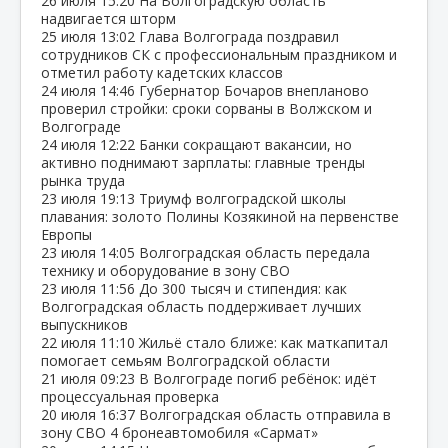
26 июля
15:20
На Волгоградскую область
надвигается шторм
25 июля
13:02
Глава Волгограда поздравил
сотрудников СК с профессиональным праздником и
отметил работу кадетских классов
24 июля
14:46
Губернатор Бочаров внепланово
проверил стройки: сроки сорваны в Волжском и
Волгограде
24 июля
12:22
Банки сокращают вакансии, но
активно поднимают зарплаты: главные тренды
рынка труда
23 июля
19:13
Триумф волгоградской школы
плавания: золото Полины Козякиной на первенстве
Европы
23 июля
14:05
Волгоградская область передала
технику и оборудование в зону СВО
23 июля
11:56
До 300 тысяч и стипендия: как
Волгоградская область поддерживает лучших
выпускников
22 июля
11:10
Жильё стало ближе: как маткапитал
помогает семьям Волгоградской области
21 июля
09:23
В Волгограде погиб ребёнок: идёт
процессуальная проверка
20 июля
16:37
Волгоградская область отправила в
зону СВО 4 бронеавтомобиля «Сармат»