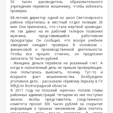
50 тысяч руководитель образовательного
учреждения перевела мошеннику, чтобы избежать
проверки.
68-летняя директор одной из школ Светлоярского
района обратилась в местный отдел полиции 26
мая. Она призналась, что стала жертвой «развода».
Не так давно на ее рабочий телефон позвонил
мужчина, представившийся работником
прокуратуры. Он сообщил, что вскоре учебное
заведение ожидает проверка. В основном –
финансовой и производственной деятельности.
Чтобы все прошло отлично, он предложил
заплатить 50 тысяч рублей.
- Женщина деньги перевела на указанный счет. А
когда в назначенный день не пришли проверяющие,
она попыталась выяснить, почему. Тут-то и
вскрылся факт мошенничества. Возбуждено
уголовное дело, - рассказали «Кривому Зеркалу в ГУ
МВД по Волгоградской области.
В 2011 году на похожий «крючок» попали главы
районных администраций. Четырем из них поступил
звонок: якобы представитель следственного
комитета просил 300 тысяч рублей за сокрытие
информации о грешках чиновников. Двое платить
отказались, двое деньги перевели. В итоге