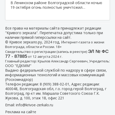
В Ленинском районе Волгоградской области ночью
19 октября огонь полностью уничтожил…
Все права на материалы сайта принадлежат редакции
"Кривого зеркала". Перепечатка допустима только при
наличии прямой гиперссылки на сайт.
© Кривое зеркало.ру, 2024 год, И
нтернет-газета о жизни
Волгограда, области и России. 18+
ЭЛ № ФС
Свидетельство о регистрации (запись в реестре)
77 - 87885
от 12 августа 2024 г.
:
Главный редактор: Крылов Александр Сергеевич, Учредитель
ООО "ЕДКММ"
Выдано федеральной службой по надзору в сфере связи,
информационных технологий и массовых коммуникаций
(Роскомнадзор)
Телефон редакции:
8 (909) 388-02-01
, Адрес редакции:
400048, Волгоградская обл, г.о. город-герой Волгоград, г
Волгоград, пр-кт им. Маршала Советского Союза Г.К.
Жукова, д. 100, этаж 18, офис 221
Email:
info@krivoe-zerkalo.ru
Реклама на сайте