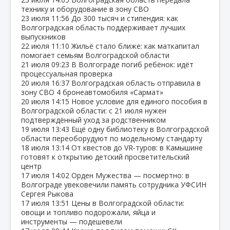
технику и оборудование в зону СВО
23 июля
11:56
До 300 тысяч и стипендия: как
Волгоградская область поддерживает лучших
выпускников
22 июля
11:10
Жильё стало ближе: как маткапитал
помогает семьям Волгоградской области
21 июля
09:23
В Волгограде погиб ребёнок: идёт
процессуальная проверка
20 июля
16:37
Волгоградская область отправила в
зону СВО 4 бронеавтомобиля «Сармат»
20 июля
14:15
Новое условие для единого пособия в
Волгоградской области: с 21 июля нужен
подтверждённый уход за родственником
19 июля
13:43
Ещё одну библиотеку в Волгоградской
области переоборудуют по модельному стандарту
18 июля
13:14
От квестов до VR‑туров: в Камышине
готовят к открытию детский просветительский
центр
17 июля
14:02
Орден Мужества — посмертно: в
Волгограде увековечили память сотрудника УФСИН
Сергея Рыкова
17 июля
13:51
Цены в Волгоградской области:
овощи и топливо подорожали, яйца и
инструменты — подешевели