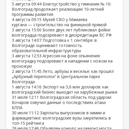
5 августа
09:44
Благоустройство у гимназии № 10:
Волгоград продолжает реализацию 10‑летней
программы развития
4 августа
09:15
Музей СВО у Мамаева
кургана — строительство на финишной прямой
3 августа
15:00
Более двух лет публиковал фейки:
волгоградца подозревают в дискредитации ВС РФ
3 августа
14:07
Подготовка к 1 сентября: в
Волгограде оценивают готовность
образовательной инфраструктуры
3 августа
12:53
Агрессия на фоне опьянения:
волгоградку подозревают в нападении с ножом на
прохожую
2 августа
11:45
Лето, арбузы и веселье: как прошёл
„Арбузный переполох“ в Центральном парке
Волгограда
1 августа
14:16
Экспорт на 3,6 млн долларов: как
волгоградский бизнес выходит на зарубежные рынки
31 июля
12:11
Волгоградская область под ударом:
Бочаров озвучил данные о последствиях атаки
БПЛА
30 июля
11:12
Зарплаты выпускников в химии и
фармацевтике: волгоградские вузы закрепились в
топ‑15 рейтинга
29 июля
17:46
Объявлен конкурс на ремонт моста