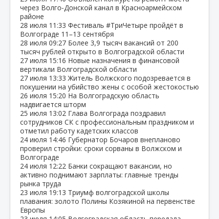
через Волго‑Донской канал в Красноармейском
районе
28 июля
11:33
Фестиваль #ТриЧетыре пройдёт в
Волгограде 11–13 сентября
28 июля
09:27
Более 3,9 тысяч вакансий от 200
тысяч рублей открыто в Волгоградской области
27 июля
15:16
Новые назначения в финансовой
вертикали Волгоградской области
27 июля
13:33
Житель Волжского подозревается в
покушении на убийство жены с особой жестокостью
26 июля
15:20
На Волгоградскую область
надвигается шторм
25 июля
13:02
Глава Волгограда поздравил
сотрудников СК с профессиональным праздником и
отметил работу кадетских классов
24 июля
14:46
Губернатор Бочаров внепланово
проверил стройки: сроки сорваны в Волжском и
Волгограде
24 июля
12:22
Банки сокращают вакансии, но
активно поднимают зарплаты: главные тренды
рынка труда
23 июля
19:13
Триумф волгоградской школы
плавания: золото Полины Козякиной на первенстве
Европы
23 июля
14:05
Волгоградская область передала