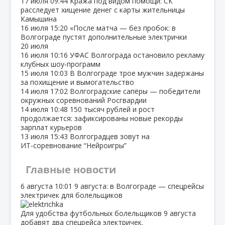
17 июля
09:44
Кража под видом помощи: СК
расследует хищение денег с карты жительницы
Камышина
16 июля
15:20
«После матча — без пробок: в
Волгограде пустят дополнительные электрички
20 июля
16 июля
10:16
УФАС Волгограда остановило рекламу
клубных шоу‑программ
15 июля
10:03
В Волгограде трое мужчин задержаны
за похищение и вымогательство
14 июля
17:02
Волгоградские сапёры — победители
окружных соревнований Росгвардии
14 июля
10:48
150 тысяч рублей и рост
продолжается: зафиксированы новые рекорды
зарплат курьеров
13 июля
15:43
Волгоградцев зовут на
ИТ‑соревнование “Нейроигры”
Главные новости
6 августа
10:01
9 августа: в Волгограде — спецрейсы
электричек для болельщиков
Для удобства футбольных болельщиков 9 августа
добавят два спецрейса электричек.