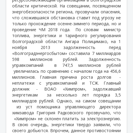
области критической. На совещании, посвященном
энергобезопасности региона, прозвучали опасения,
что сложившаяся обстановка ставит под угрозу не
только прохождение осенне-зимнего периода, но и
проведение ЧМ 2018 года.
По словам
министр
топлива, энергетики и тарифного регулирования
Волгоградской области Ангара Полицимако, на 1
ноября 2013 задолженность перед
«Волгоградэнергосбытом» составила 7 миллиардов
598 миллионов рублей. Задолженность
управкомпаний
в 747,5 миллионов рублей
увеличилась по сравнению с началом года на 456,6
миллионов. Главная причина роста долгов
-
неплатежи с управкомпаний и ТСЖ. Главный
должник - ВОАО «Химпром», задолжавший
энергетикам
за несколько лет порядка 3,5
миллиардов рублей. Однако, на самом совещании
из уст помощника управляющего директора
химзавода Григория Радковского прозвучало, что
«Химпром» не склонен платить за электроэнергию.
В свою очередь, энергетики твердо заявили, что
своего добьются. Впрочем, данное противостоянии