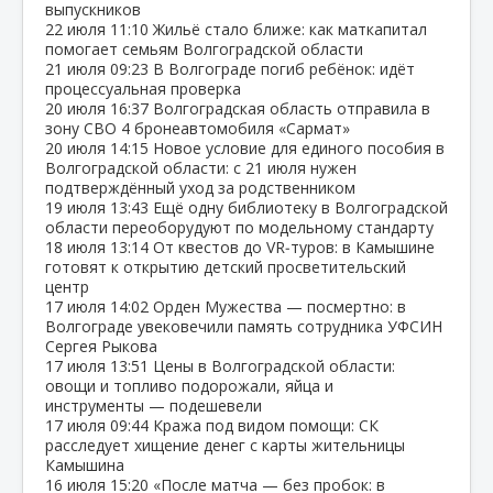
выпускников
22 июля
11:10
Жильё стало ближе: как маткапитал
помогает семьям Волгоградской области
21 июля
09:23
В Волгограде погиб ребёнок: идёт
процессуальная проверка
20 июля
16:37
Волгоградская область отправила в
зону СВО 4 бронеавтомобиля «Сармат»
20 июля
14:15
Новое условие для единого пособия в
Волгоградской области: с 21 июля нужен
подтверждённый уход за родственником
19 июля
13:43
Ещё одну библиотеку в Волгоградской
области переоборудуют по модельному стандарту
18 июля
13:14
От квестов до VR‑туров: в Камышине
готовят к открытию детский просветительский
центр
17 июля
14:02
Орден Мужества — посмертно: в
Волгограде увековечили память сотрудника УФСИН
Сергея Рыкова
17 июля
13:51
Цены в Волгоградской области:
овощи и топливо подорожали, яйца и
инструменты — подешевели
17 июля
09:44
Кража под видом помощи: СК
расследует хищение денег с карты жительницы
Камышина
16 июля
15:20
«После матча — без пробок: в