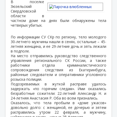
В поселке
Зюзельский
Свердловской
области в
частном доме на днях были обнаружены тела
четверых убитых.
По информации СУ СКр по региону, тело молодого
30-летнего мужчины нашли в сенях, остальные – 45-
летняя женщина, и ее 29-летние дочь и зять лежали
в подполе.
На место отправились руководство следственного
управления регионального СК России, а также
работники отдела криминалистического
сопровождения следствия из Екатеринбурга,
районные следователи и оперативники уголовного
розыска полиции.
Подозреваемых в жуткой расправе удалось
задержать «по горячим следам». Ими оказались
безработные сожители: 22-летний Александр Н. и
24-летняя Анастасия Р. Оба во всем признались.
Оказалось, что тела пробыли в «доме ужасов»
довольно долго: с женщиной, ее дочерью и зятем
расправились утром 22 февраля, а мужчину,
найденного в сенях – ночью 28 февраля.