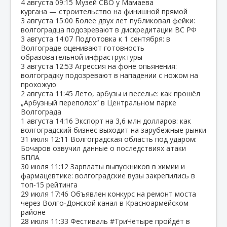
4 августа
09:15
Музей СВО у Мамаева
кургана — строительство на финишной прямой
3 августа
15:00
Более двух лет публиковал фейки:
волгоградца подозревают в дискредитации ВС РФ
3 августа
14:07
Подготовка к 1 сентября: в
Волгограде оценивают готовность
образовательной инфраструктуры
3 августа
12:53
Агрессия на фоне опьянения:
волгоградку подозревают в нападении с ножом на
прохожую
2 августа
11:45
Лето, арбузы и веселье: как прошёл
„Арбузный переполох“ в Центральном парке
Волгограда
1 августа
14:16
Экспорт на 3,6 млн долларов: как
волгоградский бизнес выходит на зарубежные рынки
31 июля
12:11
Волгоградская область под ударом:
Бочаров озвучил данные о последствиях атаки
БПЛА
30 июля
11:12
Зарплаты выпускников в химии и
фармацевтике: волгоградские вузы закрепились в
топ‑15 рейтинга
29 июля
17:46
Объявлен конкурс на ремонт моста
через Волго‑Донской канал в Красноармейском
районе
28 июля
11:33
Фестиваль #ТриЧетыре пройдёт в