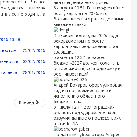
роопасность, 5 класс
два спецрейса электричек.
ожидается высокая
6 августа
09:51
Топ профессий по
росту зарплат в 2026: кто
и в лес не ходить, а
больше всех выиграл и где самые
высокие ставки
В первом полугодии 2026 года
2016 13:28
рекордсменом по росту
зарплатных предложений стал
нспортом -
25/02/2016
сварщик:…
5 августа
12:32
Бочаров:
венность -
02/02/2016
бюджет‑2027 должен сочетать
осторожность, соцподдержку и
 га леса -
28/01/2016
рост инвестиций
Андрей Бочаров сформулировал
задачи по формированию и
исполнению областного
бюджета на…
Вперед
31 июля
12:11
Волгоградская
область под ударом: Бочаров
озвучил данные о последствиях
атаки БПЛА
По данным губернатора Андрея