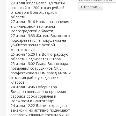
28 июля
09:27
Более 3,9 тысяч
Отправить
вакансий от 200 тысяч рублей
открыто в Волгоградской
области
27 июля
15:16
Новые назначения
в финансовой вертикали
Волгоградской области
27 июля
13:33
Житель Волжского
подозревается в покушении на
убийство жены с особой
жестокостью
26 июля
15:20
На Волгоградскую
область надвигается шторм
25 июля
13:02
Глава Волгограда
поздравил сотрудников СК с
профессиональным праздником и
отметил работу кадетских
классов
24 июля
14:46
Губернатор
Бочаров внепланово проверил
стройки: сроки сорваны в
Волжском и Волгограде
24 июля
12:22
Банки сокращают
вакансии, но активно поднимают
зарплаты: главные тренды рынка