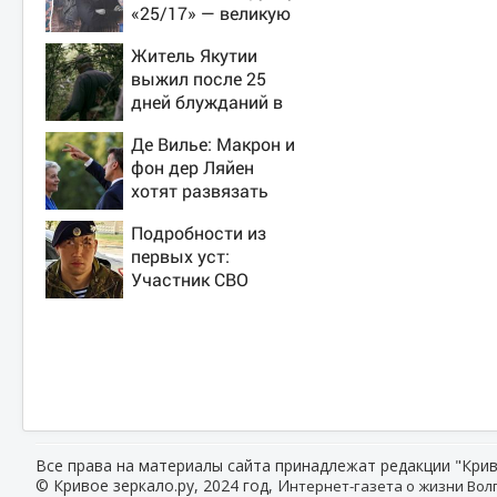
«25/17» — великую
и (часто) ужасную
Житель Якутии
выжил после 25
дней блужданий в
тайге
Де Вилье: Макрон и
фон дер Ляйен
хотят развязать
войну с Россией
Подробности из
первых уст:
Участник СВО
рассказал, что
спасло его в
схватке с медведем
Все права на материалы сайта принадлежат редакции "Крив
© Кривое зеркало.ру, 2024 год, И
нтернет-газета о жизни Волг