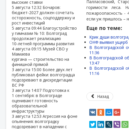
Палласовский,
Старо
высокие ставки
5 августа
12:32
Бочаров:
горимости леса. 
бюджет‑2027 должен сочетать
пожароопасность - 4
осторожность, соцподдержку и
если уж пришлось – 
рост инвестиций
Еще по теме:
5 августа
09:44
Благоустройство
у гимназии № 10: Волгоград
Крик души волгогра
продолжает реализацию
ОНФ выявил ущерб о
10‑летней программы развития
В Волгоградской о
4 августа
09:15
Музей СВО у
11:36
Мамаева
В Волгоградской об
кургана — строительство на
13:47
финишной прямой
В Волгоградской о
3 августа
15:00
Более двух лет
11:16
публиковал фейки: волгоградца
подозревают в дискредитации
ВС РФ
3 августа
14:07
Подготовка к
1 сентября: в Волгограде
Назад
оценивают готовность
образовательной
инфраструктуры
3 августа
12:53
Агрессия на фоне
опьянения: волгоградку
подозревают в нападении с