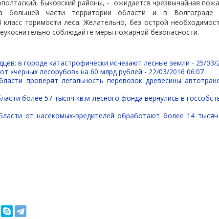
полтаский, Быковский районы, -
ожидается чрезвычайная пожа
На большей части территории области и в Волгограде 
 класс горимости леса. Желательно, без острой необходимост
неукоснительно соблюдайте меры пожарной безопасности.
дцев: в городе катастрофически исчезают лесные земли -
25/03/
т «черных лесорубов» на 60 млрд рублей -
22/03/2016 06:07
бласти проверят легальность перевозок древесины автотра
ласти более 57 тысяч кв.м лесного фонда вернулись в госсобст
бласти от насекомых-вредителей обработают более 14 тысяч