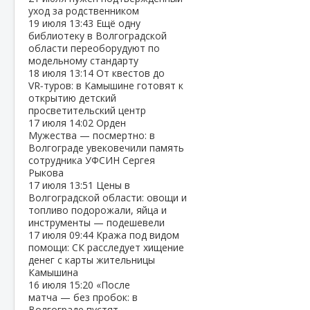
уход за родственником
19 июля
13:43
Ещё одну
библиотеку в Волгоградской
области переоборудуют по
модельному стандарту
18 июля
13:14
От квестов до
VR‑туров: в Камышине готовят к
открытию детский
просветительский центр
17 июля
14:02
Орден
Мужества — посмертно: в
Волгограде увековечили память
сотрудника УФСИН Сергея
Рыкова
17 июля
13:51
Цены в
Волгоградской области: овощи и
топливо подорожали, яйца и
инструменты — подешевели
17 июля
09:44
Кража под видом
помощи: СК расследует хищение
денег с карты жительницы
Камышина
16 июля
15:20
«После
матча — без пробок: в
Волгограде пустят