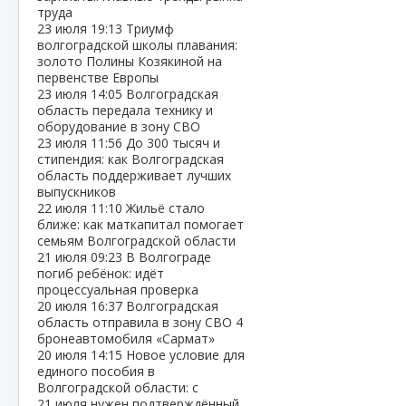
труда
23 июля
19:13
Триумф
волгоградской школы плавания:
золото Полины Козякиной на
первенстве Европы
23 июля
14:05
Волгоградская
область передала технику и
оборудование в зону СВО
23 июля
11:56
До 300 тысяч и
стипендия: как Волгоградская
область поддерживает лучших
выпускников
22 июля
11:10
Жильё стало
ближе: как маткапитал помогает
семьям Волгоградской области
21 июля
09:23
В Волгограде
погиб ребёнок: идёт
процессуальная проверка
20 июля
16:37
Волгоградская
область отправила в зону СВО 4
бронеавтомобиля «Сармат»
20 июля
14:15
Новое условие для
единого пособия в
Волгоградской области: с
21 июля нужен подтверждённый