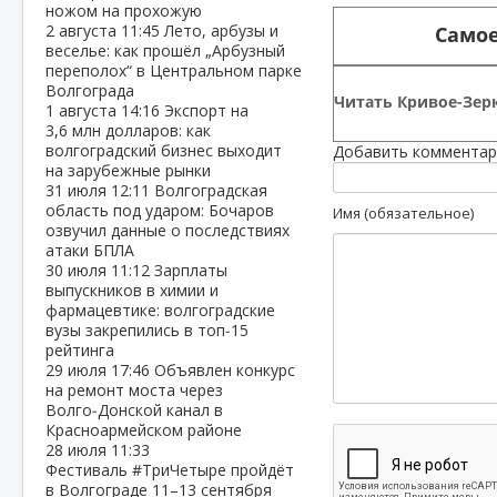
ножом на прохожую
2 августа
11:45
Лето, арбузы и
Самое
веселье: как прошёл „Арбузный
переполох“ в Центральном парке
Волгограда
Читать Кривое-Зерк
1 августа
14:16
Экспорт на
3,6 млн долларов: как
волгоградский бизнес выходит
Добавить комментар
на зарубежные рынки
31 июля
12:11
Волгоградская
область под ударом: Бочаров
Имя (обязательное)
озвучил данные о последствиях
атаки БПЛА
30 июля
11:12
Зарплаты
выпускников в химии и
фармацевтике: волгоградские
вузы закрепились в топ‑15
рейтинга
29 июля
17:46
Объявлен конкурс
на ремонт моста через
Волго‑Донской канал в
Красноармейском районе
28 июля
11:33
Фестиваль #ТриЧетыре пройдёт
в Волгограде 11–13 сентября