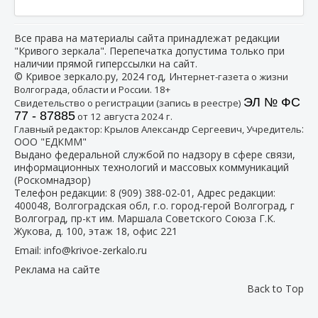
Все права на материалы сайта принадлежат редакции
"Кривого зеркала". Перепечатка допустима только при
наличии прямой гиперссылки на сайт.
© Кривое зеркало.ру, 2024 год, И
нтернет-газета о жизни
Волгограда, области и России. 18+
ЭЛ № ФС
Свидетельство о регистрации (запись в реестре)
77 - 87885
от 12 августа 2024 г.
:
Главный редактор: Крылов Александр Сергеевич, Учредитель
ООО "ЕДКММ"
Выдано федеральной службой по надзору в сфере связи,
информационных технологий и массовых коммуникаций
(Роскомнадзор)
Телефон редакции:
8 (909) 388-02-01
, Адрес редакции:
400048, Волгоградская обл, г.о. город-герой Волгоград, г
Волгоград, пр-кт им. Маршала Советского Союза Г.К.
Жукова, д. 100, этаж 18, офис 221
Email:
info@krivoe-zerkalo.ru
Реклама на сайте
Back to Top