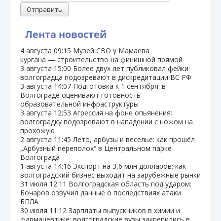
Отправить
Лента новостей
4 августа
09:15
Музей СВО у Мамаева
кургана — строительство на финишной прямой
3 августа
15:00
Более двух лет публиковал фейки:
волгоградца подозревают в дискредитации ВС РФ
3 августа
14:07
Подготовка к 1 сентября: в
Волгограде оценивают готовность
образовательной инфраструктуры
3 августа
12:53
Агрессия на фоне опьянения:
волгоградку подозревают в нападении с ножом на
прохожую
2 августа
11:45
Лето, арбузы и веселье: как прошёл
„Арбузный переполох“ в Центральном парке
Волгограда
1 августа
14:16
Экспорт на 3,6 млн долларов: как
волгоградский бизнес выходит на зарубежные рынки
31 июля
12:11
Волгоградская область под ударом:
Бочаров озвучил данные о последствиях атаки
БПЛА
30 июля
11:12
Зарплаты выпускников в химии и
фармацевтике: волгоградские вузы закрепились в