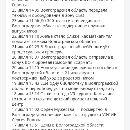
Европы
23 июля
14:05
Волгоградская область передала
технику и оборудование в зону СВО
23 июля
11:56
До 300 тысяч и стипендия: как
Волгоградская область поддерживает лучших
выпускников
22 июля
11:10
Жильё стало ближе: как маткапитал
помогает семьям Волгоградской области
21 июля
09:23
В Волгограде погиб ребёнок: идёт
процессуальная проверка
20 июля
16:37
Волгоградская область отправила в
зону СВО 4 бронеавтомобиля «Сармат»
20 июля
14:15
Новое условие для единого пособия в
Волгоградской области: с 21 июля нужен
подтверждённый уход за родственником
19 июля
13:43
Ещё одну библиотеку в Волгоградской
области переоборудуют по модельному стандарту
18 июля
13:14
От квестов до VR‑туров: в Камышине
готовят к открытию детский просветительский
центр
17 июля
14:02
Орден Мужества — посмертно: в
Волгограде увековечили память сотрудника УФСИН
Сергея Рыкова
17 июля
13:51
Цены в Волгоградской области: