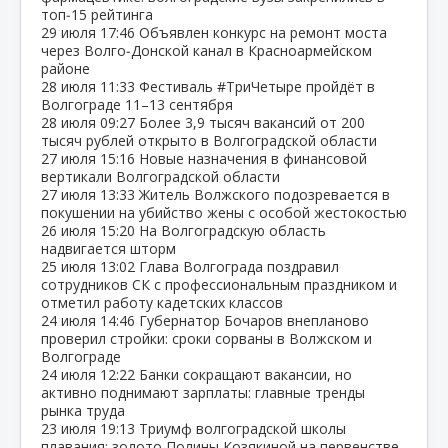
топ‑15 рейтинга
29 июля
17:46
Объявлен конкурс на ремонт моста
через Волго‑Донской канал в Красноармейском
районе
28 июля
11:33
Фестиваль #ТриЧетыре пройдёт в
Волгограде 11–13 сентября
28 июля
09:27
Более 3,9 тысяч вакансий от 200
тысяч рублей открыто в Волгоградской области
27 июля
15:16
Новые назначения в финансовой
вертикали Волгоградской области
27 июля
13:33
Житель Волжского подозревается в
покушении на убийство жены с особой жестокостью
26 июля
15:20
На Волгоградскую область
надвигается шторм
25 июля
13:02
Глава Волгограда поздравил
сотрудников СК с профессиональным праздником и
отметил работу кадетских классов
24 июля
14:46
Губернатор Бочаров внепланово
проверил стройки: сроки сорваны в Волжском и
Волгограде
24 июля
12:22
Банки сокращают вакансии, но
активно поднимают зарплаты: главные тренды
рынка труда
23 июля
19:13
Триумф волгоградской школы
плавания: золото Полины Козякиной на первенстве