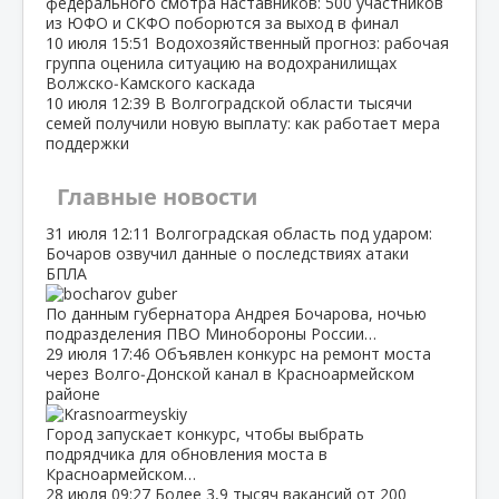
федерального смотра наставников: 500 участников
из ЮФО и СКФО поборются за выход в финал
10 июля
15:51
Водохозяйственный прогноз: рабочая
группа оценила ситуацию на водохранилищах
Волжско‑Камского каскада
10 июля
12:39
В Волгоградской области тысячи
семей получили новую выплату: как работает мера
поддержки
Главные новости
31 июля
12:11
Волгоградская область под ударом:
Бочаров озвучил данные о последствиях атаки
БПЛА
По данным губернатора Андрея Бочарова, ночью
подразделения ПВО Минобороны России…
29 июля
17:46
Объявлен конкурс на ремонт моста
через Волго‑Донской канал в Красноармейском
районе
Город запускает конкурс, чтобы выбрать
подрядчика для обновления моста в
Красноармейском…
28 июля
09:27
Более 3,9 тысяч вакансий от 200