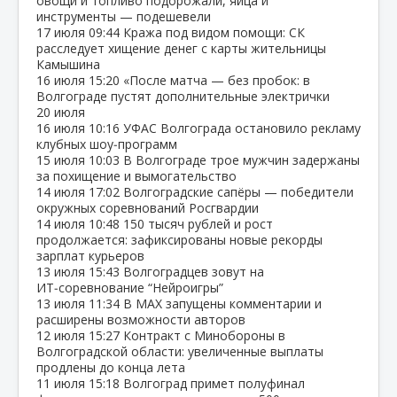
овощи и топливо подорожали, яйца и
инструменты — подешевели
17 июля
09:44
Кража под видом помощи: СК
расследует хищение денег с карты жительницы
Камышина
16 июля
15:20
«После матча — без пробок: в
Волгограде пустят дополнительные электрички
20 июля
16 июля
10:16
УФАС Волгограда остановило рекламу
клубных шоу‑программ
15 июля
10:03
В Волгограде трое мужчин задержаны
за похищение и вымогательство
14 июля
17:02
Волгоградские сапёры — победители
окружных соревнований Росгвардии
14 июля
10:48
150 тысяч рублей и рост
продолжается: зафиксированы новые рекорды
зарплат курьеров
13 июля
15:43
Волгоградцев зовут на
ИТ‑соревнование “Нейроигры”
13 июля
11:34
В МАХ запущены комментарии и
расширены возможности авторов
12 июля
15:27
Контракт с Минобороны в
Волгоградской области: увеличенные выплаты
продлены до конца лета
11 июля
15:18
Волгоград примет полуфинал