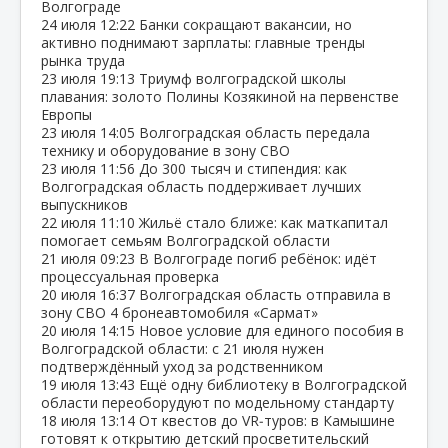
Волгограде
24 июля
12:22
Банки сокращают вакансии, но
активно поднимают зарплаты: главные тренды
рынка труда
23 июля
19:13
Триумф волгоградской школы
плавания: золото Полины Козякиной на первенстве
Европы
23 июля
14:05
Волгоградская область передала
технику и оборудование в зону СВО
23 июля
11:56
До 300 тысяч и стипендия: как
Волгоградская область поддерживает лучших
выпускников
22 июля
11:10
Жильё стало ближе: как маткапитал
помогает семьям Волгоградской области
21 июля
09:23
В Волгограде погиб ребёнок: идёт
процессуальная проверка
20 июля
16:37
Волгоградская область отправила в
зону СВО 4 бронеавтомобиля «Сармат»
20 июля
14:15
Новое условие для единого пособия в
Волгоградской области: с 21 июля нужен
подтверждённый уход за родственником
19 июля
13:43
Ещё одну библиотеку в Волгоградской
области переоборудуют по модельному стандарту
18 июля
13:14
От квестов до VR‑туров: в Камышине
готовят к открытию детский просветительский