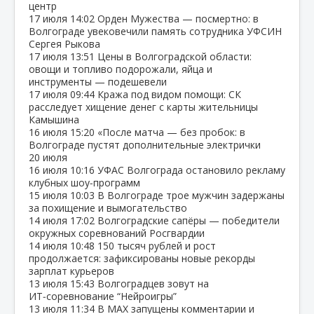
центр
17 июля
14:02
Орден Мужества — посмертно: в
Волгограде увековечили память сотрудника УФСИН
Сергея Рыкова
17 июля
13:51
Цены в Волгоградской области:
овощи и топливо подорожали, яйца и
инструменты — подешевели
17 июля
09:44
Кража под видом помощи: СК
расследует хищение денег с карты жительницы
Камышина
16 июля
15:20
«После матча — без пробок: в
Волгограде пустят дополнительные электрички
20 июля
16 июля
10:16
УФАС Волгограда остановило рекламу
клубных шоу‑программ
15 июля
10:03
В Волгограде трое мужчин задержаны
за похищение и вымогательство
14 июля
17:02
Волгоградские сапёры — победители
окружных соревнований Росгвардии
14 июля
10:48
150 тысяч рублей и рост
продолжается: зафиксированы новые рекорды
зарплат курьеров
13 июля
15:43
Волгоградцев зовут на
ИТ‑соревнование “Нейроигры”
13 июля
11:34
В МАХ запущены комментарии и