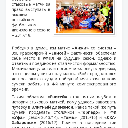
стыковые матчи за
право выступать в
высшем
российском
футбольном
дивизионе в сезоне
– 2017/18.
Победив в домашнем матче
«Анжи»
со счетом –
3:0, красноярский
«Енисей»
фактически обеспечил
себе место в
РФПЛ
на будущий сезон, однако и
ответный поединок не стал чистой формальностью.
Махачкалинцы хотели погромче «хлопнуть дверью»,
что в целом у них и получилось. «Бой» продолжался
до последних секунд и победный мяч хозяева поля
сумели забить на 4-й минуте компенсированного
времени.
Таким образом,
«Енисей»
стал пятым клубом в
истории стыковых матчей, кому удалось завоевать
путевку в
Элитный дивизион
. Ранее такой же путь
сумели проделать столичное
«Торпедо»
и
ФК
«Уфа»
(сезон-2013/14),
«Томь»
(2015/16) и
«СКА-
Хабаровск»
(2016/17). Причем в последние три
сезона счет двухраундовых противостояний между