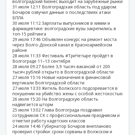
волгоградский бизнес выходит на зарубежные рынки
31 июля
12:11
Волгоградская область под ударом:
Бочаров озвучил данные о последствиях атаки
БПЛА
30 июля
11:12
Зарплаты выпускников в химии и
фармацевтике: волгоградские вузы закрепились в
топ‑15 рейтинга
29 июля
17:46
Объявлен конкурс на ремонт моста
через Волго‑Донской канал в Красноармейском
районе
28 июля
11:33
Фестиваль #ТриЧетыре пройдёт в
Волгограде 11–13 сентября
28 июля
09:27
Более 3,9 тысяч вакансий от 200
тысяч рублей открыто в Волгоградской области
27 июля
15:16
Новые назначения в финансовой
вертикали Волгоградской области
27 июля
13:33
Житель Волжского подозревается в
покушении на убийство жены с особой жестокостью
26 июля
15:20
На Волгоградскую область
надвигается шторм
25 июля
13:02
Глава Волгограда поздравил
сотрудников СК с профессиональным праздником и
отметил работу кадетских классов
24 июля
14:46
Губернатор Бочаров внепланово
проверил стройки: сроки сорваны в Волжском и