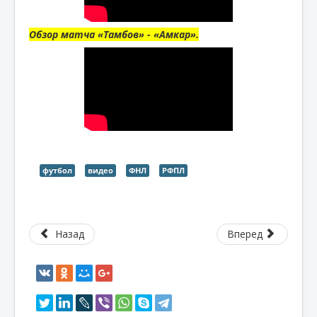
Обзор матча «Тамбов» - «Амкар».
футбол
видео
ФНЛ
РФПЛ
Назад
Вперед