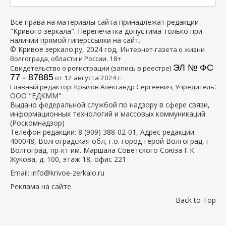
Все права на материалы сайта принадлежат редакции
"Кривого зеркала". Перепечатка допустима только при
наличии прямой гиперссылки на сайт.
© Кривое зеркало.ру, 2024 год, И
нтернет-газета о жизни
Волгограда, области и России. 18+
ЭЛ № ФС
Свидетельство о регистрации (запись в реестре)
77 - 87885
от 12 августа 2024 г.
:
Главный редактор: Крылов Александр Сергеевич, Учредитель
ООО "ЕДКММ"
Выдано федеральной службой по надзору в сфере связи,
информационных технологий и массовых коммуникаций
(Роскомнадзор)
Телефон редакции:
8 (909) 388-02-01
, Адрес редакции:
400048, Волгоградская обл, г.о. город-герой Волгоград, г
Волгоград, пр-кт им. Маршала Советского Союза Г.К.
Жукова, д. 100, этаж 18, офис 221
Email:
info@krivoe-zerkalo.ru
Реклама на сайте
Back to Top