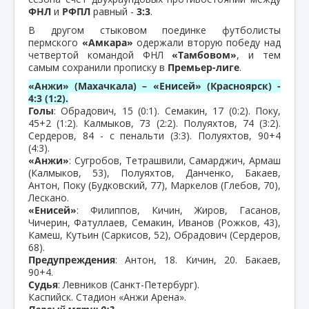
ФНЛ
и
РФПЛ
равный -
3:3
.
В другом стыковом поединке футболисты
пермского
«Амкара»
одержали вторую победу над
четвертой командой ФНЛ
«Тамбовом»
, и тем
самым сохранили прописку в
Премьер-лиге
.
«Анжи» (Махачкала) – «Енисей» (Красноярск) -
4:3 (1:2).
Голы
: Обрадович, 15 (0:1). Семакин, 17 (0:2). Поку,
45+2 (1:2). Калмыков, 73 (2:2). Полуяхтов, 74 (3:2).
Сердеров, 84 - с пенальти (3:3). Полуяхтов, 90+4
(4:3).
«Анжи»
: Сугробов, Тетрашвили, Самарджич, Армаш
(Калмыков, 53), Полуяхтов, Данченко, Бакаев,
Антон, Поку (Будковский, 77), Маркелов (Глебов, 70),
Лескано.
«Енисей»
: Филиппов, Кичин, Жиров, Гасанов,
Чичерин, Фатуллаев, Семакин, Иванов (Рожков, 43),
Камеш, Кутьин (Саркисов, 52), Обрадович (Сердеров,
68).
Предупреждения
: Антон, 18. Кичин, 20. Бакаев,
90+4.
Судья
: Левников (Санкт-Петербург).
Каспийск. Стадион «Анжи Арена».