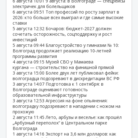
6 августа
10:01
9 августа: в Волгограде — спецрейсы
электричек для болельщиков
6 августа
09:51
Топ профессий по росту зарплат в
2026: кто больше всех выиграл и где самые высокие
ставки
5 августа
12:32
Бочаров: бюджет‑2027 должен
сочетать осторожность, соцподдержку и рост
инвестиций
5 августа
09:44
Благоустройство у гимназии № 10:
Волгоград продолжает реализацию 10‑летней
программы развития
4 августа
09:15
Музей СВО у Мамаева
кургана — строительство на финишной прямой
3 августа
15:00
Более двух лет публиковал фейки:
волгоградца подозревают в дискредитации ВС РФ
3 августа
14:07
Подготовка к 1 сентября: в
Волгограде оценивают готовность
образовательной инфраструктуры
3 августа
12:53
Агрессия на фоне опьянения:
волгоградку подозревают в нападении с ножом на
прохожую
2 августа
11:45
Лето, арбузы и веселье: как прошёл
„Арбузный переполох“ в Центральном парке
Волгограда
1 августа
14:16
Экспорт на 3,6 млн долларов: как