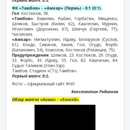
Первый матч: 0:3.
ФК «Тамбов» - «Амкар» (Пермь) - 0:1 (0:1).
Гол
: Костюков, 38.
«Тамбов»
: Вавилин, Рыбин, Горбатюк, Мищенко,
Шляков, Быстров (Килин, 62), Кашчелан, Мурнин,
Игнатович (Дорожкин, 67), Шевчук (Сергеев, 77),
Часовских.
«Амкар»
: Нигматуллин, Идову, Белоруков (Суслов,
61), Конде, Сиваков, Занев, Гол, Огуде, Форбс
(Баланович, 54), Комолов, Костюков (Рязанцев, 75).
Предупреждения
: Шляков, 23. Костюков, 29. Огуде,
33. Форбс, 43. Идову, 55. Гол, 82. Кашчелан, 84.
Судья: Галимов (Улан-Удэ).
Тамбов. Стадион «СТЦ Тамбов».
Первый матч: 0:2.
Фото – официальный сайт ФНЛ
Константин Родионов
Обзор матча «Анжи» - «Енисей».