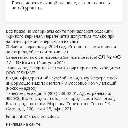
Преследование личной жизни педагогов вышло на
новый уровень.
Все права на материалы сайта принадлежат редакции
"Кривого зеркала". Перепечатка допустима только при
наличии прямой гиперссылки на сайт.
© Кривое зеркало.ру, 2024 год, И
нтернет-газета о жизни
Волгограда, области и России. 18+
ЭЛ № ФС
Свидетельство о регистрации (запись в реестре)
77 - 87885
от 12 августа 2024 г.
:
Главный редактор: Крылов Александр Сергеевич, Учредитель
ООО "ЕДКММ"
Выдано федеральной службой по надзору в сфере связи,
информационных технологий и массовых коммуникаций
(Роскомнадзор)
Телефон редакции:
8 (909) 388-02-01
, Адрес редакции:
400048, Волгоградская обл, г.о. город-герой Волгоград, г
Волгоград, пр-кт им. Маршала Советского Союза Г.К.
Жукова, д. 100, этаж 18, офис 221
Email:
info@krivoe-zerkalo.ru
Реклама на сайте