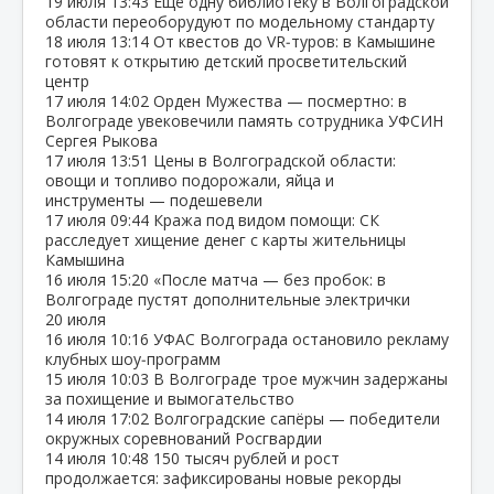
19 июля
13:43
Ещё одну библиотеку в Волгоградской
области переоборудуют по модельному стандарту
18 июля
13:14
От квестов до VR‑туров: в Камышине
готовят к открытию детский просветительский
центр
17 июля
14:02
Орден Мужества — посмертно: в
Волгограде увековечили память сотрудника УФСИН
Сергея Рыкова
17 июля
13:51
Цены в Волгоградской области:
овощи и топливо подорожали, яйца и
инструменты — подешевели
17 июля
09:44
Кража под видом помощи: СК
расследует хищение денег с карты жительницы
Камышина
16 июля
15:20
«После матча — без пробок: в
Волгограде пустят дополнительные электрички
20 июля
16 июля
10:16
УФАС Волгограда остановило рекламу
клубных шоу‑программ
15 июля
10:03
В Волгограде трое мужчин задержаны
за похищение и вымогательство
14 июля
17:02
Волгоградские сапёры — победители
окружных соревнований Росгвардии
14 июля
10:48
150 тысяч рублей и рост
продолжается: зафиксированы новые рекорды