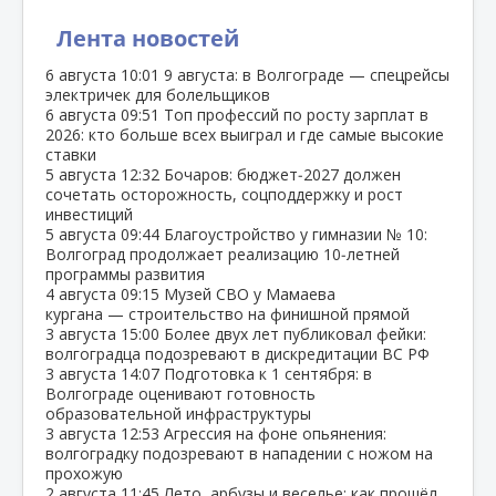
Лента новостей
6 августа
10:01
9 августа: в Волгограде — спецрейсы
электричек для болельщиков
6 августа
09:51
Топ профессий по росту зарплат в
2026: кто больше всех выиграл и где самые высокие
ставки
5 августа
12:32
Бочаров: бюджет‑2027 должен
сочетать осторожность, соцподдержку и рост
инвестиций
5 августа
09:44
Благоустройство у гимназии № 10:
Волгоград продолжает реализацию 10‑летней
программы развития
4 августа
09:15
Музей СВО у Мамаева
кургана — строительство на финишной прямой
3 августа
15:00
Более двух лет публиковал фейки:
волгоградца подозревают в дискредитации ВС РФ
3 августа
14:07
Подготовка к 1 сентября: в
Волгограде оценивают готовность
образовательной инфраструктуры
3 августа
12:53
Агрессия на фоне опьянения:
волгоградку подозревают в нападении с ножом на
прохожую
2 августа
11:45
Лето, арбузы и веселье: как прошёл