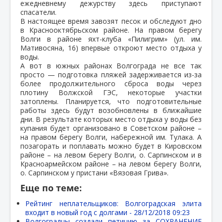
ежедневнему дежурству здесь приступают
спасатели.
В настоящее время завозят песок и обследуют дно
в Краснооктябрьском районе. На правом берегу
Волги в районе яхт-клуба «Пилигрим» (ул. им.
Мативосяна, 16) впервые откроют место отдыха у
воды.
А вот в южных районах Волгограда не все так
просто — подготовка пляжей задерживается из-за
более продолжительного сброса воды через
плотину Волжской ГЭС, некоторые участки
затоплены. Планируется, что подготовительные
работы здесь будут возобновлены в ближайшие
дни. В результате которых место отдыха у воды без
купания будет организовано в Советском районе –
на правом берегу Волги, набережной им. Тулака. А
позагорать и поплавать можно будет в Кировском
районе – на левом берегу Волги, о. Сарпинском и в
Красноармейском районе – на левом берегу Волги,
о. Сарпинском у пристани «Вязовая Грива».
Еще по теме:
Рейтинг неплательщиков: Волгоградская элита
входит в новый год с долгами -
28/12/2018 09:23
Волгоградцы создали петицию за СОХРАНЕНИЕ