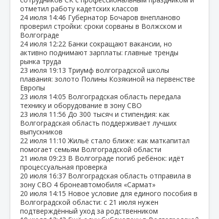
отметил работу кадетских классов
24 июля
14:46
Губернатор Бочаров внепланово
проверил стройки: сроки сорваны в Волжском и
Волгограде
24 июля
12:22
Банки сокращают вакансии, но
активно поднимают зарплаты: главные тренды
рынка труда
23 июля
19:13
Триумф волгоградской школы
плавания: золото Полины Козякиной на первенстве
Европы
23 июля
14:05
Волгоградская область передала
технику и оборудование в зону СВО
23 июля
11:56
До 300 тысяч и стипендия: как
Волгоградская область поддерживает лучших
выпускников
22 июля
11:10
Жильё стало ближе: как маткапитал
помогает семьям Волгоградской области
21 июля
09:23
В Волгограде погиб ребёнок: идёт
процессуальная проверка
20 июля
16:37
Волгоградская область отправила в
зону СВО 4 бронеавтомобиля «Сармат»
20 июля
14:15
Новое условие для единого пособия в
Волгоградской области: с 21 июля нужен
подтверждённый уход за родственником