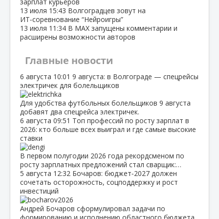
зарплат курьеров
13 июля
15:43
Волгоградцев зовут на
ИТ‑соревнование “Нейроигры”
13 июля
11:34
В МАХ запущены комментарии и
расширены возможности авторов
Главные новости
6 августа
10:01
9 августа: в Волгограде — спецрейсы
электричек для болельщиков
Для удобства футбольных болельщиков 9 августа
добавят два спецрейса электричек.
6 августа
09:51
Топ профессий по росту зарплат в
2026: кто больше всех выиграл и где самые высокие
ставки
В первом полугодии 2026 года рекордсменом по
росту зарплатных предложений стал сварщик:…
5 августа
12:32
Бочаров: бюджет‑2027 должен
сочетать осторожность, соцподдержку и рост
инвестиций
Андрей Бочаров сформулировал задачи по
формированию и исполнению областного бюджета