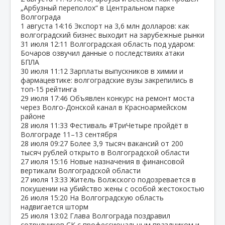
„Арбузный переполох“ в Центральном парке
Волгограда
1 августа
14:16
Экспорт на 3,6 млн долларов: как
волгоградский бизнес выходит на зарубежные рынки
31 июля
12:11
Волгоградская область под ударом:
Бочаров озвучил данные о последствиях атаки
БПЛА
30 июля
11:12
Зарплаты выпускников в химии и
фармацевтике: волгоградские вузы закрепились в
топ‑15 рейтинга
29 июля
17:46
Объявлен конкурс на ремонт моста
через Волго‑Донской канал в Красноармейском
районе
28 июля
11:33
Фестиваль #ТриЧетыре пройдёт в
Волгограде 11–13 сентября
28 июля
09:27
Более 3,9 тысяч вакансий от 200
тысяч рублей открыто в Волгоградской области
27 июля
15:16
Новые назначения в финансовой
вертикали Волгоградской области
27 июля
13:33
Житель Волжского подозревается в
покушении на убийство жены с особой жестокостью
26 июля
15:20
На Волгоградскую область
надвигается шторм
25 июля
13:02
Глава Волгограда поздравил
сотрудников СК с профессиональным праздником и