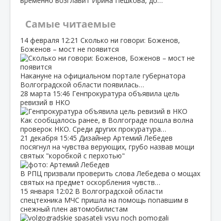
временно возглавит Ирина Пешкова, до…
Самые читаемые
14 февраля
12:21
Сколько ни говори: Боженов,
Боженов – мост не появится
Накануне на официальном портале губернатора
Волгоградской области появилась…
28 марта
15:46
Генпрокуратура объявила цель
ревизий в НКО
Как сообщалось ранее, в Волгограде пошла волна
проверок НКО. Среди других прокуратура…
21 декабря
15:45
Дизайнер Артемий Лебедев
посягнул на чувства верующих, грубо назвав мощи
святых "коробкой с перхотью"
В РПЦ призвали проверить слова Лебедева о мощах
святых на предмет оскорбления чувств…
15 января
12:02
В Волгоградской области
спецтехника МЧС пришла на помощь попавшим в
снежный плен автомобилистам