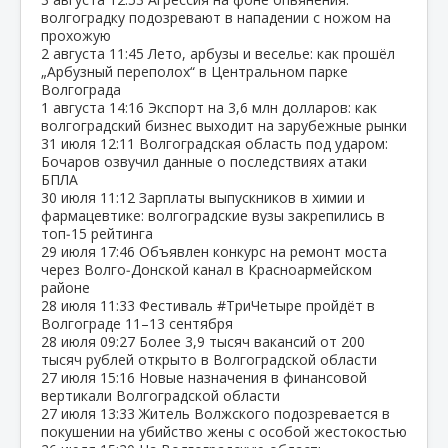
волгоградку подозревают в нападении с ножом на
прохожую
2 августа
11:45
Лето, арбузы и веселье: как прошёл
„Арбузный переполох“ в Центральном парке
Волгограда
1 августа
14:16
Экспорт на 3,6 млн долларов: как
волгоградский бизнес выходит на зарубежные рынки
31 июля
12:11
Волгоградская область под ударом:
Бочаров озвучил данные о последствиях атаки
БПЛА
30 июля
11:12
Зарплаты выпускников в химии и
фармацевтике: волгоградские вузы закрепились в
топ‑15 рейтинга
29 июля
17:46
Объявлен конкурс на ремонт моста
через Волго‑Донской канал в Красноармейском
районе
28 июля
11:33
Фестиваль #ТриЧетыре пройдёт в
Волгограде 11–13 сентября
28 июля
09:27
Более 3,9 тысяч вакансий от 200
тысяч рублей открыто в Волгоградской области
27 июля
15:16
Новые назначения в финансовой
вертикали Волгоградской области
27 июля
13:33
Житель Волжского подозревается в
покушении на убийство жены с особой жестокостью