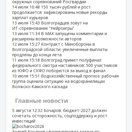
окружных соревнований Росгвардии
14 июля
10:48
150 тысяч рублей и рост
продолжается: зафиксированы новые рекорды
зарплат курьеров
13 июля
15:43
Волгоградцев зовут на
ИТ‑соревнование “Нейроигры”
13 июля
11:34
В МАХ запущены комментарии и
расширены возможности авторов
12 июля
15:27
Контракт с Минобороны в
Волгоградской области: увеличенные выплаты
продлены до конца лета
11 июля
15:18
Волгоград примет полуфинал
федерального смотра наставников: 500 участников
из ЮФО и СКФО поборются за выход в финал
10 июля
15:51
Водохозяйственный прогноз: рабочая
группа оценила ситуацию на водохранилищах
Волжско‑Камского каскада
Главные новости
5 августа
12:32
Бочаров: бюджет‑2027 должен
сочетать осторожность, соцподдержку и рост
инвестиций
Андрей Бочаров сформулировал задачи по