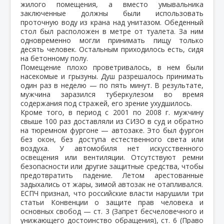
жилого помещения, а вместо умывальника
заключенные должны были использовать
проточную воду из крана над унитазом. Обеденный
стол был расположен в метре от туалета. За ним
одновременно могли принимать пищу только
десять человек. Остальным приходилось есть, сидя
на бетонному полу.
Помещение плохо проветривалось, в нем были
насекомые и грызуны. Душ разрешалось принимать
один раз в неделю — по пять минут. В результате,
мужчина заразился туберкулезом во время
содержания под стражей, его зрение ухудшилось.
Кроме того, в период с 2001 по 2008 г. мужчину
свыше 100 раз доставляли из СИЗО в суд и обратно
на тюремном фургоне — автозаке. Это был фургон
без окон, без доступа естественного света или
воздуха. У автомобиля нет искусственного
освещения или вентиляции. Отсутствуют ремни
безопасности или другие защитные средства, чтобы
предотвратить падение. Летом арестованные
задыхались от жары, зимой автозак не отапливался.
ЕСПЧ признал, что российские власти нарушили три
статьи Конвенции о защите прав человека и
основных свобод — ст. 3 (Запрет бесчеловечного и
унижающего достоинство обращения), ст. 6 (Право