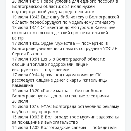
20 июля
14:15
Новое условие для единого пособия в
Волгоградской области: с 21 июля нужен
подтверждённый уход за родственником
19 июля
13:43
Ещё одну библиотеку в Волгоградской
области переоборудуют по модельному стандарту
18 июля
13:14
От квестов до VR‑туров: в Камышине
готовят к открытию детский просветительский
центр
17 июля
14:02
Орден Мужества — посмертно: в
Волгограде увековечили память сотрудника УФСИН
Сергея Рыкова
17 июля
13:51
Цены в Волгоградской области:
овощи и топливо подорожали, яйца и
инструменты — подешевели
17 июля
09:44
Кража под видом помощи: СК
расследует хищение денег с карты жительницы
Камышина
16 июля
15:20
«После матча — без пробок: в
Волгограде пустят дополнительные электрички
20 июля
16 июля
10:16
УФАС Волгограда остановило рекламу
клубных шоу‑программ
15 июля
10:03
В Волгограде трое мужчин задержаны
за похищение и вымогательство
14 июля
17:02
Волгоградские сапёры — победители