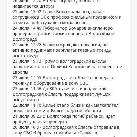
26 июля
15:20
На Волгоградскую область
надвигается шторм
25 июля
13:02
Глава Волгограда поздравил
сотрудников СК с профессиональным праздником и
отметил работу кадетских классов
24 июля
14:46
Губернатор Бочаров внепланово
проверил стройки: сроки сорваны в Волжском и
Волгограде
24 июля
12:22
Банки сокращают вакансии, но
активно поднимают зарплаты: главные тренды
рынка труда
23 июля
19:13
Триумф волгоградской школы
плавания: золото Полины Козякиной на первенстве
Европы
23 июля
14:05
Волгоградская область передала
технику и оборудование в зону СВО
23 июля
11:56
До 300 тысяч и стипендия: как
Волгоградская область поддерживает лучших
выпускников
22 июля
11:10
Жильё стало ближе: как маткапитал
помогает семьям Волгоградской области
21 июля
09:23
В Волгограде погиб ребёнок: идёт
процессуальная проверка
20 июля
16:37
Волгоградская область отправила в
зону СВО 4 бронеавтомобиля «Сармат»