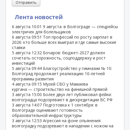
Отправить
Лента новостей
6 августа
10:01
9 августа: в Волгограде — спецрейсы
электричек для болельщиков
6 августа
09:51
Топ профессий по росту зарплат в
2026: кто больше всех выиграл и где самые высокие
ставки
5 августа
12:32
Бочаров: бюджет‑2027 должен
сочетать осторожность, соцподдержку и рост
инвестиций
5 августа
09:44
Благоустройство у гимназии № 10:
Волгоград продолжает реализацию 10‑летней
программы развития
4 августа
09:15
Музей СВО у Мамаева
кургана — строительство на финишной прямой
3 августа
15:00
Более двух лет публиковал фейки:
волгоградца подозревают в дискредитации ВС РФ
3 августа
14:07
Подготовка к 1 сентября: в
Волгограде оценивают готовность
образовательной инфраструктуры
3 августа
12:53
Агрессия на фоне опьянения:
волгоградку подозревают в нападении с ножом на