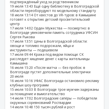
подтверждённый уход за родственником
19 июля
13:43
Ещё одну библиотеку в Волгоградской
области переоборудуют по модельному стандарту
18 июля
13:14
От квестов до VR‑туров: в Камышине
готовят к открытию детский просветительский
центр
17 июля
14:02
Орден Мужества — посмертно: в
Волгограде увековечили память сотрудника УФСИН
Сергея Рыкова
17 июля
13:51
Цены в Волгоградской области:
овощи и топливо подорожали, яйца и
инструменты — подешевели
17 июля
09:44
Кража под видом помощи: СК
расследует хищение денег с карты жительницы
Камышина
16 июля
15:20
«После матча — без пробок: в
Волгограде пустят дополнительные электрички
20 июля
16 июля
10:16
УФАС Волгограда остановило рекламу
клубных шоу‑программ
15 июля
10:03
В Волгограде трое мужчин задержаны
за похищение и вымогательство
14 июля
17:02
Волгоградские сапёры — победители
окружных соревнований Росгвардии
14 июля
10:48
150 тысяч рублей и рост