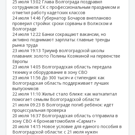
25 июля
13:02
Глава Волгограда поздравил
сотрудников СК с профессиональным праздником и
отметил работу кадетских классов
24 июля
14:46
Губернатор Бочаров внепланово
проверил стройки: сроки сорваны в Волжском и
Волгограде
24 июля
12:22
Банки сокращают вакансии, но
активно поднимают зарплаты: главные тренды
рынка труда
23 июля
19:13
Триумф волгоградской школы
плавания: золото Полины Козякиной на первенстве
Европы
23 июля
14:05
Волгоградская область передала
технику и оборудование в зону СВО
23 июля
11:56
До 300 тысяч и стипендия: как
Волгоградская область поддерживает лучших
выпускников
22 июля
11:10
Жильё стало ближе: как маткапитал
помогает семьям Волгоградской области
21 июля
09:23
В Волгограде погиб ребёнок: идёт
процессуальная проверка
20 июля
16:37
Волгоградская область отправила в
зону СВО 4 бронеавтомобиля «Сармат»
20 июля
14:15
Новое условие для единого пособия в
Волгоградской области: с 21 июля нужен