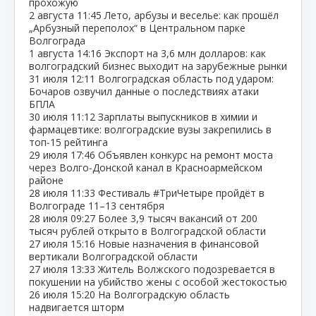
прохожую
2 августа
11:45
Лето, арбузы и веселье: как прошёл
„Арбузный переполох“ в Центральном парке
Волгограда
1 августа
14:16
Экспорт на 3,6 млн долларов: как
волгоградский бизнес выходит на зарубежные рынки
31 июля
12:11
Волгоградская область под ударом:
Бочаров озвучил данные о последствиях атаки
БПЛА
30 июля
11:12
Зарплаты выпускников в химии и
фармацевтике: волгоградские вузы закрепились в
топ‑15 рейтинга
29 июля
17:46
Объявлен конкурс на ремонт моста
через Волго‑Донской канал в Красноармейском
районе
28 июля
11:33
Фестиваль #ТриЧетыре пройдёт в
Волгограде 11–13 сентября
28 июля
09:27
Более 3,9 тысяч вакансий от 200
тысяч рублей открыто в Волгоградской области
27 июля
15:16
Новые назначения в финансовой
вертикали Волгоградской области
27 июля
13:33
Житель Волжского подозревается в
покушении на убийство жены с особой жестокостью
26 июля
15:20
На Волгоградскую область
надвигается шторм