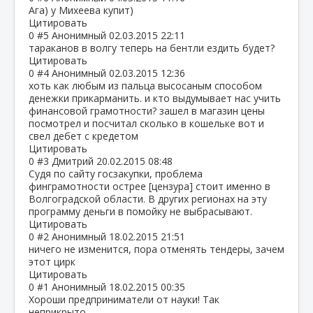
Ага) у Михеева купит)
Цитировать
0
#5
Анонимный
02.03.2015 22:11
тараканов в волгу теперь на бентли ездить будет?
Цитировать
0
#4
Анонимный
02.03.2015 12:36
хоть как любым из пальца высосаным способом
денежки прикарманить. и кто выдумывает нас учить
финансовой грамотности? зашел в магазин цены
посмотрел и посчитал сколько в кошельке вот и
свел дебет с кредетом
Цитировать
0
#3
Дмитрий
20.02.2015 08:48
Судя по сайту госзакупки, проблема
финграмотности острее [цензура] стоит именно в
Волгоградской области. В других регионах на эту
программу деньги в помойку не выбрасывают.
Цитировать
0
#2
Анонимный
18.02.2015 21:51
ничего не изменится, пора отменять тендеры, зачем
этот цирк
Цитировать
0
#1
Анонимный
18.02.2015 00:35
Хороши предприниматели от науки! Так
неприкрыто..,