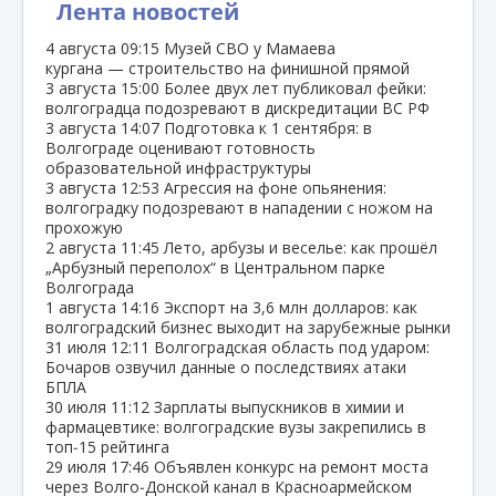
Лента новостей
4 августа
09:15
Музей СВО у Мамаева
кургана — строительство на финишной прямой
3 августа
15:00
Более двух лет публиковал фейки:
волгоградца подозревают в дискредитации ВС РФ
3 августа
14:07
Подготовка к 1 сентября: в
Волгограде оценивают готовность
образовательной инфраструктуры
3 августа
12:53
Агрессия на фоне опьянения:
волгоградку подозревают в нападении с ножом на
прохожую
2 августа
11:45
Лето, арбузы и веселье: как прошёл
„Арбузный переполох“ в Центральном парке
Волгограда
1 августа
14:16
Экспорт на 3,6 млн долларов: как
волгоградский бизнес выходит на зарубежные рынки
31 июля
12:11
Волгоградская область под ударом:
Бочаров озвучил данные о последствиях атаки
БПЛА
30 июля
11:12
Зарплаты выпускников в химии и
фармацевтике: волгоградские вузы закрепились в
топ‑15 рейтинга
29 июля
17:46
Объявлен конкурс на ремонт моста
через Волго‑Донской канал в Красноармейском