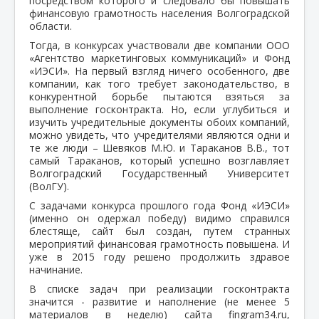
посредством которого и следовало бы повышать
финансовую грамотность населения Волгоградской
области.
Тогда, в конкурсах участвовали две компании ООО
«Агентство маркетинговых коммуникаций» и Фонд
«ИЭСИ». На первый взгляд ничего особенного, две
компании, как того требует законодательство, в
конкурентной борьбе пытаются взяться за
выполнение госконтракта. Но, если углубиться и
изучить учредительные документы обоих компаний,
можно увидеть, что учредителями являются одни и
те же люди – Шевяков М.Ю. и Тараканов В.В., тот
самый Тараканов, который успешно возглавляет
Волгоградский Государственный Университет
(ВолГУ).
С задачами конкурса прошлого года Фонд «ИЭСИ»
(именно он одержал победу) видимо справился
блестяще, сайт был создан, путем странных
мероприятий финансовая грамотность повышена. И
уже в 2015 году решено продолжить здравое
начинание.
В списке задач при реализации госконтракта
значится - развитие и наполнение (не менее 5
материалов в неделю) сайта fingram34.ru,