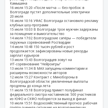
Камышина
16 июля
15:20
«После матча — без пробок: в
Волгограде пустят дополнительные электрички
20 июля
16 июля
10:16
УФАС Волгограда остановило рекламу
клубных шоу‑программ
15 июля
10:03
В Волгограде трое мужчин задержаны
за похищение и вымогательство
14 июля
17:02
Волгоградские сапёры — победители
окружных соревнований Росгвардии
14 июля
10:48
150 тысяч рублей и рост
продолжается: зафиксированы новые рекорды
зарплат курьеров
13 июля
15:43
Волгоградцев зовут на
ИТ‑соревнование “Нейроигры”
13 июля
11:34
В МАХ запущены комментарии и
расширены возможности авторов
12 июля
15:27
Контракт с Минобороны в
Волгоградской области: увеличенные выплаты
продлены до конца лета
11 июля
15:18
Волгоград примет полуфинал
федерального смотра наставников: 500 участников
из ЮФО и СКФО поборются за выход в финал
10 июля
15:51
Водохозяйственный прогноз: рабочая
группа оценила ситуацию на водохранилищах