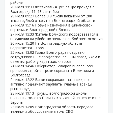
районе
28 июля
11:33
Фестиваль #ТриЧетыре пройдёт в
Волгограде 11–13 сентября
28 июля
09:27
Более 3,9 тысяч вакансий от 200
тысяч рублей открыто в Волгоградской области
27 июля
15:16
Новые назначения в финансовой
вертикали Волгоградской области
27 июля
13:33
Житель Волжского подозревается в
покушении на убийство жены с особой жестокостью
26 июля
15:20
На Волгоградскую область
надвигается шторм
25 июля
13:02
Глава Волгограда поздравил
сотрудников СК с профессиональным праздником и
отметил работу кадетских классов
24 июля
14:46
Губернатор Бочаров внепланово
проверил стройки: сроки сорваны в Волжском и
Волгограде
24 июля
12:22
Банки сокращают вакансии, но
активно поднимают зарплаты: главные тренды
рынка труда
23 июля
19:13
Триумф волгоградской школы
плавания: золото Полины Козякиной на первенстве
Европы
23 июля
14:05
Волгоградская область передала
технику и оборудование в зону СВО