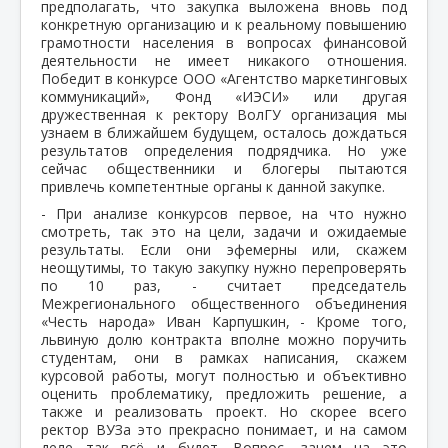
предполагать, что закупка выложена вновь под
конкретную организацию и к реальному повышению
грамотности населения в вопросах финансовой
деятельности не имеет никакого отношения.
Победит в конкурсе ООО «Агентство маркетинговых
коммуникаций», Фонд «ИЭСИ» или другая
дружественная к ректору ВолГУ организация мы
узнаем в ближайшем будущем, осталось дождаться
результатов определения подрядчика. Но уже
сейчас общественники и блогеры пытаются
привлечь компетентные органы к данной закупке.
- При анализе конкурсов первое, на что нужно
смотреть, так это на цели, задачи и ожидаемые
результаты. Если они эфемерны или, скажем
неощутимы, то такую закупку нужно перепроверять
по 10 раз, - считает председатель
Межрегионального общественного объединения
«Честь народа» Иван Карпушкин, - Кроме того,
львиную долю контракта вполне можно поручить
студентам, они в рамках написания, скажем
курсовой работы, могут полностью и объективно
оценить проблематику, предложить решение, а
также и реализовать проект. Но скорее всего
ректор ВУЗа это прекрасно понимает, и на самом
деле так всё и будет. Вопрос, зачем на это