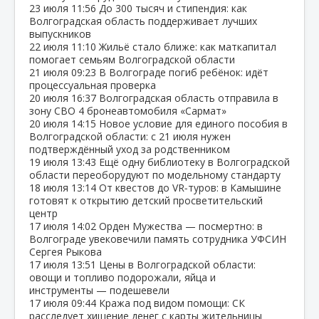
23 июля
11:56
До 300 тысяч и стипендия: как
Волгоградская область поддерживает лучших
выпускников
22 июля
11:10
Жильё стало ближе: как маткапитал
помогает семьям Волгоградской области
21 июля
09:23
В Волгограде погиб ребёнок: идёт
процессуальная проверка
20 июля
16:37
Волгоградская область отправила в
зону СВО 4 бронеавтомобиля «Сармат»
20 июля
14:15
Новое условие для единого пособия в
Волгоградской области: с 21 июля нужен
подтверждённый уход за родственником
19 июля
13:43
Ещё одну библиотеку в Волгоградской
области переоборудуют по модельному стандарту
18 июля
13:14
От квестов до VR‑туров: в Камышине
готовят к открытию детский просветительский
центр
17 июля
14:02
Орден Мужества — посмертно: в
Волгограде увековечили память сотрудника УФСИН
Сергея Рыкова
17 июля
13:51
Цены в Волгоградской области:
овощи и топливо подорожали, яйца и
инструменты — подешевели
17 июля
09:44
Кража под видом помощи: СК
расследует хищение денег с карты жительницы