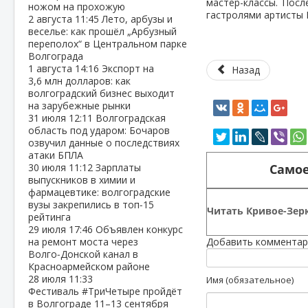
мастер-классы. Посл
ножом на прохожую
гастролями артисты 
2 августа
11:45
Лето, арбузы и
веселье: как прошёл „Арбузный
переполох“ в Центральном парке
Волгограда
1 августа
14:16
Экспорт на
Назад
3,6 млн долларов: как
волгоградский бизнес выходит
на зарубежные рынки
31 июля
12:11
Волгоградская
область под ударом: Бочаров
озвучил данные о последствиях
атаки БПЛА
Самое
30 июля
11:12
Зарплаты
выпускников в химии и
фармацевтике: волгоградские
вузы закрепились в топ‑15
Читать Кривое-Зерк
рейтинга
29 июля
17:46
Объявлен конкурс
на ремонт моста через
Добавить комментар
Волго‑Донской канал в
Красноармейском районе
28 июля
11:33
Имя (обязательное)
Фестиваль #ТриЧетыре пройдёт
в Волгограде 11–13 сентября