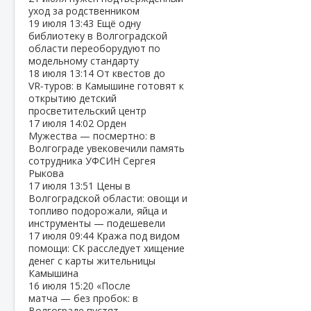
уход за родственником
19 июля
13:43
Ещё одну
библиотеку в Волгоградской
области переоборудуют по
модельному стандарту
18 июля
13:14
От квестов до
VR‑туров: в Камышине готовят к
открытию детский
просветительский центр
17 июля
14:02
Орден
Мужества — посмертно: в
Волгограде увековечили память
сотрудника УФСИН Сергея
Рыкова
17 июля
13:51
Цены в
Волгоградской области: овощи и
топливо подорожали, яйца и
инструменты — подешевели
17 июля
09:44
Кража под видом
помощи: СК расследует хищение
денег с карты жительницы
Камышина
16 июля
15:20
«После
матча — без пробок: в
Волгограде пустят