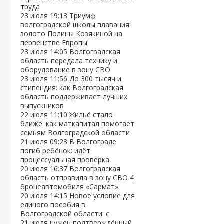
труда
23 июля
19:13
Триумф
волгоградской школы плавания:
золото Полины Козякиной на
первенстве Европы
23 июля
14:05
Волгоградская
область передала технику и
оборудование в зону СВО
23 июля
11:56
До 300 тысяч и
стипендия: как Волгоградская
область поддерживает лучших
выпускников
22 июля
11:10
Жильё стало
ближе: как маткапитал помогает
семьям Волгоградской области
21 июля
09:23
В Волгограде
погиб ребёнок: идёт
процессуальная проверка
20 июля
16:37
Волгоградская
область отправила в зону СВО 4
бронеавтомобиля «Сармат»
20 июля
14:15
Новое условие для
единого пособия в
Волгоградской области: с
21 июля нужен подтверждённый