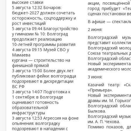
высокие ставки
акции, посвящённой
5 августа
12:32
Бочаров:
город прибудет «Те
бюджет‑2027 должен сочетать
сценах постановки в
осторожность, соцподдержку и
В афише — спектакли 
рост инвестиций
5 августа
09:44
Благоустройство
2 июня:
у гимназии № 10: Волгоград
Волгоградский муз
продолжает реализацию
представит коллекти
10‑летней программы развития
Волгоградский молод
4 августа
09:15
Музей СВО у
Союза театральных д
Мамаева
Волгоградский област
кургана — строительство на
Новый эксперимента
финишной прямой
академического мол
3 августа
15:00
Более двух лет
публиковал фейки: волгоградца
3 июня:
подозревают в дискредитации
Казачий театр: «С
ВС РФ
«Премьера».
3 августа
14:07
Подготовка к
Новый эксперимента
1 сентября: в Волгограде
драмы им. М. Горьког
оценивают готовность
Волгоградский облас
образовательной
Былкова.
инфраструктуры
Волгоградский музык
3 августа
12:53
Агрессия на фоне
им. А. П. Чехова.
опьянения: волгоградку
Помимо показов, дл
подозревают в нападении с