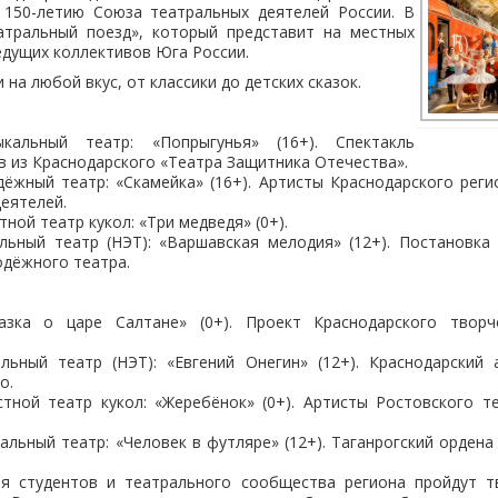
 150-летию Союза театральных деятелей России. В
атральный поезд», который представит на местных
едущих коллективов Юга России.
на любой вкус, от классики до детских сказок.
ыкальный театр: «Попрыгунья» (16+). Спектакль
в из Краснодарского «Театра Защитника Отечества».
ёжный театр: «Скамейка» (16+). Артисты Краснодарского рег
еятелей.
ной театр кукол: «Три медведя» (0+).
льный театр (НЭТ): «Варшавская мелодия» (12+). Постановка 
одёжного театра.
казка о царе Салтане» (0+). Проект Краснодарского творч
льный театр (НЭТ): «Евгений Онегин» (12+). Краснодарский 
о.
тной театр кукол: «Жеребёнок» (0+). Артисты Ростовского те
альный театр: «Человек в футляре» (12+). Таганрогский ордена
я студентов и театрального сообщества региона пройдут т