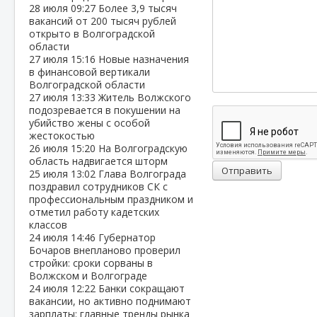
28 июля
09:27
Более 3,9 тысяч
вакансий от 200 тысяч рублей
открыто в Волгоградской
области
27 июля
15:16
Новые назначения
в финансовой вертикали
Волгоградской области
27 июля
13:33
Житель Волжского
подозревается в покушении на
убийство жены с особой
жестокостью
26 июля
15:20
На Волгоградскую
область надвигается шторм
Отправить
25 июля
13:02
Глава Волгограда
поздравил сотрудников СК с
профессиональным праздником и
отметил работу кадетских
классов
24 июля
14:46
Губернатор
Бочаров внепланово проверил
стройки: сроки сорваны в
Волжском и Волгограде
24 июля
12:22
Банки сокращают
вакансии, но активно поднимают
зарплаты: главные тренды рынка