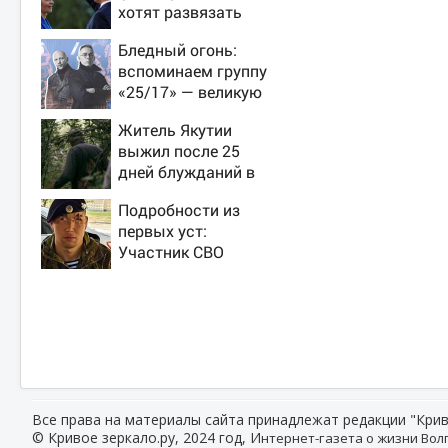
хотят развязать
войну с Россией
Бледный огонь:
вспоминаем группу
«25/17» — великую
и (часто) ужасную
Житель Якутии
выжил после 25
дней блужданий в
тайге
Подробности из
первых уст:
Участник СВО
рассказал, что
спасло его в
схватке с медведем
Все права на материалы сайта принадлежат редакции "Крив
© Кривое зеркало.ру, 2024 год, И
нтернет-газета о жизни Волг