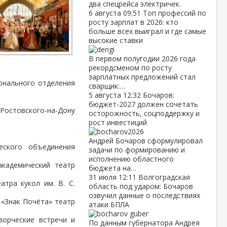
два спецрейса электричек.
6 августа
09:51
Топ профессий по
росту зарплат в 2026: кто
больше всех выиграл и где самые
высокие ставки
В первом полугодии 2026 года
рекордсменом по росту
зарплатных предложений стал
ионального отделения
сварщик:…
5 августа
12:32
Бочаров:
бюджет‑2027 должен сочетать
Ростовского-на-Дону
осторожность, соцподдержку и
рост инвестиций
Андрей Бочаров сформулировал
еского объединения
задачи по формированию и
исполнению областного
академический театр
бюджета на…
31 июля
12:11
Волгоградская
атра кукол им. В. С.
область под ударом: Бочаров
озвучил данные о последствиях
 «Знак Почёта» театр
атаки БПЛА
ворческие встречи и
По данным губернатора Андрея