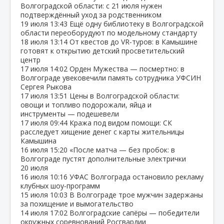
Волгоградской области: с 21 июля нужен
подтверждённый уход за родственником
19 июля
13:43
Ещё одну библиотеку в Волгоградской
области переоборудуют по модельному стандарту
18 июля
13:14
От квестов до VR‑туров: в Камышине
готовят к открытию детский просветительский
центр
17 июля
14:02
Орден Мужества — посмертно: в
Волгограде увековечили память сотрудника УФСИН
Сергея Рыкова
17 июля
13:51
Цены в Волгоградской области:
овощи и топливо подорожали, яйца и
инструменты — подешевели
17 июля
09:44
Кража под видом помощи: СК
расследует хищение денег с карты жительницы
Камышина
16 июля
15:20
«После матча — без пробок: в
Волгограде пустят дополнительные электрички
20 июля
16 июля
10:16
УФАС Волгограда остановило рекламу
клубных шоу‑программ
15 июля
10:03
В Волгограде трое мужчин задержаны
за похищение и вымогательство
14 июля
17:02
Волгоградские сапёры — победители
окружных соревнований Росгвардии