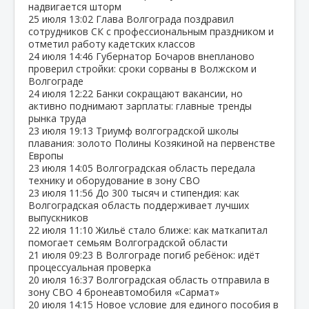
надвигается шторм
25 июля
13:02
Глава Волгограда поздравил
сотрудников СК с профессиональным праздником и
отметил работу кадетских классов
24 июля
14:46
Губернатор Бочаров внепланово
проверил стройки: сроки сорваны в Волжском и
Волгограде
24 июля
12:22
Банки сокращают вакансии, но
активно поднимают зарплаты: главные тренды
рынка труда
23 июля
19:13
Триумф волгоградской школы
плавания: золото Полины Козякиной на первенстве
Европы
23 июля
14:05
Волгоградская область передала
технику и оборудование в зону СВО
23 июля
11:56
До 300 тысяч и стипендия: как
Волгоградская область поддерживает лучших
выпускников
22 июля
11:10
Жильё стало ближе: как маткапитал
помогает семьям Волгоградской области
21 июля
09:23
В Волгограде погиб ребёнок: идёт
процессуальная проверка
20 июля
16:37
Волгоградская область отправила в
зону СВО 4 бронеавтомобиля «Сармат»
20 июля
14:15
Новое условие для единого пособия в