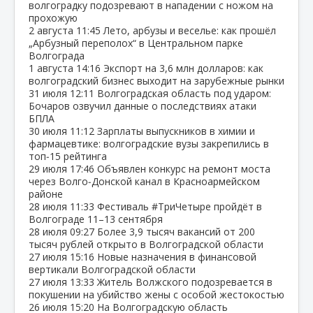
волгоградку подозревают в нападении с ножом на
прохожую
2 августа
11:45
Лето, арбузы и веселье: как прошёл
„Арбузный переполох“ в Центральном парке
Волгограда
1 августа
14:16
Экспорт на 3,6 млн долларов: как
волгоградский бизнес выходит на зарубежные рынки
31 июля
12:11
Волгоградская область под ударом:
Бочаров озвучил данные о последствиях атаки
БПЛА
30 июля
11:12
Зарплаты выпускников в химии и
фармацевтике: волгоградские вузы закрепились в
топ‑15 рейтинга
29 июля
17:46
Объявлен конкурс на ремонт моста
через Волго‑Донской канал в Красноармейском
районе
28 июля
11:33
Фестиваль #ТриЧетыре пройдёт в
Волгограде 11–13 сентября
28 июля
09:27
Более 3,9 тысяч вакансий от 200
тысяч рублей открыто в Волгоградской области
27 июля
15:16
Новые назначения в финансовой
вертикали Волгоградской области
27 июля
13:33
Житель Волжского подозревается в
покушении на убийство жены с особой жестокостью
26 июля
15:20
На Волгоградскую область