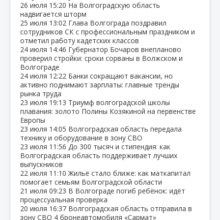
26 июля
15:20
На Волгоградскую область
надвигается шторм
25 июля
13:02
Глава Волгограда поздравил
сотрудников СК с профессиональным праздником и
отметил работу кадетских классов
24 июля
14:46
Губернатор Бочаров внепланово
проверил стройки: сроки сорваны в Волжском и
Волгограде
24 июля
12:22
Банки сокращают вакансии, но
активно поднимают зарплаты: главные тренды
рынка труда
23 июля
19:13
Триумф волгоградской школы
плавания: золото Полины Козякиной на первенстве
Европы
23 июля
14:05
Волгоградская область передала
технику и оборудование в зону СВО
23 июля
11:56
До 300 тысяч и стипендия: как
Волгоградская область поддерживает лучших
выпускников
22 июля
11:10
Жильё стало ближе: как маткапитал
помогает семьям Волгоградской области
21 июля
09:23
В Волгограде погиб ребёнок: идёт
процессуальная проверка
20 июля
16:37
Волгоградская область отправила в
зону СВО 4 бронеавтомобиля «Сармат»