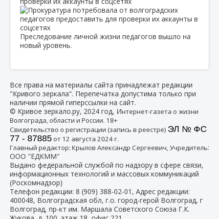
проверки их аккаунты в соцсетях
Преследование личной жизни педагогов вышло на
новый уровень.
Все права на материалы сайта принадлежат редакции
"Кривого зеркала". Перепечатка допустима только при
наличии прямой гиперссылки на сайт.
© Кривое зеркало.ру, 2024 год, И
нтернет-газета о жизни
Волгограда, области и России. 18+
ЭЛ № ФС
Свидетельство о регистрации (запись в реестре)
77 - 87885
от 12 августа 2024 г.
:
Главный редактор: Крылов Александр Сергеевич, Учредитель
ООО "ЕДКММ"
Выдано федеральной службой по надзору в сфере связи,
информационных технологий и массовых коммуникаций
(Роскомнадзор)
Телефон редакции:
8 (909) 388-02-01
, Адрес редакции:
400048, Волгоградская обл, г.о. город-герой Волгоград, г
Волгоград, пр-кт им. Маршала Советского Союза Г.К.
Жукова, д. 100, этаж 18, офис 221