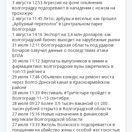
3 августа
12:53
Агрессия на фоне опьянения:
волгоградку подозревают в нападении с ножом на
прохожую
2 августа
11:45
Лето, арбузы и веселье: как прошёл
„Арбузный переполох“ в Центральном парке
Волгограда
1 августа
14:16
Экспорт на 3,6 млн долларов: как
волгоградский бизнес выходит на зарубежные рынки
31 июля
12:11
Волгоградская область под ударом:
Бочаров озвучил данные о последствиях атаки
БПЛА
30 июля
11:12
Зарплаты выпускников в химии и
фармацевтике: волгоградские вузы закрепились в
топ‑15 рейтинга
29 июля
17:46
Объявлен конкурс на ремонт моста
через Волго‑Донской канал в Красноармейском
районе
28 июля
11:33
Фестиваль #ТриЧетыре пройдёт в
Волгограде 11–13 сентября
28 июля
09:27
Более 3,9 тысяч вакансий от 200
тысяч рублей открыто в Волгоградской области
27 июля
15:16
Новые назначения в финансовой
вертикали Волгоградской области
27 июля
13:33
Житель Волжского подозревается в
покушении на убийство жены с особой жестокостью