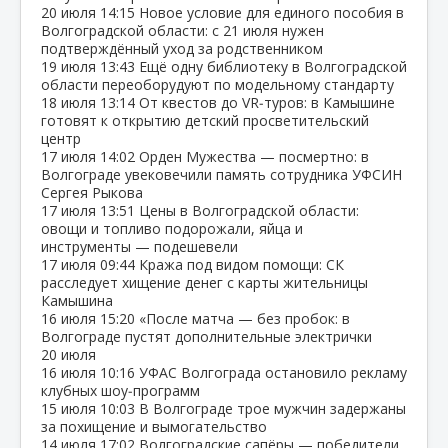
20 июля
14:15
Новое условие для единого пособия в
Волгоградской области: с 21 июля нужен
подтверждённый уход за родственником
19 июля
13:43
Ещё одну библиотеку в Волгоградской
области переоборудуют по модельному стандарту
18 июля
13:14
От квестов до VR‑туров: в Камышине
готовят к открытию детский просветительский
центр
17 июля
14:02
Орден Мужества — посмертно: в
Волгограде увековечили память сотрудника УФСИН
Сергея Рыкова
17 июля
13:51
Цены в Волгоградской области:
овощи и топливо подорожали, яйца и
инструменты — подешевели
17 июля
09:44
Кража под видом помощи: СК
расследует хищение денег с карты жительницы
Камышина
16 июля
15:20
«После матча — без пробок: в
Волгограде пустят дополнительные электрички
20 июля
16 июля
10:16
УФАС Волгограда остановило рекламу
клубных шоу‑программ
15 июля
10:03
В Волгограде трое мужчин задержаны
за похищение и вымогательство
14 июля
17:02
Волгоградские сапёры — победители