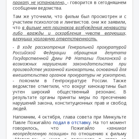
прокат, не установлено,
- говорится в сегодняшнем
сообщении ведомства.
Там же уточнили, что фильм был просмотрен и с
участием психологов и лингвистов. они же заявили,
что
в фильме нет признаков возбуждения ненависти
либо вражды и оскорбления чувств верующих,
влекущих уголовную ответственность.
- В ходе рассмотрения Генеральной прокуратурой
Российской Федерации обращения депутата
Государственной Думы РФ Натальи Поклонской о
возможных нарушениях законодательства при
производстве указанной кинокартины, оснований для
вмешательства органов прокуратуры не усмотрено,
-
пояснили в Генпрокуратуре России. Также
ведомстве отметили, что вокруг кинокартины был
учтен широкий общественный резонанс. В
результате органы приняты меры по пресечению
нарушений закона, конституционных прав и свобод
людей.
Напомним, 4 октября, глава совета при Минкульте
Павле Пожигайло
подал в отставку.
На тот момент
говорилось, что Пожигайло
«занимал
неопределенную позицию»
по отношению к фильму