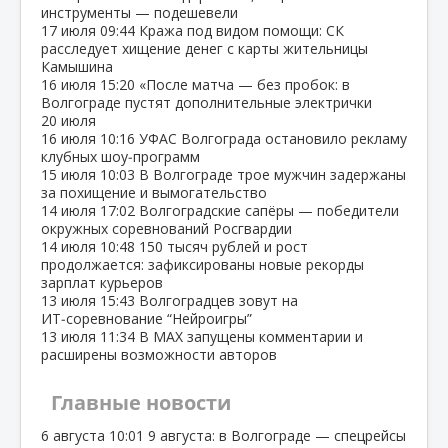
инструменты — подешевели
17 июля
09:44
Кража под видом помощи: СК
расследует хищение денег с карты жительницы
Камышина
16 июля
15:20
«После матча — без пробок: в
Волгограде пустят дополнительные электрички
20 июля
16 июля
10:16
УФАС Волгограда остановило рекламу
клубных шоу‑программ
15 июля
10:03
В Волгограде трое мужчин задержаны
за похищение и вымогательство
14 июля
17:02
Волгоградские сапёры — победители
окружных соревнований Росгвардии
14 июля
10:48
150 тысяч рублей и рост
продолжается: зафиксированы новые рекорды
зарплат курьеров
13 июля
15:43
Волгоградцев зовут на
ИТ‑соревнование “Нейроигры”
13 июля
11:34
В МАХ запущены комментарии и
расширены возможности авторов
Главные новости
6 августа
10:01
9 августа: в Волгограде — спецрейсы