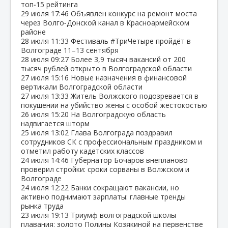
топ‑15 рейтинга
29 июля
17:46
Объявлен конкурс на ремонт моста
через Волго‑Донской канал в Красноармейском
районе
28 июля
11:33
Фестиваль #ТриЧетыре пройдёт в
Волгограде 11–13 сентября
28 июля
09:27
Более 3,9 тысяч вакансий от 200
тысяч рублей открыто в Волгоградской области
27 июля
15:16
Новые назначения в финансовой
вертикали Волгоградской области
27 июля
13:33
Житель Волжского подозревается в
покушении на убийство жены с особой жестокостью
26 июля
15:20
На Волгоградскую область
надвигается шторм
25 июля
13:02
Глава Волгограда поздравил
сотрудников СК с профессиональным праздником и
отметил работу кадетских классов
24 июля
14:46
Губернатор Бочаров внепланово
проверил стройки: сроки сорваны в Волжском и
Волгограде
24 июля
12:22
Банки сокращают вакансии, но
активно поднимают зарплаты: главные тренды
рынка труда
23 июля
19:13
Триумф волгоградской школы
плавания: золото Полины Козякиной на первенстве