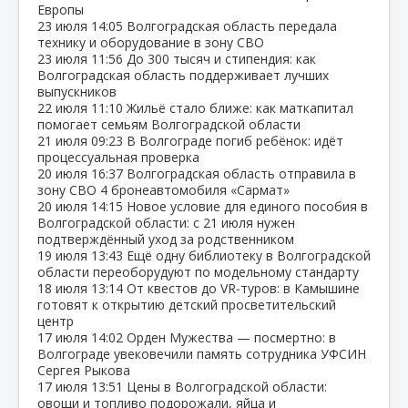
Европы
23 июля
14:05
Волгоградская область передала
технику и оборудование в зону СВО
23 июля
11:56
До 300 тысяч и стипендия: как
Волгоградская область поддерживает лучших
выпускников
22 июля
11:10
Жильё стало ближе: как маткапитал
помогает семьям Волгоградской области
21 июля
09:23
В Волгограде погиб ребёнок: идёт
процессуальная проверка
20 июля
16:37
Волгоградская область отправила в
зону СВО 4 бронеавтомобиля «Сармат»
20 июля
14:15
Новое условие для единого пособия в
Волгоградской области: с 21 июля нужен
подтверждённый уход за родственником
19 июля
13:43
Ещё одну библиотеку в Волгоградской
области переоборудуют по модельному стандарту
18 июля
13:14
От квестов до VR‑туров: в Камышине
готовят к открытию детский просветительский
центр
17 июля
14:02
Орден Мужества — посмертно: в
Волгограде увековечили память сотрудника УФСИН
Сергея Рыкова
17 июля
13:51
Цены в Волгоградской области:
овощи и топливо подорожали, яйца и