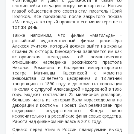
«Матильда» и ушел с должности в связи со
сложившейся ситуации вокруг кинокартины. Новым
главой общественного совета стал писатель Юрий
Поляков. Все произошло после закрытого показа
«Матильды», который прошел в его министерстве в
тот же день.
Также напомним, что фильм «Матильда» -
российский художественный фильм режиссёра
Алексея Учителя, который должен выйти на экраны
страны 26 октября. Кинокартина заявляется им как
историческая мелодрама об романтических
отношениях наследника российского престола
Николая Романова и балерины императорского
театра Матильды Кшесинской с момента
знакомства 22-летнего цесаревича и 18-летней
танцовщицы в 1890 году и до момента коронации
Николая с супругой Александрой Фёдоровной в 1896
году. Бюджет составляет 25 миллионов долларов,
большая часть из которых была израсходована на
декорации и костюмы. Проект был реализован при
поддержке государственного Фонда кино
исключительно на российские финансовые средства.
Работа над фильмом началась в 2010 году.
Однако перед этим в России планируемый выход