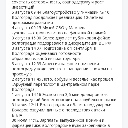
сочетать осторожность, соцподдержку и рост
инвестиций
5 августа
09:44
Благоустройство у гимназии № 10:
Волгоград продолжает реализацию 10‑летней
программы развития
4 августа
09:15
Музей СВО у Мамаева
кургана — строительство на финишной прямой
3 августа
15:00
Более двух лет публиковал фейки:
волгоградца подозревают в дискредитации ВС РФ
3 августа
14:07
Подготовка к 1 сентября: в
Волгограде оценивают готовность
образовательной инфраструктуры
3 августа
12:53
Агрессия на фоне опьянения:
волгоградку подозревают в нападении с ножом на
прохожую
2 августа
11:45
Лето, арбузы и веселье: как прошёл
„Арбузный переполох“ в Центральном парке
Волгограда
1 августа
14:16
Экспорт на 3,6 млн долларов: как
волгоградский бизнес выходит на зарубежные рынки
31 июля
12:11
Волгоградская область под ударом:
Бочаров озвучил данные о последствиях атаки
БПЛА
30 июля
11:12
Зарплаты выпускников в химии и
фармацевтике: волгоградские вузы закрепились в