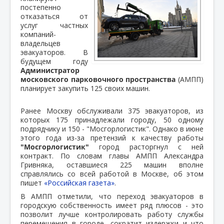
постепенно
отказаться от
услуг частных
компаний-
владельцев
эвакуаторов. В
будущем году
Администратор
московского парковочного пространства
(АМПП)
планирует закупить 125 своих машин.
Ранее Москву обслуживали 375 эвакуаторов, из
которых 175 принадлежали городу, 50 одному
подрядчику и 150 - "Мосгорлогистик". Однако в июне
этого года из-за претензий к качеству работы
"Мосгорлогистик"
город расторгнул с ней
контракт. По словам главы АМПП Александра
Гривняка, оставшиеся 225 машин вполне
справлялись со всей работой в Москве, об этом
пишет
«Российская газета»
.
В АМПП отметили, что переход эвакуаторов в
городскую собственность имеет ряд плюсов - это
позволит лучше контролировать работу службы
перемещения в городе, сократит издержки и что