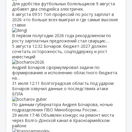
Для удобства футбольных болельщиков 9 августа
добавят два спецрейса электричек.
6 августа
09:51
Топ профессий по росту зарплат в
2026: кто больше всех выиграл и где самые высокие
ставки
В первом полугодии 2026 года рекордсменом по
росту зарплатных предложений стал сварщик:…
5 августа
12:32
Бочаров: бюджет‑2027 должен
сочетать осторожность, соцподдержку и рост
инвестиций
Андрей Бочаров сформулировал задачи по
формированию и исполнению областного бюджета
на…
31 июля
12:11
Волгоградская область под ударом:
Бочаров озвучил данные о последствиях атаки
БПЛА
По данным губернатора Андрея Бочарова, ночью
подразделения ПВО Минобороны России…
29 июля
17:46
Объявлен конкурс на ремонт моста
через Волго‑Донской канал в Красноармейском
районе