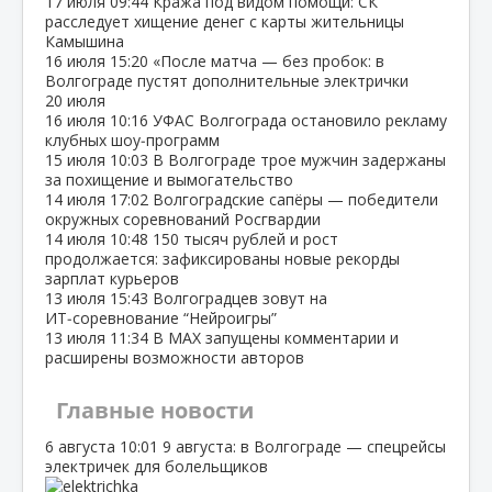
17 июля
09:44
Кража под видом помощи: СК
расследует хищение денег с карты жительницы
Камышина
16 июля
15:20
«После матча — без пробок: в
Волгограде пустят дополнительные электрички
20 июля
16 июля
10:16
УФАС Волгограда остановило рекламу
клубных шоу‑программ
15 июля
10:03
В Волгограде трое мужчин задержаны
за похищение и вымогательство
14 июля
17:02
Волгоградские сапёры — победители
окружных соревнований Росгвардии
14 июля
10:48
150 тысяч рублей и рост
продолжается: зафиксированы новые рекорды
зарплат курьеров
13 июля
15:43
Волгоградцев зовут на
ИТ‑соревнование “Нейроигры”
13 июля
11:34
В МАХ запущены комментарии и
расширены возможности авторов
Главные новости
6 августа
10:01
9 августа: в Волгограде — спецрейсы
электричек для болельщиков