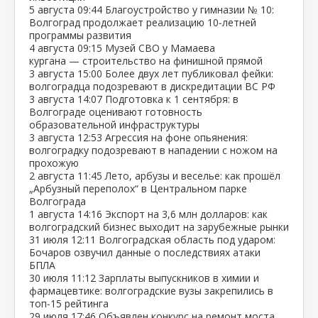
5 августа
09:44
Благоустройство у гимназии № 10:
Волгоград продолжает реализацию 10‑летней
программы развития
4 августа
09:15
Музей СВО у Мамаева
кургана — строительство на финишной прямой
3 августа
15:00
Более двух лет публиковал фейки:
волгоградца подозревают в дискредитации ВС РФ
3 августа
14:07
Подготовка к 1 сентября: в
Волгограде оценивают готовность
образовательной инфраструктуры
3 августа
12:53
Агрессия на фоне опьянения:
волгоградку подозревают в нападении с ножом на
прохожую
2 августа
11:45
Лето, арбузы и веселье: как прошёл
„Арбузный переполох“ в Центральном парке
Волгограда
1 августа
14:16
Экспорт на 3,6 млн долларов: как
волгоградский бизнес выходит на зарубежные рынки
31 июля
12:11
Волгоградская область под ударом:
Бочаров озвучил данные о последствиях атаки
БПЛА
30 июля
11:12
Зарплаты выпускников в химии и
фармацевтике: волгоградские вузы закрепились в
топ‑15 рейтинга
29 июля
17:46
Объявлен конкурс на ремонт моста