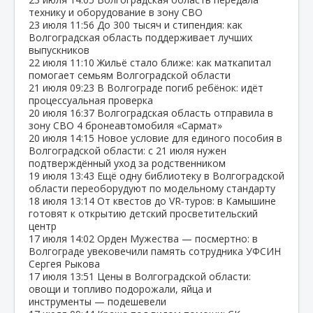
технику и оборудование в зону СВО
23 июля
11:56
До 300 тысяч и стипендия: как
Волгоградская область поддерживает лучших
выпускников
22 июля
11:10
Жильё стало ближе: как маткапитал
помогает семьям Волгоградской области
21 июля
09:23
В Волгограде погиб ребёнок: идёт
процессуальная проверка
20 июля
16:37
Волгоградская область отправила в
зону СВО 4 бронеавтомобиля «Сармат»
20 июля
14:15
Новое условие для единого пособия в
Волгоградской области: с 21 июля нужен
подтверждённый уход за родственником
19 июля
13:43
Ещё одну библиотеку в Волгоградской
области переоборудуют по модельному стандарту
18 июля
13:14
От квестов до VR‑туров: в Камышине
готовят к открытию детский просветительский
центр
17 июля
14:02
Орден Мужества — посмертно: в
Волгограде увековечили память сотрудника УФСИН
Сергея Рыкова
17 июля
13:51
Цены в Волгоградской области:
овощи и топливо подорожали, яйца и
инструменты — подешевели