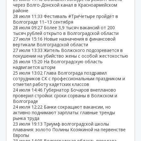
через Волго‑Донской канал в Красноармейском
районе
28 июля
11:33
Фестиваль #ТриЧетыре пройдёт в
Волгограде 11–13 сентября
28 июля
09:27
Более 3,9 тысяч вакансий от 200
тысяч рублей открыто в Волгоградской области
27 июля
15:16
Новые назначения в финансовой
вертикали Волгоградской области
27 июля
13:33
Житель Волжского подозревается в
покушении на убийство жены с особой жестокостью
26 июля
15:20
На Волгоградскую область
надвигается шторм
25 июля
13:02
Глава Волгограда поздравил
сотрудников СК с профессиональным праздником и
отметил работу кадетских классов
24 июля
14:46
Губернатор Бочаров внепланово
проверил стройки: сроки сорваны в Волжском и
Волгограде
24 июля
12:22
Банки сокращают вакансии, но
активно поднимают зарплаты: главные тренды
рынка труда
23 июля
19:13
Триумф волгоградской школы
плавания: золото Полины Козякиной на первенстве
Европы
23 июля
14:05
Волгоградская область передала