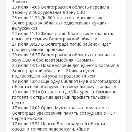
Европы
23 июля
14:05
Волгоградская область передала
технику и оборудование в зону СВО
23 июля
11:56
До 300 тысяч и стипендия: как
Волгоградская область поддерживает лучших
выпускников
22 июля
11:10
Жильё стало ближе: как маткапитал
помогает семьям Волгоградской области
21 июля
09:23
В Волгограде погиб ребёнок: идёт
процессуальная проверка
20 июля
16:37
Волгоградская область отправила в
зону СВО 4 бронеавтомобиля «Сармат»
20 июля
14:15
Новое условие для единого пособия в
Волгоградской области: с 21 июля нужен
подтверждённый уход за родственником
19 июля
13:43
Ещё одну библиотеку в Волгоградской
области переоборудуют по модельному стандарту
18 июля
13:14
От квестов до VR‑туров: в Камышине
готовят к открытию детский просветительский
центр
17 июля
14:02
Орден Мужества — посмертно: в
Волгограде увековечили память сотрудника УФСИН
Сергея Рыкова
17 июля
13:51
Цены в Волгоградской области:
овощи и топливо подорожали, яйца и