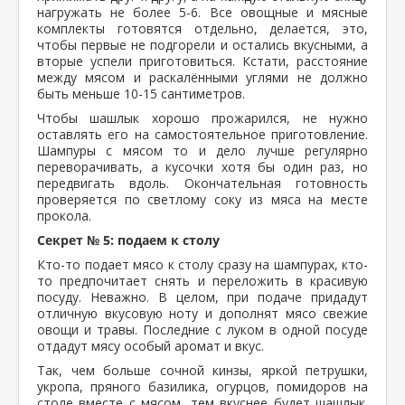
нагружать не более 5-6. Все овощные и мясные
комплекты готовятся отдельно, делается, это,
чтобы первые не подгорели и остались вкусными, а
вторые успели приготовиться. Кстати, расстояние
между мясом и раскалёнными углями не должно
быть меньше 10-15 сантиметров.
Чтобы шашлык хорошо прожарился, не нужно
оставлять его на самостоятельное приготовление.
Шампуры с мясом то и дело лучше регулярно
переворачивать, а кусочки хотя бы один раз, но
передвигать вдоль. Окончательная готовность
проверяется по светлому соку из мяса на месте
прокола.
Секрет № 5: подаем к столу
Кто-то подает мясо к столу сразу на шампурах, кто-
то предпочитает снять и переложить в красивую
посуду. Неважно. В целом, при подаче придадут
отличную вкусовую ноту и дополнят мясо свежие
овощи и травы. Последние с луком в одной посуде
отдадут мясу особый аромат и вкус.
Так, чем больше сочной кинзы, яркой петрушки,
укропа, пряного базилика, огурцов, помидоров на
столе вместе с мясом, тем вкуснее будет шашлык.