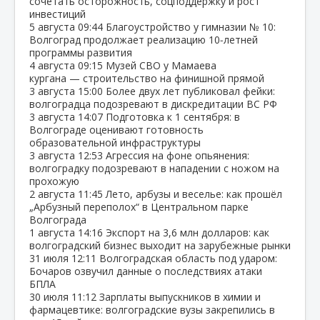
сочетать осторожность, соцподдержку и рост
инвестиций
5 августа
09:44
Благоустройство у гимназии № 10:
Волгоград продолжает реализацию 10‑летней
программы развития
4 августа
09:15
Музей СВО у Мамаева
кургана — строительство на финишной прямой
3 августа
15:00
Более двух лет публиковал фейки:
волгоградца подозревают в дискредитации ВС РФ
3 августа
14:07
Подготовка к 1 сентября: в
Волгограде оценивают готовность
образовательной инфраструктуры
3 августа
12:53
Агрессия на фоне опьянения:
волгоградку подозревают в нападении с ножом на
прохожую
2 августа
11:45
Лето, арбузы и веселье: как прошёл
„Арбузный переполох“ в Центральном парке
Волгограда
1 августа
14:16
Экспорт на 3,6 млн долларов: как
волгоградский бизнес выходит на зарубежные рынки
31 июля
12:11
Волгоградская область под ударом:
Бочаров озвучил данные о последствиях атаки
БПЛА
30 июля
11:12
Зарплаты выпускников в химии и
фармацевтике: волгоградские вузы закрепились в