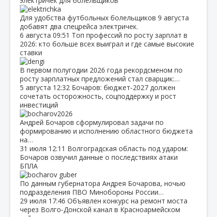
электричек для болельщиков
Для удобства футбольных болельщиков 9 августа
добавят два спецрейса электричек.
6 августа
09:51
Топ профессий по росту зарплат в
2026: кто больше всех выиграл и где самые высокие
ставки
В первом полугодии 2026 года рекордсменом по
росту зарплатных предложений стал сварщик:…
5 августа
12:32
Бочаров: бюджет‑2027 должен
сочетать осторожность, соцподдержку и рост
инвестиций
Андрей Бочаров сформулировал задачи по
формированию и исполнению областного бюджета
на…
31 июля
12:11
Волгоградская область под ударом:
Бочаров озвучил данные о последствиях атаки
БПЛА
По данным губернатора Андрея Бочарова, ночью
подразделения ПВО Минобороны России…
29 июля
17:46
Объявлен конкурс на ремонт моста
через Волго‑Донской канал в Красноармейском