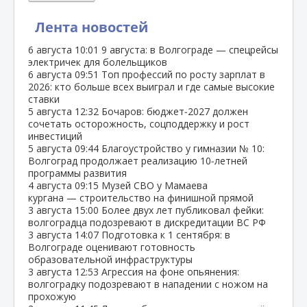
Лента новостей
6 августа
10:01
9 августа: в Волгограде — спецрейсы
электричек для болельщиков
6 августа
09:51
Топ профессий по росту зарплат в
2026: кто больше всех выиграл и где самые высокие
ставки
5 августа
12:32
Бочаров: бюджет‑2027 должен
сочетать осторожность, соцподдержку и рост
инвестиций
5 августа
09:44
Благоустройство у гимназии № 10:
Волгоград продолжает реализацию 10‑летней
программы развития
4 августа
09:15
Музей СВО у Мамаева
кургана — строительство на финишной прямой
3 августа
15:00
Более двух лет публиковал фейки:
волгоградца подозревают в дискредитации ВС РФ
3 августа
14:07
Подготовка к 1 сентября: в
Волгограде оценивают готовность
образовательной инфраструктуры
3 августа
12:53
Агрессия на фоне опьянения:
волгоградку подозревают в нападении с ножом на
прохожую