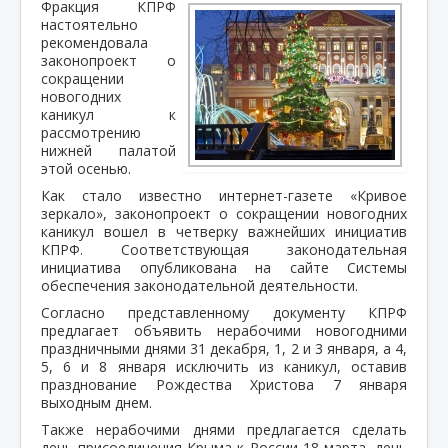
Фракция КПРФ
настоятельно
рекомендовала
законопроект о
сокращении
новогодних
каникул к
рассмотрению
нижней палатой
этой осенью.
Как стало известно интернет-газете «Кривое
зеркало», законопроект о сокращении новогодних
каникул вошел в четверку важнейших инициатив
КПРФ. Соответствующая законодательная
инициатива опубликована на сайте Системы
обеспечения законодательной деятельности.
Согласно представленному документу КПРФ
предлагает объявить нерабочими новогодними
праздничными днями 31 декабря, 1, 2 и 3 января, а 4,
5, 6 и 8 января исключить из каникул, оставив
празднование Рождества Христова 7 января
выходным днем.
Также нерабочими днями предлагается сделать
день присоединения Крыма к России 18 марта, день