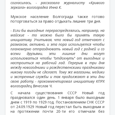
согласилась, - рассказала журналисту «Кривого
зеркала» волгоградка Инна К.
Мужское население Волгограда также готово
поторговаться за право отдыхать лишние три дня.
- Если бы выходные перераспределялись, например, на
майские - то можно было бы принять такую
инициативу. Учитывая, что новый год отмечают с
размахом, активно, и эта пора используется чтобы
планомерно отпраздновать новый год с родней и со
всеми друзьями, эти лишние дни могут
использоваться чтобы "отдохнуть" от выходных и
настроиться на рабочий лад. Перерыв в три дня
между новогодними и рождественскими праздниками
никому погоды не сделает. Тому же магазины, медики
и экстренные службы и так продолжают в эти дни
свою работу, - прокомментировал инициативу КПРХ
волгоградец Вячеслав Ч.
С начала существования СССР Новый год
праздновался один день. 1 января было выходным
днем с 1919 по 1929 год. Постановлением СНК СССР
от 24.09.1929 Новый год перестал быть выходным и
на протяжении почти 20-ти его отмечали без