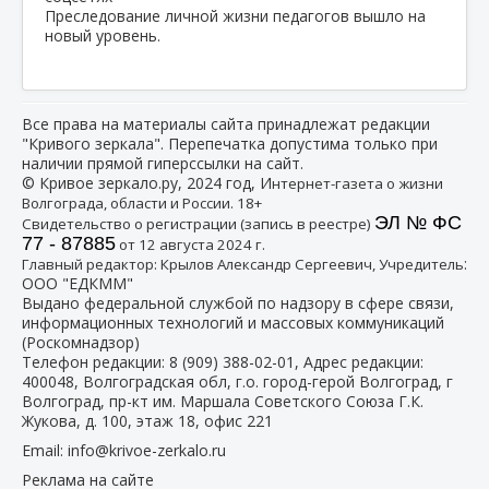
Преследование личной жизни педагогов вышло на
новый уровень.
Все права на материалы сайта принадлежат редакции
"Кривого зеркала". Перепечатка допустима только при
наличии прямой гиперссылки на сайт.
© Кривое зеркало.ру, 2024 год, И
нтернет-газета о жизни
Волгограда, области и России. 18+
ЭЛ № ФС
Свидетельство о регистрации (запись в реестре)
77 - 87885
от 12 августа 2024 г.
:
Главный редактор: Крылов Александр Сергеевич, Учредитель
ООО "ЕДКММ"
Выдано федеральной службой по надзору в сфере связи,
информационных технологий и массовых коммуникаций
(Роскомнадзор)
Телефон редакции:
8 (909) 388-02-01
, Адрес редакции:
400048, Волгоградская обл, г.о. город-герой Волгоград, г
Волгоград, пр-кт им. Маршала Советского Союза Г.К.
Жукова, д. 100, этаж 18, офис 221
Email:
info@krivoe-zerkalo.ru
Реклама на сайте