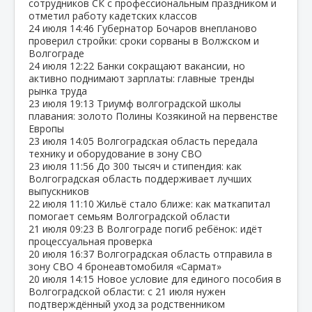
сотрудников СК с профессиональным праздником и
отметил работу кадетских классов
24 июля
14:46
Губернатор Бочаров внепланово
проверил стройки: сроки сорваны в Волжском и
Волгограде
24 июля
12:22
Банки сокращают вакансии, но
активно поднимают зарплаты: главные тренды
рынка труда
23 июля
19:13
Триумф волгоградской школы
плавания: золото Полины Козякиной на первенстве
Европы
23 июля
14:05
Волгоградская область передала
технику и оборудование в зону СВО
23 июля
11:56
До 300 тысяч и стипендия: как
Волгоградская область поддерживает лучших
выпускников
22 июля
11:10
Жильё стало ближе: как маткапитал
помогает семьям Волгоградской области
21 июля
09:23
В Волгограде погиб ребёнок: идёт
процессуальная проверка
20 июля
16:37
Волгоградская область отправила в
зону СВО 4 бронеавтомобиля «Сармат»
20 июля
14:15
Новое условие для единого пособия в
Волгоградской области: с 21 июля нужен
подтверждённый уход за родственником