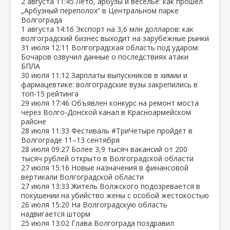
2 августа
11:45
Лето, арбузы и веселье: как прошёл
„Арбузный переполох“ в Центральном парке
Волгограда
1 августа
14:16
Экспорт на 3,6 млн долларов: как
волгоградский бизнес выходит на зарубежные рынки
31 июля
12:11
Волгоградская область под ударом:
Бочаров озвучил данные о последствиях атаки
БПЛА
30 июля
11:12
Зарплаты выпускников в химии и
фармацевтике: волгоградские вузы закрепились в
топ‑15 рейтинга
29 июля
17:46
Объявлен конкурс на ремонт моста
через Волго‑Донской канал в Красноармейском
районе
28 июля
11:33
Фестиваль #ТриЧетыре пройдёт в
Волгограде 11–13 сентября
28 июля
09:27
Более 3,9 тысяч вакансий от 200
тысяч рублей открыто в Волгоградской области
27 июля
15:16
Новые назначения в финансовой
вертикали Волгоградской области
27 июля
13:33
Житель Волжского подозревается в
покушении на убийство жены с особой жестокостью
26 июля
15:20
На Волгоградскую область
надвигается шторм
25 июля
13:02
Глава Волгограда поздравил