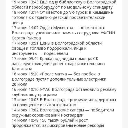
19 июля
13:43
Ещё одну библиотеку в Волгоградской
области переоборудуют по модельному стандарту
18 июля
13:14
От квестов до VR‑туров: в Камышине
готовят к открытию детский просветительский
центр
17 июля
14:02
Орден Мужества — посмертно: в
Волгограде увековечили память сотрудника УФСИН
Сергея Рыкова
17 июля
13:51
Цены в Волгоградской области:
овощи и топливо подорожали, яйца и
инструменты — подешевели
17 июля
09:44
Кража под видом помощи: СК
расследует хищение денег с карты жительницы
Камышина
16 июля
15:20
«После матча — без пробок: в
Волгограде пустят дополнительные электрички
20 июля
16 июля
10:16
УФАС Волгограда остановило рекламу
клубных шоу‑программ
15 июля
10:03
В Волгограде трое мужчин задержаны
за похищение и вымогательство
14 июля
17:02
Волгоградские сапёры — победители
окружных соревнований Росгвардии
14 июля
10:48
150 тысяч рублей и рост
продолжается: зафиксированы новые рекорды