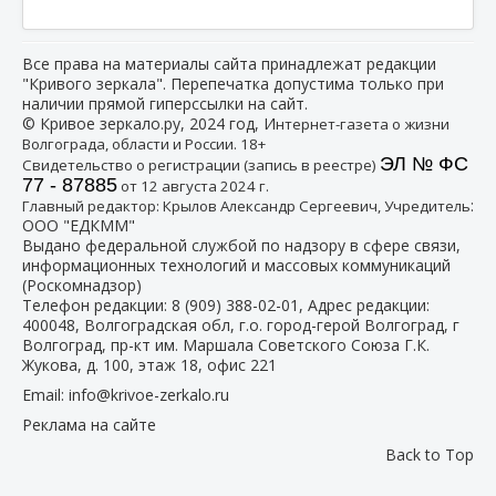
Все права на материалы сайта принадлежат редакции
"Кривого зеркала". Перепечатка допустима только при
наличии прямой гиперссылки на сайт.
© Кривое зеркало.ру, 2024 год, И
нтернет-газета о жизни
Волгограда, области и России. 18+
ЭЛ № ФС
Свидетельство о регистрации (запись в реестре)
77 - 87885
от 12 августа 2024 г.
:
Главный редактор: Крылов Александр Сергеевич, Учредитель
ООО "ЕДКММ"
Выдано федеральной службой по надзору в сфере связи,
информационных технологий и массовых коммуникаций
(Роскомнадзор)
Телефон редакции:
8 (909) 388-02-01
, Адрес редакции:
400048, Волгоградская обл, г.о. город-герой Волгоград, г
Волгоград, пр-кт им. Маршала Советского Союза Г.К.
Жукова, д. 100, этаж 18, офис 221
Email:
info@krivoe-zerkalo.ru
Реклама на сайте
Back to Top