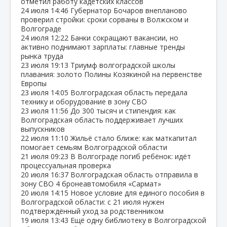
отметил работу кадетских классов
24 июля
14:46
Губернатор Бочаров внепланово
проверил стройки: сроки сорваны в Волжском и
Волгограде
24 июля
12:22
Банки сокращают вакансии, но
активно поднимают зарплаты: главные тренды
рынка труда
23 июля
19:13
Триумф волгоградской школы
плавания: золото Полины Козякиной на первенстве
Европы
23 июля
14:05
Волгоградская область передала
технику и оборудование в зону СВО
23 июля
11:56
До 300 тысяч и стипендия: как
Волгоградская область поддерживает лучших
выпускников
22 июля
11:10
Жильё стало ближе: как маткапитал
помогает семьям Волгоградской области
21 июля
09:23
В Волгограде погиб ребёнок: идёт
процессуальная проверка
20 июля
16:37
Волгоградская область отправила в
зону СВО 4 бронеавтомобиля «Сармат»
20 июля
14:15
Новое условие для единого пособия в
Волгоградской области: с 21 июля нужен
подтверждённый уход за родственником
19 июля
13:43
Ещё одну библиотеку в Волгоградской