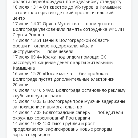
области переоборудуют по модельному стандарту
18 июля
13:14
От квестов до VR‑туров: в Камышине
готовят к открытию детский просветительский
центр
17 июля
14:02
Орден Мужества — посмертно: в
Волгограде увековечили память сотрудника УФСИН
Сергея Рыкова
17 июля
13:51
Цены в Волгоградской области:
овощи и топливо подорожали, яйца и
инструменты — подешевели
17 июля
09:44
Кража под видом помощи: СК
расследует хищение денег с карты жительницы
Камышина
16 июля
15:20
«После матча — без пробок: в
Волгограде пустят дополнительные электрички
20 июля
16 июля
10:16
УФАС Волгограда остановило рекламу
клубных шоу‑программ
15 июля
10:03
В Волгограде трое мужчин задержаны
за похищение и вымогательство
14 июля
17:02
Волгоградские сапёры — победители
окружных соревнований Росгвардии
14 июля
10:48
150 тысяч рублей и рост
продолжается: зафиксированы новые рекорды
зарплат курьеров