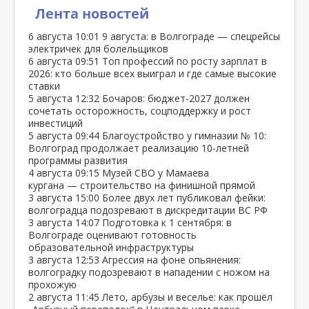
Лента новостей
6 августа
10:01
9 августа: в Волгограде — спецрейсы
электричек для болельщиков
6 августа
09:51
Топ профессий по росту зарплат в
2026: кто больше всех выиграл и где самые высокие
ставки
5 августа
12:32
Бочаров: бюджет‑2027 должен
сочетать осторожность, соцподдержку и рост
инвестиций
5 августа
09:44
Благоустройство у гимназии № 10:
Волгоград продолжает реализацию 10‑летней
программы развития
4 августа
09:15
Музей СВО у Мамаева
кургана — строительство на финишной прямой
3 августа
15:00
Более двух лет публиковал фейки:
волгоградца подозревают в дискредитации ВС РФ
3 августа
14:07
Подготовка к 1 сентября: в
Волгограде оценивают готовность
образовательной инфраструктуры
3 августа
12:53
Агрессия на фоне опьянения:
волгоградку подозревают в нападении с ножом на
прохожую
2 августа
11:45
Лето, арбузы и веселье: как прошёл