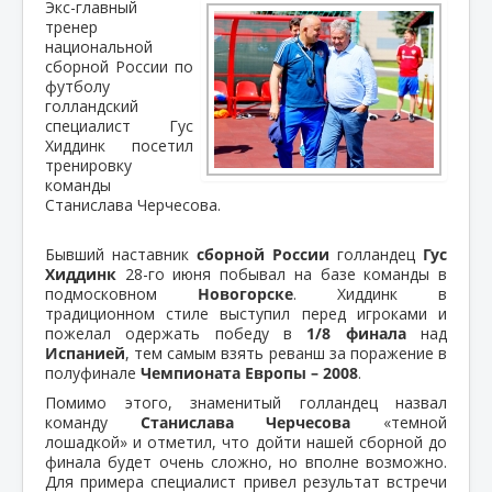
Экс-главный
тренер
национальной
сборной России по
футболу
голландский
специалист Гус
Хиддинк посетил
тренировку
команды
Станислава Черчесова.
Бывший наставник
сборной России
голландец
Гус
Хиддинк
28-го июня побывал на базе команды в
подмосковном
Новогорске
. Хиддинк в
традиционном стиле выступил перед игроками и
пожелал одержать победу в
1/8 финала
над
Испанией
, тем самым взять реванш за поражение в
полуфинале
Чемпионата Европы – 2008
.
Помимо этого, знаменитый голландец назвал
команду
Станислава Черчесова
«темной
лошадкой» и отметил, что дойти нашей сборной до
финала будет очень сложно, но вполне возможно.
Для примера специалист привел результат встречи