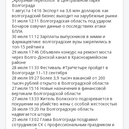
„Арбузный переполох“ в Центральном парке
Волгограда
1 августа
14:16
Экспорт на 3,6 млн долларов: как
волгоградский бизнес выходит на зарубежные рынки
31 июля
12:11
Волгоградская область под ударом:
Бочаров озвучил данные о последствиях атаки
БПЛА
30 июля
11:12
Зарплаты выпускников в химии и
фармацевтике: волгоградские вузы закрепились в
топ‑15 рейтинга
29 июля
17:46
Объявлен конкурс на ремонт моста
через Волго‑Донской канал в Красноармейском
районе
28 июля
11:33
Фестиваль #ТриЧетыре пройдёт в
Волгограде 11–13 сентября
28 июля
09:27
Более 3,9 тысяч вакансий от 200
тысяч рублей открыто в Волгоградской области
27 июля
15:16
Новые назначения в финансовой
вертикали Волгоградской области
27 июля
13:33
Житель Волжского подозревается в
покушении на убийство жены с особой жестокостью
26 июля
15:20
На Волгоградскую область
надвигается шторм
25 июля
13:02
Глава Волгограда поздравил
сотрудников СК с профессиональным праздником и