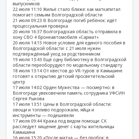
выпускников
22 июля
11:10
Жильё стало ближе: как маткапитал
помогает семьям Волгоградской области
21 июля
09:23
В Волгограде погиб ребёнок: идёт
процессуальная проверка
20 июля
16:37
Волгоградская область отправила в
зону СВО 4 бронеавтомобиля «Сармат»
20 июля
14:15
Новое условие для единого пособия в
Волгоградской области: с 21 июля нужен
подтверждённый уход за родственником
19 июля
13:43
Ещё одну библиотеку в Волгоградской
области переоборудуют по модельному стандарту
18 июля
13:14
От квестов до VR‑туров: в Камышине
готовят к открытию детский просветительский
центр
17 июля
14:02
Орден Мужества — посмертно: в
Волгограде увековечили память сотрудника УФСИН
Сергея Рыкова
17 июля
13:51
Цены в Волгоградской области:
овощи и топливо подорожали, яйца и
инструменты — подешевели
17 июля
09:44
Кража под видом помощи: СК
расследует хищение денег с карты жительницы
Камышина
16 июля
15:20
«После матча — без пробок: в