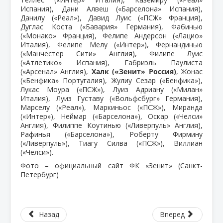
Испания), Дани Алвеш («Барселона» Испания),
Данилу («Реал»), Давид Луис («ПСЖ» Франция),
Дуглас Коста («Бавария» Германия), Фабинью
(«Монако» Франция), Фелипе Андерсон («Лацио»
Италия), Фелипе Мелу («Интер»), Фернандинью
(«Манчестер Сити» Англия), Филипе Луис
(«Атлетико» Испания), Габриэль Паулиста
(«Арсенал» Англия),
Халк («Зенит» Россия)
, Жонас
(«Бенфика» Португалия), Жулиу Сезар («Бенфика»),
Лукас Моура («ПСЖ»), Луиз Адриану («Милан»
Италия), Луиз Густаву («Вольфсбург» Германия),
Марселу («Реал»), Маркиньос («ПСЖ»), Миранда
(«Интер»), Неймар («Барселона»), Оскар («Челси»
Англия), Филиппе Коутинью («Ливерпуль» Англия),
Рафинья («Барселона»), Роберту Фирмину
(«Ливерпуль»), Тиагу Силва («ПСЖ»), Виллиан
(«Челси»).
Фото – официальный сайт ФК «Зенит» (Санкт-
Петербург)
Назад
Вперед