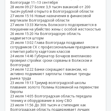
Волгограде 11–13 сентября
28 июля
09:27
Более 3,9 тысяч вакансий от 200
тысяч рублей открыто в Волгоградской области
27 июля
15:16
Новые назначения в финансовой
вертикали Волгоградской области
27 июля
13:33
Житель Волжского подозревается в
покушении на убийство жены с особой жестокостью
26 июля
15:20
На Волгоградскую область
надвигается шторм
25 июля
13:02
Глава Волгограда поздравил
сотрудников СК с профессиональным праздником и
отметил работу кадетских классов
24 июля
14:46
Губернатор Бочаров внепланово
проверил стройки: сроки сорваны в Волжском и
Волгограде
24 июля
12:22
Банки сокращают вакансии, но
активно поднимают зарплаты: главные тренды
рынка труда
23 июля
19:13
Триумф волгоградской школы
плавания: золото Полины Козякиной на первенстве
Европы
23 июля
14:05
Волгоградская область передала
технику и оборудование в зону СВО
23 июля
11:56
До 300 тысяч и стипендия: как
Волгоградская область поддерживает лучших