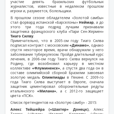
участие девять бразильских футбольных
журналистов, известные в недалеком прошлом
игроки и, разумеется, болельщики.
В прошлом сезоне обладателем «Золотой самбы»
стал форвард испанской «Барселоны»
Неймар
, а до
этого три года подряд лучшим признавали
защитника французского клуба «Пари Сен-Жермен»
Тиаго Силву
.
Примечательно, что в 2005-ом году Тиаго Силва
подписал контракт с московским
«Динамо»
, однако
спустя некоторое время, врачи обнаружили у него
заболевание туберкулезом. Пройдя длительный курс
лечения, в 2006-ом году Тиаго Силва вернулся на
Родину, где возобновил карьеру в местном
коллективе
«Флуминенсе»
, а спустя два года он в
составе олимпийской сборной Бразилии завоевал
золотую медаль
Олимпиады
в Пекине. С 2009-го
года Тиаго Силва выступает в Европе, сначала
защитник цементировал оборонительные редуты
итальянского
«Милана»
, а с 2012-го защищает
цвета «ПСЖ».
Список претендентов на «Золотую самбу» - 2015:
Алекс Тейшейра («Шахтер» Донецк)
, Алекс
Теллес («Интер» Италия), Каземиру («Реал»