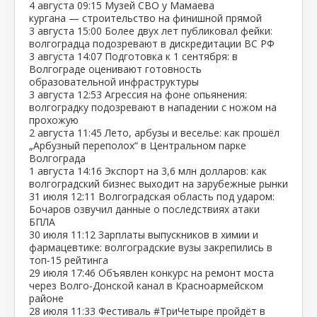
4 августа
09:15
Музей СВО у Мамаева
кургана — строительство на финишной прямой
3 августа
15:00
Более двух лет публиковал фейки:
волгоградца подозревают в дискредитации ВС РФ
3 августа
14:07
Подготовка к 1 сентября: в
Волгограде оценивают готовность
образовательной инфраструктуры
3 августа
12:53
Агрессия на фоне опьянения:
волгоградку подозревают в нападении с ножом на
прохожую
2 августа
11:45
Лето, арбузы и веселье: как прошёл
„Арбузный переполох“ в Центральном парке
Волгограда
1 августа
14:16
Экспорт на 3,6 млн долларов: как
волгоградский бизнес выходит на зарубежные рынки
31 июля
12:11
Волгоградская область под ударом:
Бочаров озвучил данные о последствиях атаки
БПЛА
30 июля
11:12
Зарплаты выпускников в химии и
фармацевтике: волгоградские вузы закрепились в
топ‑15 рейтинга
29 июля
17:46
Объявлен конкурс на ремонт моста
через Волго‑Донской канал в Красноармейском
районе
28 июля
11:33
Фестиваль #ТриЧетыре пройдёт в