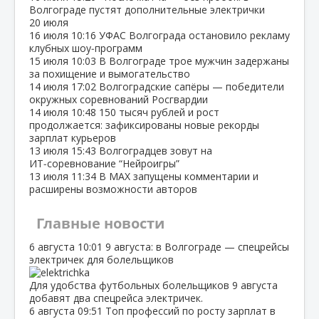
Волгограде пустят дополнительные электрички
20 июля
16 июля
10:16
УФАС Волгограда остановило рекламу
клубных шоу‑программ
15 июля
10:03
В Волгограде трое мужчин задержаны
за похищение и вымогательство
14 июля
17:02
Волгоградские сапёры — победители
окружных соревнований Росгвардии
14 июля
10:48
150 тысяч рублей и рост
продолжается: зафиксированы новые рекорды
зарплат курьеров
13 июля
15:43
Волгоградцев зовут на
ИТ‑соревнование “Нейроигры”
13 июля
11:34
В МАХ запущены комментарии и
расширены возможности авторов
Главные новости
6 августа
10:01
9 августа: в Волгограде — спецрейсы
электричек для болельщиков
Для удобства футбольных болельщиков 9 августа
добавят два спецрейса электричек.
6 августа
09:51
Топ профессий по росту зарплат в