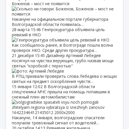
Боженов – мост не появится
Накануне на официальном портале губернатора
Волгоградской области появилась…
28 марта
15:46
Генпрокуратура объявила цель
ревизий в НКО
Как сообщалось ранее, в Волгограде пошла волна
проверок НКО. Среди других прокуратура…
21 декабря
15:45
Дизайнер Артемий Лебедев
посягнул на чувства верующих, грубо назвав мощи
святых "коробкой с перхотью"
В РПЦ призвали проверить слова Лебедева о мощах
святых на предмет оскорбления чувств…
15 января
12:02
В Волгоградской области
спецтехника МЧС пришла на помощь попавшим в
снежный плен автомобилистам
Накануне, 14 января, волгоградские спасатели
получили тревожный сигнал от водителей…
20 октября
14:13
Ревнивая жительница