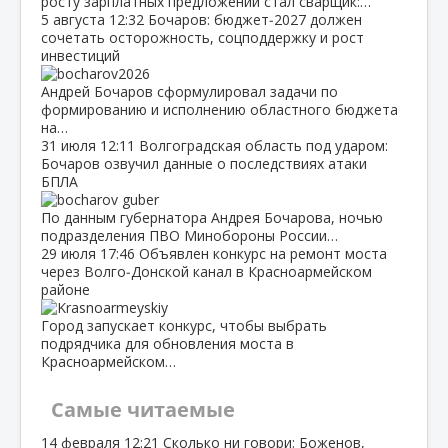
росту зарплатных предложений стал сварщик:…
5 августа
12:32
Бочаров: бюджет‑2027 должен
сочетать осторожность, соцподдержку и рост
инвестиций
Андрей Бочаров сформулировал задачи по
формированию и исполнению областного бюджета
на…
31 июля
12:11
Волгоградская область под ударом:
Бочаров озвучил данные о последствиях атаки
БПЛА
По данным губернатора Андрея Бочарова, ночью
подразделения ПВО Минобороны России…
29 июля
17:46
Объявлен конкурс на ремонт моста
через Волго‑Донской канал в Красноармейском
районе
Город запускает конкурс, чтобы выбрать
подрядчика для обновления моста в
Красноармейском…
Самые читаемые
14 февраля
12:21
Сколько ни говори: Боженов,