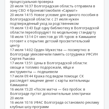
процессуальная проверка
20 июля
16:37
Волгоградская область отправила в
зону СВО 4 бронеавтомобиля «Сармат»
20 июля
14:15
Новое условие для единого пособия в
Волгоградской области: с 21 июля нужен
подтверждённый уход за родственником
19 июля
13:43
Ещё одну библиотеку в Волгоградской
области переоборудуют по модельному стандарту
18 июля
13:14
От квестов до VR‑туров: в Камышине
готовят к открытию детский просветительский
центр
17 июля
14:02
Орден Мужества — посмертно: в
Волгограде увековечили память сотрудника УФСИН
Сергея Рыкова
17 июля
13:51
Цены в Волгоградской области:
овощи и топливо подорожали, яйца и
инструменты — подешевели
17 июля
09:44
Кража под видом помощи: СК
расследует хищение денег с карты жительницы
Камышина
16 июля
15:20
«После матча — без пробок: в
Волгограде пустят дополнительные электрички
20 июля
16 июля
10:16
УФАС Волгограда остановило рекламу
клубных шоу‑программ