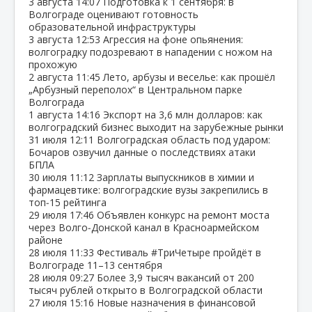
3 августа
14:07
Подготовка к 1 сентября: в
Волгограде оценивают готовность
образовательной инфраструктуры
3 августа
12:53
Агрессия на фоне опьянения:
волгоградку подозревают в нападении с ножом на
прохожую
2 августа
11:45
Лето, арбузы и веселье: как прошёл
„Арбузный переполох“ в Центральном парке
Волгограда
1 августа
14:16
Экспорт на 3,6 млн долларов: как
волгоградский бизнес выходит на зарубежные рынки
31 июля
12:11
Волгоградская область под ударом:
Бочаров озвучил данные о последствиях атаки
БПЛА
30 июля
11:12
Зарплаты выпускников в химии и
фармацевтике: волгоградские вузы закрепились в
топ‑15 рейтинга
29 июля
17:46
Объявлен конкурс на ремонт моста
через Волго‑Донской канал в Красноармейском
районе
28 июля
11:33
Фестиваль #ТриЧетыре пройдёт в
Волгограде 11–13 сентября
28 июля
09:27
Более 3,9 тысяч вакансий от 200
тысяч рублей открыто в Волгоградской области
27 июля
15:16
Новые назначения в финансовой