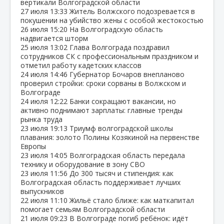
вертикали Волгоградской области
27 июля
13:33
Житель Волжского подозревается в
покушении на убийство жены с особой жестокостью
26 июля
15:20
На Волгоградскую область
надвигается шторм
25 июля
13:02
Глава Волгограда поздравил
сотрудников СК с профессиональным праздником и
отметил работу кадетских классов
24 июля
14:46
Губернатор Бочаров внепланово
проверил стройки: сроки сорваны в Волжском и
Волгограде
24 июля
12:22
Банки сокращают вакансии, но
активно поднимают зарплаты: главные тренды
рынка труда
23 июля
19:13
Триумф волгоградской школы
плавания: золото Полины Козякиной на первенстве
Европы
23 июля
14:05
Волгоградская область передала
технику и оборудование в зону СВО
23 июля
11:56
До 300 тысяч и стипендия: как
Волгоградская область поддерживает лучших
выпускников
22 июля
11:10
Жильё стало ближе: как маткапитал
помогает семьям Волгоградской области
21 июля
09:23
В Волгограде погиб ребёнок: идёт