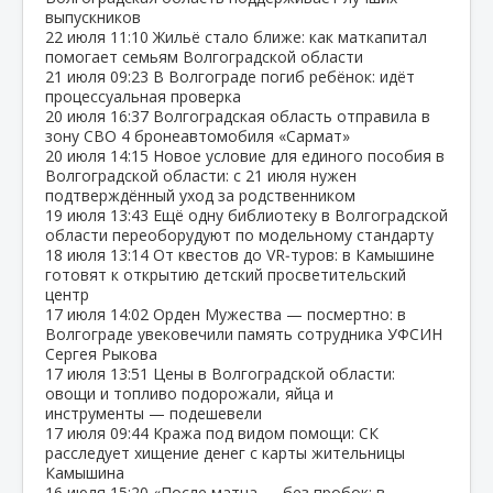
выпускников
22 июля
11:10
Жильё стало ближе: как маткапитал
помогает семьям Волгоградской области
21 июля
09:23
В Волгограде погиб ребёнок: идёт
процессуальная проверка
20 июля
16:37
Волгоградская область отправила в
зону СВО 4 бронеавтомобиля «Сармат»
20 июля
14:15
Новое условие для единого пособия в
Волгоградской области: с 21 июля нужен
подтверждённый уход за родственником
19 июля
13:43
Ещё одну библиотеку в Волгоградской
области переоборудуют по модельному стандарту
18 июля
13:14
От квестов до VR‑туров: в Камышине
готовят к открытию детский просветительский
центр
17 июля
14:02
Орден Мужества — посмертно: в
Волгограде увековечили память сотрудника УФСИН
Сергея Рыкова
17 июля
13:51
Цены в Волгоградской области:
овощи и топливо подорожали, яйца и
инструменты — подешевели
17 июля
09:44
Кража под видом помощи: СК
расследует хищение денег с карты жительницы
Камышина
16 июля
15:20
«После матча — без пробок: в