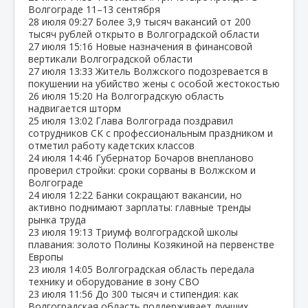
Волгограде 11–13 сентября
28 июля
09:27
Более 3,9 тысяч вакансий от 200
тысяч рублей открыто в Волгоградской области
27 июля
15:16
Новые назначения в финансовой
вертикали Волгоградской области
27 июля
13:33
Житель Волжского подозревается в
покушении на убийство жены с особой жестокостью
26 июля
15:20
На Волгоградскую область
надвигается шторм
25 июля
13:02
Глава Волгограда поздравил
сотрудников СК с профессиональным праздником и
отметил работу кадетских классов
24 июля
14:46
Губернатор Бочаров внепланово
проверил стройки: сроки сорваны в Волжском и
Волгограде
24 июля
12:22
Банки сокращают вакансии, но
активно поднимают зарплаты: главные тренды
рынка труда
23 июля
19:13
Триумф волгоградской школы
плавания: золото Полины Козякиной на первенстве
Европы
23 июля
14:05
Волгоградская область передала
технику и оборудование в зону СВО
23 июля
11:56
До 300 тысяч и стипендия: как
Волгоградская область поддерживает лучших