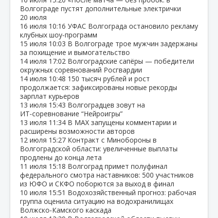
Волгограде пустят дополнительные электрички
20 июля
16 июля
10:16
УФАС Волгограда остановило рекламу
клубных шоу‑программ
15 июля
10:03
В Волгограде трое мужчин задержаны
за похищение и вымогательство
14 июля
17:02
Волгоградские сапёры — победители
окружных соревнований Росгвардии
14 июля
10:48
150 тысяч рублей и рост
продолжается: зафиксированы новые рекорды
зарплат курьеров
13 июля
15:43
Волгоградцев зовут на
ИТ‑соревнование “Нейроигры”
13 июля
11:34
В МАХ запущены комментарии и
расширены возможности авторов
12 июля
15:27
Контракт с Минобороны в
Волгоградской области: увеличенные выплаты
продлены до конца лета
11 июля
15:18
Волгоград примет полуфинал
федерального смотра наставников: 500 участников
из ЮФО и СКФО поборются за выход в финал
10 июля
15:51
Водохозяйственный прогноз: рабочая
группа оценила ситуацию на водохранилищах
Волжско‑Камского каскада