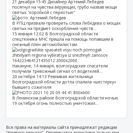
21 декабря
15:45
Дизайнер Артемий Лебедев
посягнул на чувства верующих, грубо назвав мощи
святых "коробкой с перхотью"
В РПЦ призвали проверить слова Лебедева о мощах
святых на предмет оскорбления чувств…
15 января
12:02
В Волгоградской области
спецтехника МЧС пришла на помощь попавшим в
снежный плен автомобилистам
Накануне, 14 января, волгоградские спасатели
получили тревожный сигнал от водителей…
20 октября
14:13
Ревнивая жительница
Волгоградской области дотла спалила «шестерку»
бывшего сожителя
В Ленинском районе Волгоградской области ночью
19 октября огонь полностью уничтожил…
Все права на материалы сайта принадлежат редакции
"Кривого зеркала". Перепечатка допустима только при