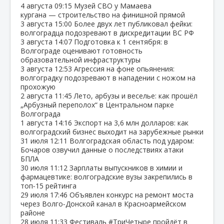
4 августа
09:15
Музей СВО у Мамаева
кургана — строительство на финишной прямой
3 августа
15:00
Более двух лет публиковал фейки:
волгоградца подозревают в дискредитации ВС РФ
3 августа
14:07
Подготовка к 1 сентября: в
Волгограде оценивают готовность
образовательной инфраструктуры
3 августа
12:53
Агрессия на фоне опьянения:
волгоградку подозревают в нападении с ножом на
прохожую
2 августа
11:45
Лето, арбузы и веселье: как прошёл
„Арбузный переполох“ в Центральном парке
Волгограда
1 августа
14:16
Экспорт на 3,6 млн долларов: как
волгоградский бизнес выходит на зарубежные рынки
31 июля
12:11
Волгоградская область под ударом:
Бочаров озвучил данные о последствиях атаки
БПЛА
30 июля
11:12
Зарплаты выпускников в химии и
фармацевтике: волгоградские вузы закрепились в
топ‑15 рейтинга
29 июля
17:46
Объявлен конкурс на ремонт моста
через Волго‑Донской канал в Красноармейском
районе
28 июля
11:33
Фестиваль #ТриЧетыре пройдёт в