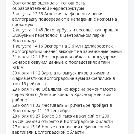
Волгограде оценивают готовность
образовательной инфраструктуры
3 августа
12:53
Агрессия на фоне опьянения:
волгоградку подозревают в нападении с ножом на
прохожую
2 августа
11:45
Лето, арбузы и веселье: как прошёл
„Арбузный переполох“ в Центральном парке
Волгограда
1 августа
14:16
Экспорт на 3,6 млн долларов: как
волгоградский бизнес выходит на зарубежные рынки
31 июля
12:11
Волгоградская область под ударом:
Бочаров озвучил данные о последствиях атаки
БПЛА
30 июля
11:12
Зарплаты выпускников в химии и
фармацевтике: волгоградские вузы закрепились в
топ‑15 рейтинга
29 июля
17:46
Объявлен конкурс на ремонт моста
через Волго‑Донской канал в Красноармейском
районе
28 июля
11:33
Фестиваль #ТриЧетыре пройдёт в
Волгограде 11–13 сентября
28 июля
09:27
Более 3,9 тысяч вакансий от 200
тысяч рублей открыто в Волгоградской области
27 июля
15:16
Новые назначения в финансовой
вертикали Волгоградской области