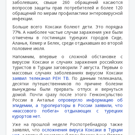
заболевших, свыше 260 обращений касаются
вопросов защиты прав потребителей и более 120
обращений по мерам профилактики энтеровирусной
инфекции.
Больше всего Коксаки болеют дети. Это порядка
77%. А наиболее частые случаи заражения уже были
отмечены в гостиницах турецких городов Сиде,
Аланья, Кемер и Белек, среди отдыхавших во второй
половине июля.
Напомним, впервые о сложной обстановке с
вирусом Коксаки и случаях заражения российских
туристов в Турции заговорили 7 августа. Первым о
массовых случаях заболеваниях вирусом Коксаки
заявил телеканал РЕН ТВ.
По данным телеканала,
десятки путешественников по причине болезни
вынуждены были прервать отпуск и вернуться
домой. Почти сразу после этого Генконсульство
России в Анталье
опровергло информацию об
эпидемии, а туроператоры в России заявили, что
«массового побега» отдыхающих с турецких
курортов нет.
Уже на прошлой неделе Роспотребнадзор также
заявлял, что
осложнения вируса Коксаки в Турции