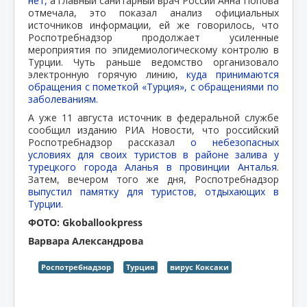
нет,
а главный санитарный врач России Анна Попова
отмечала, это показал анализ официальных
источников информации, ей же говорилось, что
Роспотребнадзор продолжает усиленные
мероприятия по эпидемиологическому контролю в
Турции. Чуть раньше ведомство организовало
электронную горячую линию,
куда принимаются
обращения с пометкой «Турция», с обращениями по
заболеваниям.
А уже 11 августа источник в федеральной службе
сообщил изданию РИА Новости, что российский
Роспотребнадзор рассказал
о небезопасных
условиях для своих туристов в районе залива у
турецкого города Аланья в провинции Анталья
.
Затем, вечером того же дня, Роспотребнадзор
выпустил памятку для туристов, отдыхающих в
Турции.
ФОТО: Gkoballookpress
Варвара Александрова
Роспотребнадзор
Турция
вирус Коксаки