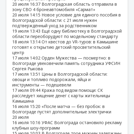
20 июля
16:37
Волгоградская область отправила в
зону СВО 4 бронеавтомобиля «Сармат»
20 июля
14:15
Новое условие для единого пособия в
Волгоградской области: с 21 июля нужен
подтверждённый уход за родственником
19 июля
13:43
Ещё одну библиотеку в Волгоградской
области переоборудуют по модельному стандарту
18 июля
13:14
От квестов до VR‑туров: в Камышине
готовят к открытию детский просветительский
центр
17 июля
14:02
Орден Мужества — посмертно: в
Волгограде увековечили память сотрудника УФСИН
Сергея Рыкова
17 июля
13:51
Цены в Волгоградской области:
овощи и топливо подорожали, яйца и
инструменты — подешевели
17 июля
09:44
Кража под видом помощи: СК
расследует хищение денег с карты жительницы
Камышина
16 июля
15:20
«После матча — без пробок: в
Волгограде пустят дополнительные электрички
20 июля
16 июля
10:16
УФАС Волгограда остановило рекламу
клубных шоу‑программ
15 июля
10:03
В Волгограде трое мужчин задержаны