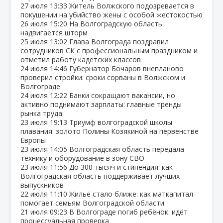
27 июля
13:33
Житель Волжского подозревается в
покушении на убийство жены с особой жестокостью
26 июля
15:20
На Волгоградскую область
надвигается шторм
25 июля
13:02
Глава Волгограда поздравил
сотрудников СК с профессиональным праздником и
отметил работу кадетских классов
24 июля
14:46
Губернатор Бочаров внепланово
проверил стройки: сроки сорваны в Волжском и
Волгограде
24 июля
12:22
Банки сокращают вакансии, но
активно поднимают зарплаты: главные тренды
рынка труда
23 июля
19:13
Триумф волгоградской школы
плавания: золото Полины Козякиной на первенстве
Европы
23 июля
14:05
Волгоградская область передала
технику и оборудование в зону СВО
23 июля
11:56
До 300 тысяч и стипендия: как
Волгоградская область поддерживает лучших
выпускников
22 июля
11:10
Жильё стало ближе: как маткапитал
помогает семьям Волгоградской области
21 июля
09:23
В Волгограде погиб ребёнок: идёт
процессуальная проверка