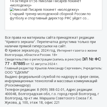
14 октября
01:56
Николай Писарев покинет
«молодежку»
Старший тренер молодежной сборной России по
футболу и спортивный директор РФС уйдет со…
Все права на материалы сайта принадлежат редакции
"Кривого зеркала". Перепечатка допустима только при
наличии прямой гиперссылки на сайт.
© Кривое зеркало.ру, 2024 год, И
нтернет-газета о жизни
Волгограда, области и России. 18+
ЭЛ № ФС
Свидетельство о регистрации (запись в реестре)
77 - 87885
от 12 августа 2024 г.
:
Главный редактор: Крылов Александр Сергеевич, Учредитель
ООО "ЕДКММ"
Выдано федеральной службой по надзору в сфере связи,
информационных технологий и массовых коммуникаций
(Роскомнадзор)
Телефон редакции:
8 (909) 388-02-01
, Адрес редакции:
400048, Волгоградская обл, г.о. город-герой Волгоград, г
Волгоград, пр-кт им. Маршала Советского Союза Г.К.
Жукова, д. 100, этаж 18, офис 221