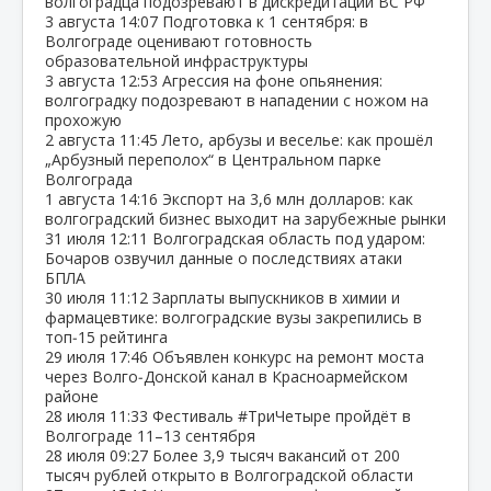
волгоградца подозревают в дискредитации ВС РФ
3 августа
14:07
Подготовка к 1 сентября: в
Волгограде оценивают готовность
образовательной инфраструктуры
3 августа
12:53
Агрессия на фоне опьянения:
волгоградку подозревают в нападении с ножом на
прохожую
2 августа
11:45
Лето, арбузы и веселье: как прошёл
„Арбузный переполох“ в Центральном парке
Волгограда
1 августа
14:16
Экспорт на 3,6 млн долларов: как
волгоградский бизнес выходит на зарубежные рынки
31 июля
12:11
Волгоградская область под ударом:
Бочаров озвучил данные о последствиях атаки
БПЛА
30 июля
11:12
Зарплаты выпускников в химии и
фармацевтике: волгоградские вузы закрепились в
топ‑15 рейтинга
29 июля
17:46
Объявлен конкурс на ремонт моста
через Волго‑Донской канал в Красноармейском
районе
28 июля
11:33
Фестиваль #ТриЧетыре пройдёт в
Волгограде 11–13 сентября
28 июля
09:27
Более 3,9 тысяч вакансий от 200
тысяч рублей открыто в Волгоградской области