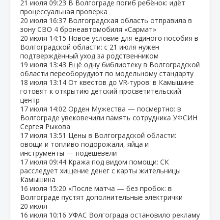
21 июля
09:23
В Волгограде погиб ребёнок: идёт
процессуальная проверка
20 июля
16:37
Волгоградская область отправила в
зону СВО 4 бронеавтомобиля «Сармат»
20 июля
14:15
Новое условие для единого пособия в
Волгоградской области: с 21 июля нужен
подтверждённый уход за родственником
19 июля
13:43
Ещё одну библиотеку в Волгоградской
области переоборудуют по модельному стандарту
18 июля
13:14
От квестов до VR‑туров: в Камышине
готовят к открытию детский просветительский
центр
17 июля
14:02
Орден Мужества — посмертно: в
Волгограде увековечили память сотрудника УФСИН
Сергея Рыкова
17 июля
13:51
Цены в Волгоградской области:
овощи и топливо подорожали, яйца и
инструменты — подешевели
17 июля
09:44
Кража под видом помощи: СК
расследует хищение денег с карты жительницы
Камышина
16 июля
15:20
«После матча — без пробок: в
Волгограде пустят дополнительные электрички
20 июля
16 июля
10:16
УФАС Волгограда остановило рекламу