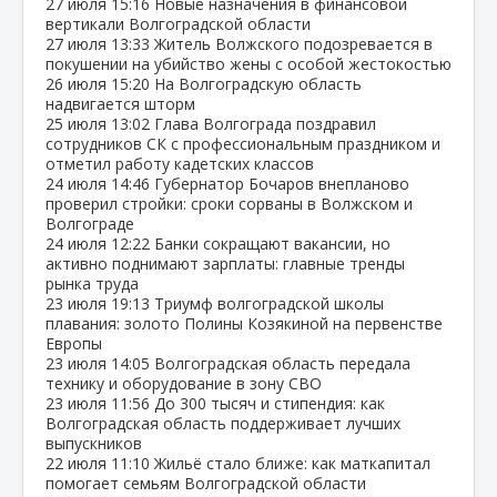
27 июля
15:16
Новые назначения в финансовой
вертикали Волгоградской области
27 июля
13:33
Житель Волжского подозревается в
покушении на убийство жены с особой жестокостью
26 июля
15:20
На Волгоградскую область
надвигается шторм
25 июля
13:02
Глава Волгограда поздравил
сотрудников СК с профессиональным праздником и
отметил работу кадетских классов
24 июля
14:46
Губернатор Бочаров внепланово
проверил стройки: сроки сорваны в Волжском и
Волгограде
24 июля
12:22
Банки сокращают вакансии, но
активно поднимают зарплаты: главные тренды
рынка труда
23 июля
19:13
Триумф волгоградской школы
плавания: золото Полины Козякиной на первенстве
Европы
23 июля
14:05
Волгоградская область передала
технику и оборудование в зону СВО
23 июля
11:56
До 300 тысяч и стипендия: как
Волгоградская область поддерживает лучших
выпускников
22 июля
11:10
Жильё стало ближе: как маткапитал
помогает семьям Волгоградской области