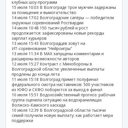
клубных шоу‑программ
15 июля
10:03
В Волгограде трое мужчин задержаны
за похищение и вымогательство
14 июля
17:02
Волгоградские сапёры — победители
окружных соревнований Росгвардии
14 июля
10:48
150 тысяч рублей и рост
продолжается: зафиксированы новые рекорды
зарплат курьеров
13 июля
15:43
Волгоградцев зовут на
ИТ‑соревнование “Нейроигры”
13 июля
11:34
В МАХ запущены комментарии и
расширены возможности авторов
12 июля
15:27
Контракт с Минобороны в
Волгоградской области: увеличенные выплаты
продлены до конца лета
11 июля
15:18
Волгоград примет полуфинал
федерального смотра наставников: 500 участников
из ЮФО и СКФО поборются за выход в финал
10 июля
15:51
Водохозяйственный прогноз: рабочая
группа оценила ситуацию на водохранилищах
Волжско‑Камского каскада
10 июля
12:39
В Волгоградской области тысячи
семей получили новую выплату: как работает мера
поддержки