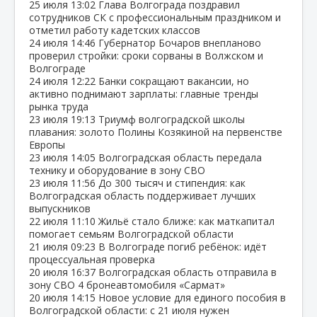
25 июля
13:02
Глава Волгограда поздравил
сотрудников СК с профессиональным праздником и
отметил работу кадетских классов
24 июля
14:46
Губернатор Бочаров внепланово
проверил стройки: сроки сорваны в Волжском и
Волгограде
24 июля
12:22
Банки сокращают вакансии, но
активно поднимают зарплаты: главные тренды
рынка труда
23 июля
19:13
Триумф волгоградской школы
плавания: золото Полины Козякиной на первенстве
Европы
23 июля
14:05
Волгоградская область передала
технику и оборудование в зону СВО
23 июля
11:56
До 300 тысяч и стипендия: как
Волгоградская область поддерживает лучших
выпускников
22 июля
11:10
Жильё стало ближе: как маткапитал
помогает семьям Волгоградской области
21 июля
09:23
В Волгограде погиб ребёнок: идёт
процессуальная проверка
20 июля
16:37
Волгоградская область отправила в
зону СВО 4 бронеавтомобиля «Сармат»
20 июля
14:15
Новое условие для единого пособия в
Волгоградской области: с 21 июля нужен