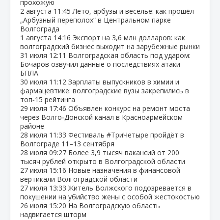
прохожую
2 августа
11:45
Лето, арбузы и веселье: как прошёл
„Арбузный переполох“ в Центральном парке
Волгограда
1 августа
14:16
Экспорт на 3,6 млн долларов: как
волгоградский бизнес выходит на зарубежные рынки
31 июля
12:11
Волгоградская область под ударом:
Бочаров озвучил данные о последствиях атаки
БПЛА
30 июля
11:12
Зарплаты выпускников в химии и
фармацевтике: волгоградские вузы закрепились в
топ‑15 рейтинга
29 июля
17:46
Объявлен конкурс на ремонт моста
через Волго‑Донской канал в Красноармейском
районе
28 июля
11:33
Фестиваль #ТриЧетыре пройдёт в
Волгограде 11–13 сентября
28 июля
09:27
Более 3,9 тысяч вакансий от 200
тысяч рублей открыто в Волгоградской области
27 июля
15:16
Новые назначения в финансовой
вертикали Волгоградской области
27 июля
13:33
Житель Волжского подозревается в
покушении на убийство жены с особой жестокостью
26 июля
15:20
На Волгоградскую область
надвигается шторм