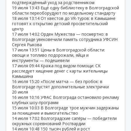
подтверждённый уход за родственником
19 июля
13:43
Ещё одну библиотеку в Волгоградской
области переоборудуют по модельному стандарту
18 июля
13:14
От квестов до VR‑туров: в Камышине
готовят к открытию детский просветительский
центр
17 июля
14:02
Орден Мужества — посмертно: в
Волгограде увековечили память сотрудника УФСИН
Сергея Рыкова
17 июля
13:51
Цены в Волгоградской области:
овощи и топливо подорожали, яйца и
инструменты — подешевели
17 июля
09:44
Кража под видом помощи: СК
расследует хищение денег с карты жительницы
Камышина
16 июля
15:20
«После матча — без пробок: в
Волгограде пустят дополнительные электрички
20 июля
16 июля
10:16
УФАС Волгограда остановило рекламу
клубных шоу‑программ
15 июля
10:03
В Волгограде трое мужчин задержаны
за похищение и вымогательство
14 июля
17:02
Волгоградские сапёры — победители
окружных соревнований Росгвардии
14 июля
10:48
150 тысяч рублей и рост