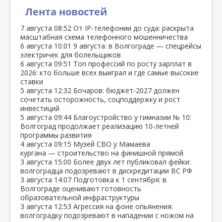
Лента новостей
7 августа
08:52
От IP‑телефонии до суда: раскрыта
масштабная схема телефонного мошенничества
6 августа
10:01
9 августа: в Волгограде — спецрейсы
электричек для болельщиков
6 августа
09:51
Топ профессий по росту зарплат в
2026: кто больше всех выиграл и где самые высокие
ставки
5 августа
12:32
Бочаров: бюджет‑2027 должен
сочетать осторожность, соцподдержку и рост
инвестиций
5 августа
09:44
Благоустройство у гимназии № 10:
Волгоград продолжает реализацию 10‑летней
программы развития
4 августа
09:15
Музей СВО у Мамаева
кургана — строительство на финишной прямой
3 августа
15:00
Более двух лет публиковал фейки:
волгоградца подозревают в дискредитации ВС РФ
3 августа
14:07
Подготовка к 1 сентября: в
Волгограде оценивают готовность
образовательной инфраструктуры
3 августа
12:53
Агрессия на фоне опьянения:
волгоградку подозревают в нападении с ножом на