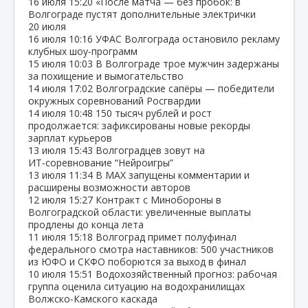
16 июля
15:20
«После матча — без пробок: в
Волгограде пустят дополнительные электрички
20 июля
16 июля
10:16
УФАС Волгограда остановило рекламу
клубных шоу‑программ
15 июля
10:03
В Волгограде трое мужчин задержаны
за похищение и вымогательство
14 июля
17:02
Волгоградские сапёры — победители
окружных соревнований Росгвардии
14 июля
10:48
150 тысяч рублей и рост
продолжается: зафиксированы новые рекорды
зарплат курьеров
13 июля
15:43
Волгоградцев зовут на
ИТ‑соревнование “Нейроигры”
13 июля
11:34
В МАХ запущены комментарии и
расширены возможности авторов
12 июля
15:27
Контракт с Минобороны в
Волгоградской области: увеличенные выплаты
продлены до конца лета
11 июля
15:18
Волгоград примет полуфинал
федерального смотра наставников: 500 участников
из ЮФО и СКФО поборются за выход в финал
10 июля
15:51
Водохозяйственный прогноз: рабочая
группа оценила ситуацию на водохранилищах
Волжско‑Камского каскада