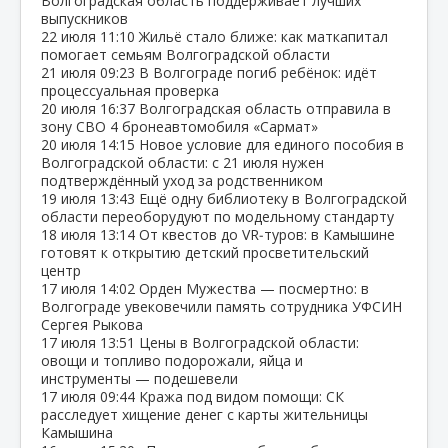
Волгоградская область поддерживает лучших
выпускников
22 июля
11:10
Жильё стало ближе: как маткапитал
помогает семьям Волгоградской области
21 июля
09:23
В Волгограде погиб ребёнок: идёт
процессуальная проверка
20 июля
16:37
Волгоградская область отправила в
зону СВО 4 бронеавтомобиля «Сармат»
20 июля
14:15
Новое условие для единого пособия в
Волгоградской области: с 21 июля нужен
подтверждённый уход за родственником
19 июля
13:43
Ещё одну библиотеку в Волгоградской
области переоборудуют по модельному стандарту
18 июля
13:14
От квестов до VR‑туров: в Камышине
готовят к открытию детский просветительский
центр
17 июля
14:02
Орден Мужества — посмертно: в
Волгограде увековечили память сотрудника УФСИН
Сергея Рыкова
17 июля
13:51
Цены в Волгоградской области:
овощи и топливо подорожали, яйца и
инструменты — подешевели
17 июля
09:44
Кража под видом помощи: СК
расследует хищение денег с карты жительницы
Камышина