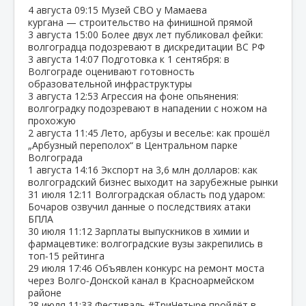
4 августа
09:15
Музей СВО у Мамаева
кургана — строительство на финишной прямой
3 августа
15:00
Более двух лет публиковал фейки:
волгоградца подозревают в дискредитации ВС РФ
3 августа
14:07
Подготовка к 1 сентября: в
Волгограде оценивают готовность
образовательной инфраструктуры
3 августа
12:53
Агрессия на фоне опьянения:
волгоградку подозревают в нападении с ножом на
прохожую
2 августа
11:45
Лето, арбузы и веселье: как прошёл
„Арбузный переполох“ в Центральном парке
Волгограда
1 августа
14:16
Экспорт на 3,6 млн долларов: как
волгоградский бизнес выходит на зарубежные рынки
31 июля
12:11
Волгоградская область под ударом:
Бочаров озвучил данные о последствиях атаки
БПЛА
30 июля
11:12
Зарплаты выпускников в химии и
фармацевтике: волгоградские вузы закрепились в
топ‑15 рейтинга
29 июля
17:46
Объявлен конкурс на ремонт моста
через Волго‑Донской канал в Красноармейском
районе
28 июля
11:33
Фестиваль #ТриЧетыре пройдёт в