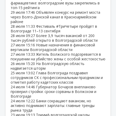
фармацевтике: волгоградские вузы закрепились в
топ‑15 рейтинга
29 июля
17:46
Объявлен конкурс на ремонт моста
через Волго‑Донской канал в Красноармейском
районе
28 июля
11:33
Фестиваль #ТриЧетыре пройдёт в
Волгограде 11–13 сентября
28 июля
09:27
Более 3,9 тысяч вакансий от 200
тысяч рублей открыто в Волгоградской области
27 июля
15:16
Новые назначения в финансовой
вертикали Волгоградской области
27 июля
13:33
Житель Волжского подозревается в
покушении на убийство жены с особой жестокостью
26 июля
15:20
На Волгоградскую область
надвигается шторм
25 июля
13:02
Глава Волгограда поздравил
сотрудников СК с профессиональным праздником и
отметил работу кадетских классов
24 июля
14:46
Губернатор Бочаров внепланово
проверил стройки: сроки сорваны в Волжском и
Волгограде
24 июля
12:22
Банки сокращают вакансии, но
активно поднимают зарплаты: главные тренды
рынка труда
23 июля
19:13
Триумф волгоградской школы