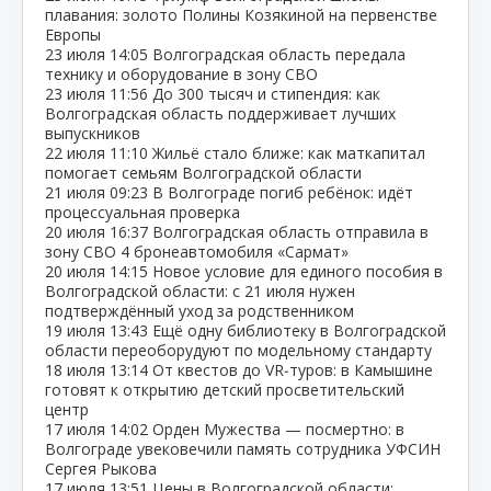
плавания: золото Полины Козякиной на первенстве
Европы
23 июля
14:05
Волгоградская область передала
технику и оборудование в зону СВО
23 июля
11:56
До 300 тысяч и стипендия: как
Волгоградская область поддерживает лучших
выпускников
22 июля
11:10
Жильё стало ближе: как маткапитал
помогает семьям Волгоградской области
21 июля
09:23
В Волгограде погиб ребёнок: идёт
процессуальная проверка
20 июля
16:37
Волгоградская область отправила в
зону СВО 4 бронеавтомобиля «Сармат»
20 июля
14:15
Новое условие для единого пособия в
Волгоградской области: с 21 июля нужен
подтверждённый уход за родственником
19 июля
13:43
Ещё одну библиотеку в Волгоградской
области переоборудуют по модельному стандарту
18 июля
13:14
От квестов до VR‑туров: в Камышине
готовят к открытию детский просветительский
центр
17 июля
14:02
Орден Мужества — посмертно: в
Волгограде увековечили память сотрудника УФСИН
Сергея Рыкова
17 июля
13:51
Цены в Волгоградской области: