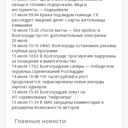
овощи и топливо подорожали, яйца и
инструменты — подешевели
17 июля
09:44
Кража под видом помощи: СК
расследует хищение денег с карты жительницы
Камышина
16 июля
15:20
«После матча — без пробок: в
Волгограде пустят дополнительные электрички
20 июля
16 июля
10:16
УФАС Волгограда остановило рекламу
клубных шоу‑программ
15 июля
10:03
В Волгограде трое мужчин задержаны
за похищение и вымогательство
14 июля
17:02
Волгоградские сапёры — победители
окружных соревнований Росгвардии
14 июля
10:48
150 тысяч рублей и рост
продолжается: зафиксированы новые рекорды
зарплат курьеров
13 июля
15:43
Волгоградцев зовут на
ИТ‑соревнование “Нейроигры”
13 июля
11:34
В МАХ запущены комментарии и
расширены возможности авторов
Главные новости