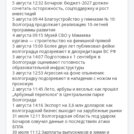
5 августа
12:32
Бочаров: бюджет‑2027 должен
сочетать осторожность, соцподдержку и рост
инвестиций
5 августа
09:44
Благоустройство у гимназии № 10:
Волгоград продолжает реализацию 10‑летней
программы развития
4 августа
09:15
Музей СВО у Мамаева
кургана — строительство на финишной прямой
3 августа
15:00
Более двух лет публиковал фейки:
волгоградца подозревают в дискредитации ВС РФ
3 августа
14:07
Подготовка к 1 сентября: в
Волгограде оценивают готовность
образовательной инфраструктуры
3 августа
12:53
Агрессия на фоне опьянения:
волгоградку подозревают в нападении с ножом на
прохожую
2 августа
11:45
Лето, арбузы и веселье: как прошёл
„Арбузный переполох“ в Центральном парке
Волгограда
1 августа
14:16
Экспорт на 3,6 млн долларов: как
волгоградский бизнес выходит на зарубежные рынки
31 июля
12:11
Волгоградская область под ударом:
Бочаров озвучил данные о последствиях атаки
БПЛА
30 июля
11:12
Зарплаты выпускников в химии и