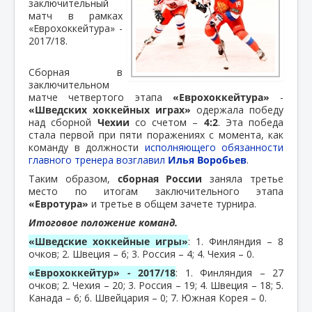
заключительный
матч в рамках
«Еврохоккейтура» -
2017/18.
Сборная в
заключительном
матче четвертого этапа
«Еврохоккейтура»
-
«Шведских хоккейных играх»
одержала победу
над сборной
Чехии
со счетом –
4:2
. Эта победа
стала первой при пяти поражениях с момента, как
команду в должности
исполняющего обязанности
главного тренера возглавил
Илья Воробьев
.
Таким образом,
сборная России
заняла третье
место по итогам заключительного этапа
«Евротура»
и третье в общем зачете турнира.
Итоговое положение команд.
«Шведские хоккейные игры»
: 1. Финляндия – 8
очков; 2. Швеция – 6; 3. Россия – 4; 4. Чехия – 0.
«Еврохоккейтур» - 2017/18
: 1. Финляндия – 27
очков; 2. Чехия – 20; 3. Россия – 19; 4. Швеция – 18; 5.
Канада – 6; 6. Швейцария – 0; 7. Южная Корея – 0.