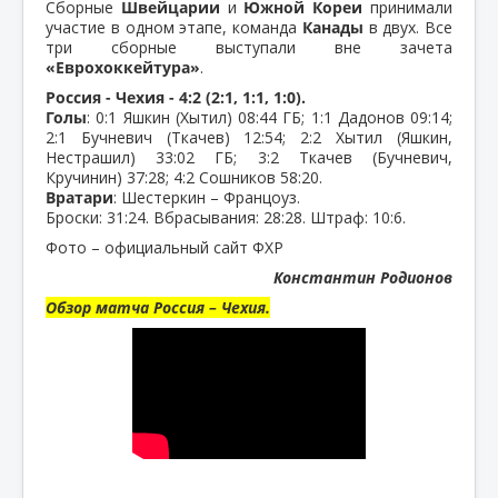
Сборные
Швейцарии
и
Южной Кореи
принимали
участие в одном этапе, команда
Канады
в двух. Все
три сборные выступали вне зачета
«Еврохоккейтура»
.
Россия - Чехия - 4:2 (2:1, 1:1, 1:0).
Голы
: 0:1 Яшкин (Хытил) 08:44 ГБ; 1:1 Дадонов 09:14;
2:1 Бучневич (Ткачев) 12:54; 2:2 Хытил (Яшкин,
Нестрашил) 33:02 ГБ; 3:2 Ткачев (Бучневич,
Кручинин) 37:28; 4:2 Сошников 58:20.
Вратари
: Шестеркин – Францоуз.
Броски: 31:24. Вбрасывания: 28:28. Штраф: 10:6.
Фото – официальный сайт ФХР
Константин Родионов
Обзор матча Россия – Чехия.