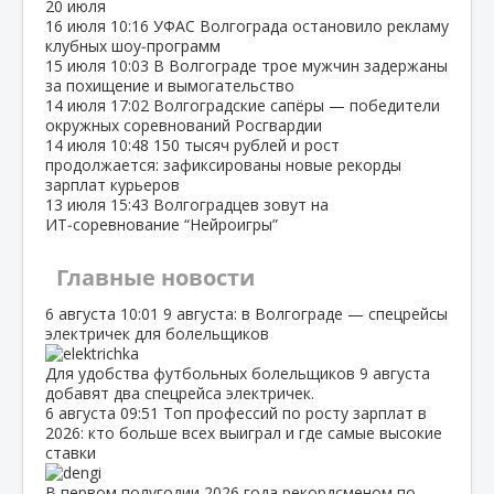
20 июля
16 июля
10:16
УФАС Волгограда остановило рекламу
клубных шоу‑программ
15 июля
10:03
В Волгограде трое мужчин задержаны
за похищение и вымогательство
14 июля
17:02
Волгоградские сапёры — победители
окружных соревнований Росгвардии
14 июля
10:48
150 тысяч рублей и рост
продолжается: зафиксированы новые рекорды
зарплат курьеров
13 июля
15:43
Волгоградцев зовут на
ИТ‑соревнование “Нейроигры”
Главные новости
6 августа
10:01
9 августа: в Волгограде — спецрейсы
электричек для болельщиков
Для удобства футбольных болельщиков 9 августа
добавят два спецрейса электричек.
6 августа
09:51
Топ профессий по росту зарплат в
2026: кто больше всех выиграл и где самые высокие
ставки
В первом полугодии 2026 года рекордсменом по