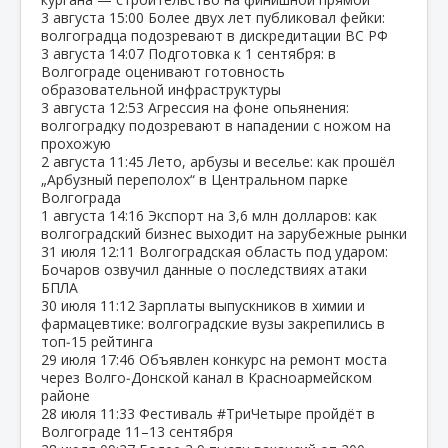
3 августа
15:00
Более двух лет публиковал фейки:
волгоградца подозревают в дискредитации ВС РФ
3 августа
14:07
Подготовка к 1 сентября: в
Волгограде оценивают готовность
образовательной инфраструктуры
3 августа
12:53
Агрессия на фоне опьянения:
волгоградку подозревают в нападении с ножом на
прохожую
2 августа
11:45
Лето, арбузы и веселье: как прошёл
„Арбузный переполох“ в Центральном парке
Волгограда
1 августа
14:16
Экспорт на 3,6 млн долларов: как
волгоградский бизнес выходит на зарубежные рынки
31 июля
12:11
Волгоградская область под ударом:
Бочаров озвучил данные о последствиях атаки
БПЛА
30 июля
11:12
Зарплаты выпускников в химии и
фармацевтике: волгоградские вузы закрепились в
топ‑15 рейтинга
29 июля
17:46
Объявлен конкурс на ремонт моста
через Волго‑Донской канал в Красноармейском
районе
28 июля
11:33
Фестиваль #ТриЧетыре пройдёт в
Волгограде 11–13 сентября