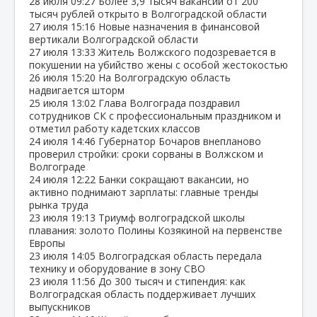
28 июля
09:27
Более 3,9 тысяч вакансий от 200
тысяч рублей открыто в Волгоградской области
27 июля
15:16
Новые назначения в финансовой
вертикали Волгоградской области
27 июля
13:33
Житель Волжского подозревается в
покушении на убийство жены с особой жестокостью
26 июля
15:20
На Волгоградскую область
надвигается шторм
25 июля
13:02
Глава Волгограда поздравил
сотрудников СК с профессиональным праздником и
отметил работу кадетских классов
24 июля
14:46
Губернатор Бочаров внепланово
проверил стройки: сроки сорваны в Волжском и
Волгограде
24 июля
12:22
Банки сокращают вакансии, но
активно поднимают зарплаты: главные тренды
рынка труда
23 июля
19:13
Триумф волгоградской школы
плавания: золото Полины Козякиной на первенстве
Европы
23 июля
14:05
Волгоградская область передала
технику и оборудование в зону СВО
23 июля
11:56
До 300 тысяч и стипендия: как
Волгоградская область поддерживает лучших
выпускников