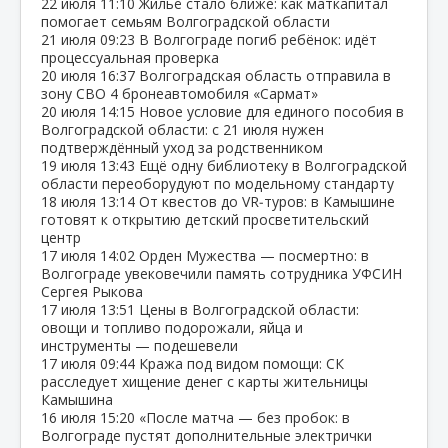
22 июля
11:10
Жильё стало ближе: как маткапитал
помогает семьям Волгоградской области
21 июля
09:23
В Волгограде погиб ребёнок: идёт
процессуальная проверка
20 июля
16:37
Волгоградская область отправила в
зону СВО 4 бронеавтомобиля «Сармат»
20 июля
14:15
Новое условие для единого пособия в
Волгоградской области: с 21 июля нужен
подтверждённый уход за родственником
19 июля
13:43
Ещё одну библиотеку в Волгоградской
области переоборудуют по модельному стандарту
18 июля
13:14
От квестов до VR‑туров: в Камышине
готовят к открытию детский просветительский
центр
17 июля
14:02
Орден Мужества — посмертно: в
Волгограде увековечили память сотрудника УФСИН
Сергея Рыкова
17 июля
13:51
Цены в Волгоградской области:
овощи и топливо подорожали, яйца и
инструменты — подешевели
17 июля
09:44
Кража под видом помощи: СК
расследует хищение денег с карты жительницы
Камышина
16 июля
15:20
«После матча — без пробок: в
Волгограде пустят дополнительные электрички