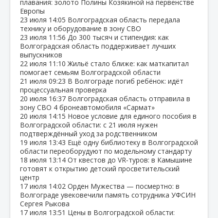
плавания: золото Полины Козякиной на первенстве
Европы
23 июля
14:05
Волгоградская область передала
технику и оборудование в зону СВО
23 июля
11:56
До 300 тысяч и стипендия: как
Волгоградская область поддерживает лучших
выпускников
22 июля
11:10
Жильё стало ближе: как маткапитал
помогает семьям Волгоградской области
21 июля
09:23
В Волгограде погиб ребёнок: идёт
процессуальная проверка
20 июля
16:37
Волгоградская область отправила в
зону СВО 4 бронеавтомобиля «Сармат»
20 июля
14:15
Новое условие для единого пособия в
Волгоградской области: с 21 июля нужен
подтверждённый уход за родственником
19 июля
13:43
Ещё одну библиотеку в Волгоградской
области переоборудуют по модельному стандарту
18 июля
13:14
От квестов до VR‑туров: в Камышине
готовят к открытию детский просветительский
центр
17 июля
14:02
Орден Мужества — посмертно: в
Волгограде увековечили память сотрудника УФСИН
Сергея Рыкова
17 июля
13:51
Цены в Волгоградской области: