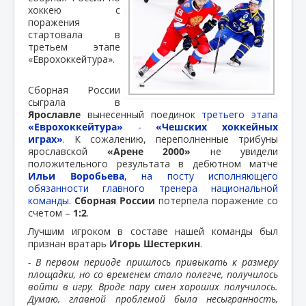
хоккею с
поражения
стартовала в
третьем этапе
«Еврохоккейтура».
Сборная России
сыграла в
Ярославле
вынесенный поединок
третьего этапа
«Еврохоккейтура»
-
«Чешских хоккейных
играх»
. К сожалению, переполненные трибуны
ярославской
«Арене 2000»
не увидели
положительного результата в дебютном матче
Ильи Воробьева
, на посту исполняющего
обязанности главного тренера национальной
команды
.
Сборная России
потерпела поражение со
счетом –
1:2
.
Лучшим игроком в составе нашей команды был
признан вратарь
Игорь Шестеркин
.
- В первом периоде пришлось привыкать к размеру
площадки, но со временем стало полегче, получилось
войти в игру. Вроде пару смен хороших получилось.
Думаю, главной проблемой была несыгранность,