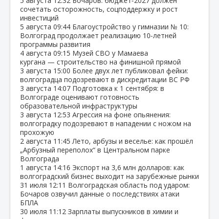
5 августа
12:32
Бочаров: бюджет‑2027 должен
сочетать осторожность, соцподдержку и рост
инвестиций
5 августа
09:44
Благоустройство у гимназии № 10:
Волгоград продолжает реализацию 10‑летней
программы развития
4 августа
09:15
Музей СВО у Мамаева
кургана — строительство на финишной прямой
3 августа
15:00
Более двух лет публиковал фейки:
волгоградца подозревают в дискредитации ВС РФ
3 августа
14:07
Подготовка к 1 сентября: в
Волгограде оценивают готовность
образовательной инфраструктуры
3 августа
12:53
Агрессия на фоне опьянения:
волгоградку подозревают в нападении с ножом на
прохожую
2 августа
11:45
Лето, арбузы и веселье: как прошёл
„Арбузный переполох“ в Центральном парке
Волгограда
1 августа
14:16
Экспорт на 3,6 млн долларов: как
волгоградский бизнес выходит на зарубежные рынки
31 июля
12:11
Волгоградская область под ударом:
Бочаров озвучил данные о последствиях атаки
БПЛА
30 июля
11:12
Зарплаты выпускников в химии и