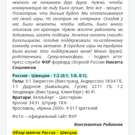
немного не понимаем друг друга. Нужно, чтобы
коммуникация на льду была лучше. Это все - процесс.
Посмотрим, что дальше будет. Мы отталкиваемся
от своей игры. Не смотрим на соперника. Сегодня у
нас были моменты, чтобы забить, было много
отскоков от вратаря. Нужно жестче работать на
добивании, искать подборы. Хочется сказать спасибо
болельщикам, сегодня поддерживали по-особенному
команду, очень активно. В середине игры на трибунах
была волна. Кто поддерживал меня? Много друзей,
родственники. Супер-атмосфера, -
подвел итог
пресс-службе
ФХР
форвард сборной России
Никита
Сошников
.
Россия - Швеция - 1:2 (0:1, 1:0, 0:1).
Голы
: 0:1 Закриссон (Викстранд, Андерссон) 18:04 ГБ;
1:1 Дадонов (Бывальцев, Гусев) 22:11 ГБ; 1:2
Хендемарк (Викстранд, Клингберг) 40:41.
Вратари
: Хелльберг – Шестеркин.
Броски: 34:31. Штраф: 18:6.
Ярославль, «Арена-2000». 9 017 зрителей.
Фото – официальный сайт ФХР
Константин Родионов
Обзор матча Россия – Швеция.