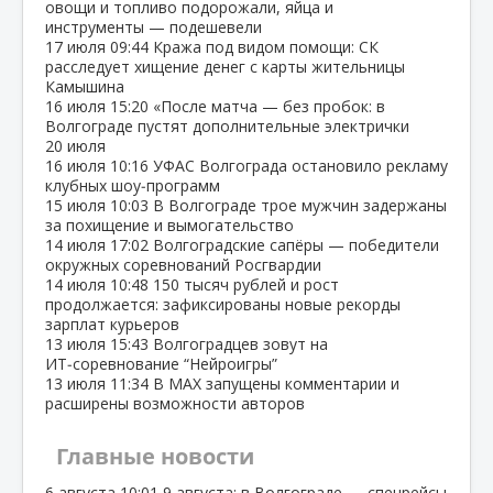
овощи и топливо подорожали, яйца и
инструменты — подешевели
17 июля
09:44
Кража под видом помощи: СК
расследует хищение денег с карты жительницы
Камышина
16 июля
15:20
«После матча — без пробок: в
Волгограде пустят дополнительные электрички
20 июля
16 июля
10:16
УФАС Волгограда остановило рекламу
клубных шоу‑программ
15 июля
10:03
В Волгограде трое мужчин задержаны
за похищение и вымогательство
14 июля
17:02
Волгоградские сапёры — победители
окружных соревнований Росгвардии
14 июля
10:48
150 тысяч рублей и рост
продолжается: зафиксированы новые рекорды
зарплат курьеров
13 июля
15:43
Волгоградцев зовут на
ИТ‑соревнование “Нейроигры”
13 июля
11:34
В МАХ запущены комментарии и
расширены возможности авторов
Главные новости
6 августа
10:01
9 августа: в Волгограде — спецрейсы