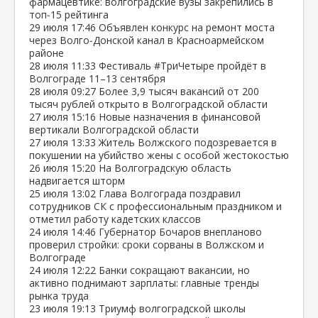
фармацевтике: волгоградские вузы закрепились в
топ‑15 рейтинга
29 июля
17:46
Объявлен конкурс на ремонт моста
через Волго‑Донской канал в Красноармейском
районе
28 июля
11:33
Фестиваль #ТриЧетыре пройдёт в
Волгограде 11–13 сентября
28 июля
09:27
Более 3,9 тысяч вакансий от 200
тысяч рублей открыто в Волгоградской области
27 июля
15:16
Новые назначения в финансовой
вертикали Волгоградской области
27 июля
13:33
Житель Волжского подозревается в
покушении на убийство жены с особой жестокостью
26 июля
15:20
На Волгоградскую область
надвигается шторм
25 июля
13:02
Глава Волгограда поздравил
сотрудников СК с профессиональным праздником и
отметил работу кадетских классов
24 июля
14:46
Губернатор Бочаров внепланово
проверил стройки: сроки сорваны в Волжском и
Волгограде
24 июля
12:22
Банки сокращают вакансии, но
активно поднимают зарплаты: главные тренды
рынка труда
23 июля
19:13
Триумф волгоградской школы