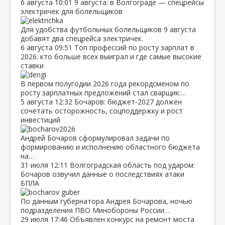
6 августа
10:01
9 августа: в Волгограде — спецрейсы
электричек для болельщиков
Для удобства футбольных болельщиков 9 августа
добавят два спецрейса электричек.
6 августа
09:51
Топ профессий по росту зарплат в
2026: кто больше всех выиграл и где самые высокие
ставки
В первом полугодии 2026 года рекордсменом по
росту зарплатных предложений стал сварщик:…
5 августа
12:32
Бочаров: бюджет‑2027 должен
сочетать осторожность, соцподдержку и рост
инвестиций
Андрей Бочаров сформулировал задачи по
формированию и исполнению областного бюджета
на…
31 июля
12:11
Волгоградская область под ударом:
Бочаров озвучил данные о последствиях атаки
БПЛА
По данным губернатора Андрея Бочарова, ночью
подразделения ПВО Минобороны России…
29 июля
17:46
Объявлен конкурс на ремонт моста