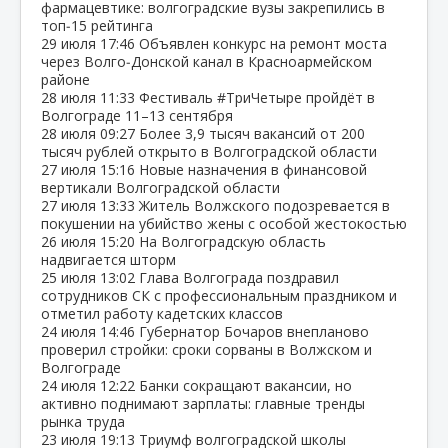
фармацевтике: волгоградские вузы закрепились в
топ‑15 рейтинга
29 июля
17:46
Объявлен конкурс на ремонт моста
через Волго‑Донской канал в Красноармейском
районе
28 июля
11:33
Фестиваль #ТриЧетыре пройдёт в
Волгограде 11–13 сентября
28 июля
09:27
Более 3,9 тысяч вакансий от 200
тысяч рублей открыто в Волгоградской области
27 июля
15:16
Новые назначения в финансовой
вертикали Волгоградской области
27 июля
13:33
Житель Волжского подозревается в
покушении на убийство жены с особой жестокостью
26 июля
15:20
На Волгоградскую область
надвигается шторм
25 июля
13:02
Глава Волгограда поздравил
сотрудников СК с профессиональным праздником и
отметил работу кадетских классов
24 июля
14:46
Губернатор Бочаров внепланово
проверил стройки: сроки сорваны в Волжском и
Волгограде
24 июля
12:22
Банки сокращают вакансии, но
активно поднимают зарплаты: главные тренды
рынка труда
23 июля
19:13
Триумф волгоградской школы