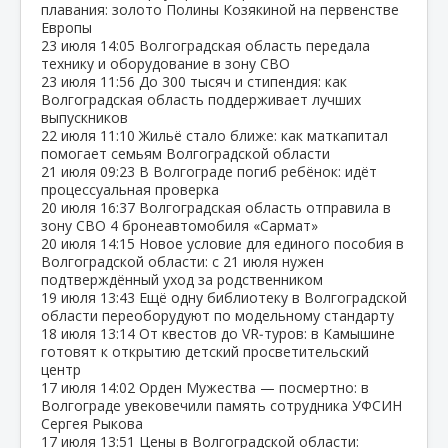
плавания: золото Полины Козякиной на первенстве
Европы
23 июля
14:05
Волгоградская область передала
технику и оборудование в зону СВО
23 июля
11:56
До 300 тысяч и стипендия: как
Волгоградская область поддерживает лучших
выпускников
22 июля
11:10
Жильё стало ближе: как маткапитал
помогает семьям Волгоградской области
21 июля
09:23
В Волгограде погиб ребёнок: идёт
процессуальная проверка
20 июля
16:37
Волгоградская область отправила в
зону СВО 4 бронеавтомобиля «Сармат»
20 июля
14:15
Новое условие для единого пособия в
Волгоградской области: с 21 июля нужен
подтверждённый уход за родственником
19 июля
13:43
Ещё одну библиотеку в Волгоградской
области переоборудуют по модельному стандарту
18 июля
13:14
От квестов до VR‑туров: в Камышине
готовят к открытию детский просветительский
центр
17 июля
14:02
Орден Мужества — посмертно: в
Волгограде увековечили память сотрудника УФСИН
Сергея Рыкова
17 июля
13:51
Цены в Волгоградской области: