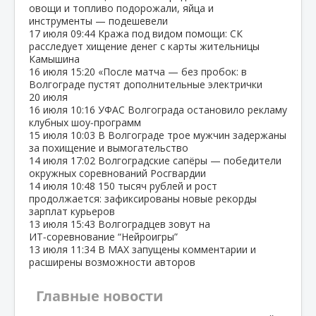
овощи и топливо подорожали, яйца и
инструменты — подешевели
17 июля
09:44
Кража под видом помощи: СК
расследует хищение денег с карты жительницы
Камышина
16 июля
15:20
«После матча — без пробок: в
Волгограде пустят дополнительные электрички
20 июля
16 июля
10:16
УФАС Волгограда остановило рекламу
клубных шоу‑программ
15 июля
10:03
В Волгограде трое мужчин задержаны
за похищение и вымогательство
14 июля
17:02
Волгоградские сапёры — победители
окружных соревнований Росгвардии
14 июля
10:48
150 тысяч рублей и рост
продолжается: зафиксированы новые рекорды
зарплат курьеров
13 июля
15:43
Волгоградцев зовут на
ИТ‑соревнование “Нейроигры”
13 июля
11:34
В МАХ запущены комментарии и
расширены возможности авторов
Главные новости