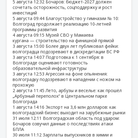
5 августа
12:32
Бочаров: бюджет‑2027 должен
сочетать осторожность, соцподдержку и рост
инвестиций
5 августа
09:44
Благоустройство у гимназии № 10:
Волгоград продолжает реализацию 10‑летней
программы развития
4 августа
09:15
Музей СВО у Мамаева
кургана — строительство на финишной прямой
3 августа
15:00
Более двух лет публиковал фейки:
волгоградца подозревают в дискредитации ВС РФ
3 августа
14:07
Подготовка к 1 сентября: в
Волгограде оценивают готовность
образовательной инфраструктуры
3 августа
12:53
Агрессия на фоне опьянения:
волгоградку подозревают в нападении с ножом на
прохожую
2 августа
11:45
Лето, арбузы и веселье: как прошёл
„Арбузный переполох“ в Центральном парке
Волгограда
1 августа
14:16
Экспорт на 3,6 млн долларов: как
волгоградский бизнес выходит на зарубежные рынки
31 июля
12:11
Волгоградская область под ударом:
Бочаров озвучил данные о последствиях атаки
БПЛА
30 июля
11:12
Зарплаты выпускников в химии и