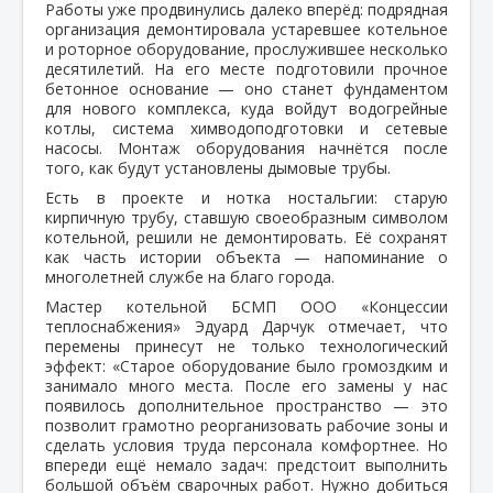
Работы уже продвинулись далеко вперёд: подрядная
организация демонтировала устаревшее котельное
и роторное оборудование, прослужившее несколько
десятилетий. На его месте подготовили прочное
бетонное основание — оно станет фундаментом
для нового комплекса, куда войдут водогрейные
котлы, система химводоподготовки и сетевые
насосы. Монтаж оборудования начнётся после
того, как будут установлены дымовые трубы.
Есть в проекте и нотка ностальгии: старую
кирпичную трубу, ставшую своеобразным символом
котельной, решили не демонтировать. Её сохранят
как часть истории объекта — напоминание о
многолетней службе на благо города.
Мастер котельной БСМП ООО «Концессии
теплоснабжения» Эдуард Дарчук отмечает, что
перемены принесут не только технологический
эффект: «Старое оборудование было громоздким и
занимало много места. После его замены у нас
появилось дополнительное пространство — это
позволит грамотно реорганизовать рабочие зоны и
сделать условия труда персонала комфортнее. Но
впереди ещё немало задач: предстоит выполнить
большой объём сварочных работ. Нужно добиться