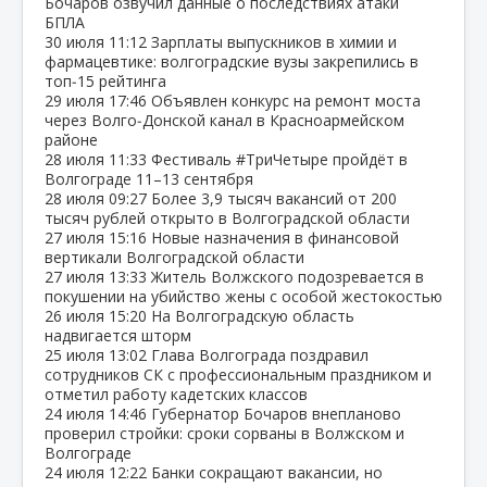
Бочаров озвучил данные о последствиях атаки
БПЛА
30 июля
11:12
Зарплаты выпускников в химии и
фармацевтике: волгоградские вузы закрепились в
топ‑15 рейтинга
29 июля
17:46
Объявлен конкурс на ремонт моста
через Волго‑Донской канал в Красноармейском
районе
28 июля
11:33
Фестиваль #ТриЧетыре пройдёт в
Волгограде 11–13 сентября
28 июля
09:27
Более 3,9 тысяч вакансий от 200
тысяч рублей открыто в Волгоградской области
27 июля
15:16
Новые назначения в финансовой
вертикали Волгоградской области
27 июля
13:33
Житель Волжского подозревается в
покушении на убийство жены с особой жестокостью
26 июля
15:20
На Волгоградскую область
надвигается шторм
25 июля
13:02
Глава Волгограда поздравил
сотрудников СК с профессиональным праздником и
отметил работу кадетских классов
24 июля
14:46
Губернатор Бочаров внепланово
проверил стройки: сроки сорваны в Волжском и
Волгограде
24 июля
12:22
Банки сокращают вакансии, но