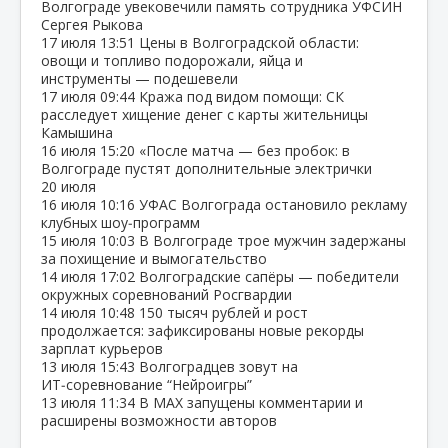
Волгограде увековечили память сотрудника УФСИН
Сергея Рыкова
17 июля
13:51
Цены в Волгоградской области:
овощи и топливо подорожали, яйца и
инструменты — подешевели
17 июля
09:44
Кража под видом помощи: СК
расследует хищение денег с карты жительницы
Камышина
16 июля
15:20
«После матча — без пробок: в
Волгограде пустят дополнительные электрички
20 июля
16 июля
10:16
УФАС Волгограда остановило рекламу
клубных шоу‑программ
15 июля
10:03
В Волгограде трое мужчин задержаны
за похищение и вымогательство
14 июля
17:02
Волгоградские сапёры — победители
окружных соревнований Росгвардии
14 июля
10:48
150 тысяч рублей и рост
продолжается: зафиксированы новые рекорды
зарплат курьеров
13 июля
15:43
Волгоградцев зовут на
ИТ‑соревнование “Нейроигры”
13 июля
11:34
В МАХ запущены комментарии и
расширены возможности авторов