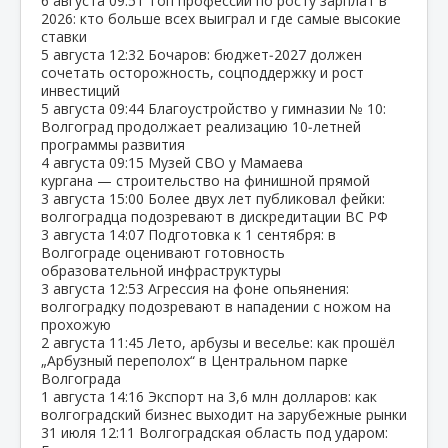
6 августа
09:51
Топ профессий по росту зарплат в
2026: кто больше всех выиграл и где самые высокие
ставки
5 августа
12:32
Бочаров: бюджет‑2027 должен
сочетать осторожность, соцподдержку и рост
инвестиций
5 августа
09:44
Благоустройство у гимназии № 10:
Волгоград продолжает реализацию 10‑летней
программы развития
4 августа
09:15
Музей СВО у Мамаева
кургана — строительство на финишной прямой
3 августа
15:00
Более двух лет публиковал фейки:
волгоградца подозревают в дискредитации ВС РФ
3 августа
14:07
Подготовка к 1 сентября: в
Волгограде оценивают готовность
образовательной инфраструктуры
3 августа
12:53
Агрессия на фоне опьянения:
волгоградку подозревают в нападении с ножом на
прохожую
2 августа
11:45
Лето, арбузы и веселье: как прошёл
„Арбузный переполох“ в Центральном парке
Волгограда
1 августа
14:16
Экспорт на 3,6 млн долларов: как
волгоградский бизнес выходит на зарубежные рынки
31 июля
12:11
Волгоградская область под ударом: