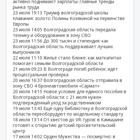
активно поднимают зарплаты: главные тренды
рынка труда
23 июля
19:13
Триумф волгоградской школы
плавания: золото Полины Козякиной на первенстве
Европы
23 июля
14:05
Волгоградская область передала
технику и оборудование в зону СВО
23 июля
11:56
До 300 тысяч и стипендия: как
Волгоградская область поддерживает лучших
выпускников
22 июля
11:10
Жильё стало ближе: как маткапитал
помогает семьям Волгоградской области
21 июля
09:23
В Волгограде погиб ребёнок: идёт
процессуальная проверка
20 июля
16:37
Волгоградская область отправила в
зону СВО 4 бронеавтомобиля «Сармат»
20 июля
14:15
Новое условие для единого пособия в
Волгоградской области: с 21 июля нужен
подтверждённый уход за родственником
19 июля
13:43
Ещё одну библиотеку в Волгоградской
области переоборудуют по модельному стандарту
18 июля
13:14
От квестов до VR‑туров: в Камышине
готовят к открытию детский просветительский
центр
17 июля
14:02
Орден Мужества — посмертно: в