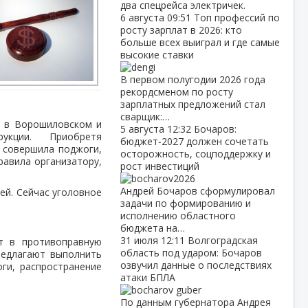
два спецрейса электричек.
6 августа
09:51
Топ профессий по
росту зарплат в 2026: кто
больше всех выиграл и где самые
высокие ставки
В первом полугодии 2026 года
рекордсменом по росту
зарплатных предложений стал
сварщик:…
й в Ворошиловском и
5 августа
12:32
Бочаров:
укции. Приобретя
бюджет‑2027 должен сочетать
 совершила поджоги,
осторожность, соцподдержку и
равила организатору,
рост инвестиций
Андрей Бочаров сформулировал
ей. Сейчас уголовное
задачи по формированию и
.
исполнению областного
бюджета на…
31 июля
12:11
Волгоградская
т в противоправную
область под ударом: Бочаров
редлагают выполнить
озвучил данные о последствиях
ги, распространение
атаки БПЛА
По данным губернатора Андрея