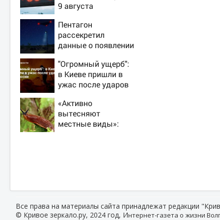
9 августа
Пентагон
рассекретил
данные о появлении
НЛО на Ближнем
"Огромный ущерб":
Востоке
в Киеве пришли в
ужас после ударов
ВС России
«Активно
вытесняют
местные виды»:
биолог — о
распространении
испанских слизней
и эффективных
способах борьбы с
ними
Все права на материалы сайта принадлежат редакции "Крив
© Кривое зеркало.ру, 2024 год, И
нтернет-газета о жизни Волг