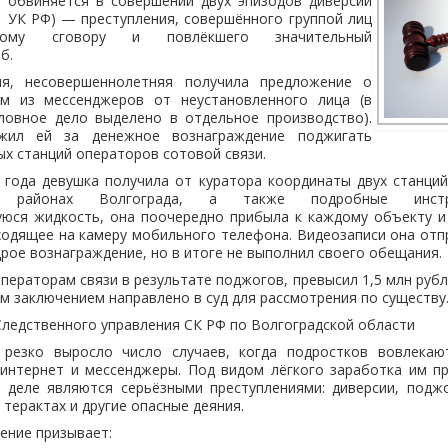
а обвиняется в совершении двух эпизодов диверсии
 281 УК РФ) — преступления, совершённого группой лиц
ному сговору и повлёкшего значительный
б.
ия, несовершеннолетняя получила предложение о
ом из мессенджеров от неустановленного лица (в
ловное дело выделено в отдельное производство).
жил ей за денежное вознаграждение поджигать
х станций операторов сотовой связи.
 года девушка получила от куратора координаты двух станци
ом районах Волгограда, а также подробные инстр
юся жидкость, она поочередно прибыла к каждому объекту и
одящее на камеру мобильного телефона. Видеозаписи она отп
ое вознаграждение, но в итоге не выполнил своего обещания.
ператорам связи в результате поджогов, превысил 1,5 млн рубл
м заключением направлено в суд для рассмотрения по существу
ледственного управления СК РФ по Волгоградской области
 резко выросло число случаев, когда подростков вовлекаю
 интернет и мессенджеры. Под видом лёгкого заработка им п
а деле являются серьёзными преступлениями: диверсии, поджо
терактах и другие опасные деяния.
ение призывает: