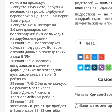
ножом на прохожую
родителей — внимат
2 августа
11:45
Лето, арбузы и
внимание на подозри
веселье: как прошёл „Арбузный
подростков — не п
переполох“ в Центральном парке
«подработках» вле
Волгограда
изменить жизнь и пр
1 августа
14:16
Экспорт на
3,6 млн долларов: как
волгоградский бизнес выходит
на зарубежные рынки
31 июля
12:11
Волгоградская
Назад
область под ударом: Бочаров
озвучил данные о последствиях
атаки БПЛА
30 июля
11:12
Зарплаты
выпускников в химии и
фармацевтике: волгоградские
вузы закрепились в топ‑15
Самое
рейтинга
29 июля
17:46
Объявлен конкурс
на ремонт моста через
Волго‑Донской канал в
Читать Кривое-Зерк
Красноармейском районе
28 июля
11:33
Добавить комментар
Фестиваль #ТриЧетыре пройдёт
в Волгограде 11–13 сентября