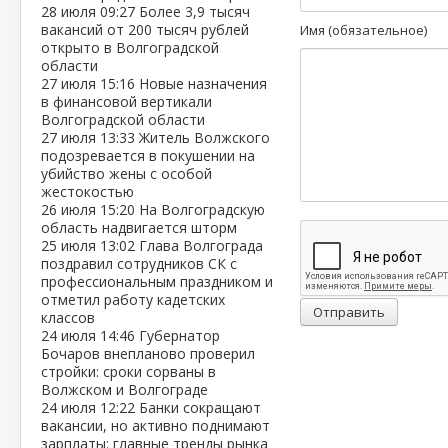
28 июля
09:27
Более 3,9 тысяч
вакансий от 200 тысяч рублей
Имя (обязательное)
открыто в Волгоградской
области
27 июля
15:16
Новые назначения
в финансовой вертикали
Волгоградской области
27 июля
13:33
Житель Волжского
подозревается в покушении на
убийство жены с особой
жестокостью
26 июля
15:20
На Волгоградскую
область надвигается шторм
25 июля
13:02
Глава Волгограда
поздравил сотрудников СК с
профессиональным праздником и
отметил работу кадетских
Отправить
классов
24 июля
14:46
Губернатор
Бочаров внепланово проверил
стройки: сроки сорваны в
Волжском и Волгограде
24 июля
12:22
Банки сокращают
вакансии, но активно поднимают
зарплаты: главные тренды рынка