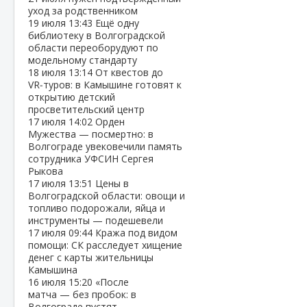
уход за родственником
19 июля
13:43
Ещё одну
библиотеку в Волгоградской
области переоборудуют по
модельному стандарту
18 июля
13:14
От квестов до
VR‑туров: в Камышине готовят к
открытию детский
просветительский центр
17 июля
14:02
Орден
Мужества — посмертно: в
Волгограде увековечили память
сотрудника УФСИН Сергея
Рыкова
17 июля
13:51
Цены в
Волгоградской области: овощи и
топливо подорожали, яйца и
инструменты — подешевели
17 июля
09:44
Кража под видом
помощи: СК расследует хищение
денег с карты жительницы
Камышина
16 июля
15:20
«После
матча — без пробок: в
Волгограде пустят