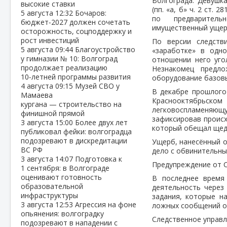
Волгограда. Девушк
высокие ставки
(пп. «а, б» ч. 2 ст.
5 августа
12:32
Бочаров:
по предваритель
бюджет‑2027 должен сочетать
имущественный ущер
осторожность, соцподдержку и
рост инвестиций
По версии следств
5 августа
09:44
Благоустройство
«заработке» в одн
у гимназии № 10: Волгоград
отношении него уго
продолжает реализацию
Незнакомец предло
10‑летней программы развития
оборудование базовы
4 августа
09:15
Музей СВО у
В декабре прошлого
Мамаева
Краснооктябрьск
кургана — строительство на
легковоспламеняющу
финишной прямой
зафиксировав происх
3 августа
15:00
Более двух лет
который обещал щедр
публиковал фейки: волгоградца
подозревают в дискредитации
Ущерб, нанесённый о
ВС РФ
дело с обвинительны
3 августа
14:07
Подготовка к
Предупреждение от С
1 сентября: в Волгограде
оценивают готовность
В последнее время
образовательной
деятельность через
инфраструктуры
задания, которые н
3 августа
12:53
Агрессия на фоне
ложных сообщений о 
опьянения: волгоградку
Следственное управл
подозревают в нападении с