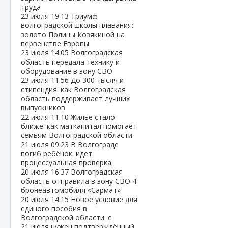
труда
23 июля
19:13
Триумф
волгоградской школы плавания:
золото Полины Козякиной на
первенстве Европы
23 июля
14:05
Волгоградская
область передала технику и
оборудование в зону СВО
23 июля
11:56
До 300 тысяч и
стипендия: как Волгоградская
область поддерживает лучших
выпускников
22 июля
11:10
Жильё стало
ближе: как маткапитал помогает
семьям Волгоградской области
21 июля
09:23
В Волгограде
погиб ребёнок: идёт
процессуальная проверка
20 июля
16:37
Волгоградская
область отправила в зону СВО 4
бронеавтомобиля «Сармат»
20 июля
14:15
Новое условие для
единого пособия в
Волгоградской области: с
21 июля нужен подтверждённый