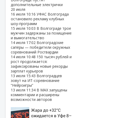
дополнительные электрички
20 июля
16 июля
10:16
УФАС Волгограда
остановило рекламу клубных
шоу‑программ
15 июля
10:03
В Волгограде трое
мужчин задержаны за похищение
и вымогательство
14 июля
17:02
Волгоградские
сапёры — победители окружных
соревнований Росгвардии
14 июля
10:48
150 тысяч рублей и
рост продолжается:
зафиксированы новые рекорды
зарплат курьеров
13 июля
15:43
Волгоградцев
зовут на ИТ‑соревнование
“Нейроигры”
13 июля
11:34
В МАХ запущены
комментарии и расширены
возможности авторов
Жара до +32°C
ожидается в Уфе 8–