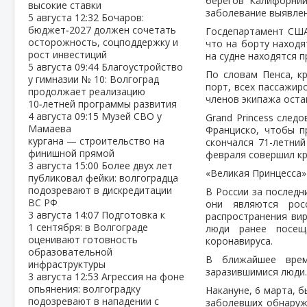
берегов Калифорнии
высокие ставки
заболевание выявлен
5 августа
12:32
Бочаров:
бюджет‑2027 должен сочетать
Госдепартамент США
осторожность, соцподдержку и
что на борту находя
рост инвестиций
на судне находятся п
5 августа
09:44
Благоустройство
По словам Пенса, к
у гимназии № 10: Волгоград
порт, всех пассажир
продолжает реализацию
членов экипажа остан
10‑летней программы развития
4 августа
09:15
Музей СВО у
Grand Princess след
Мамаева
Франциско, чтобы п
кургана — строительство на
скончался 71-летни
финишной прямой
февраля совершил кр
3 августа
15:00
Более двух лет
«Великая Принцесса» 
публиковал фейки: волгоградца
подозревают в дискредитации
В России за последн
ВС РФ
они являются рос
3 августа
14:07
Подготовка к
распространения вир
1 сентября: в Волгограде
люди ранее посещ
оценивают готовность
коронавируса.
образовательной
В ближайшее врем
инфраструктуры
заразившимися люди
3 августа
12:53
Агрессия на фоне
опьянения: волгоградку
Накануне, 6 марта, 
подозревают в нападении с
заболевших обнаруж