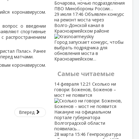
Бочарова, ночью подразделения
ПВО Минобороны России…
ийся коронавирусом.
29 июля
17:46
Объявлен конкурс
на ремонт моста через
Волго‑Донской канал в
т вопрос о введении
Красноармейском районе
 заявляют спортивные
 с распространением
Город запускает конкурс, чтобы
выбрать подрядчика для
ристал Пэлас». Ранее
обновления моста в
перед матчами.
Красноармейском…
овым коронавирусом.
Самые читаемые
14 февраля
12:21
Сколько ни
говори: Боженов, Боженов –
мост не появится
Накануне на официальном
Вперед
портале губернатора
Волгоградской области
появилась…
28 марта
15:46
Генпрокуратура