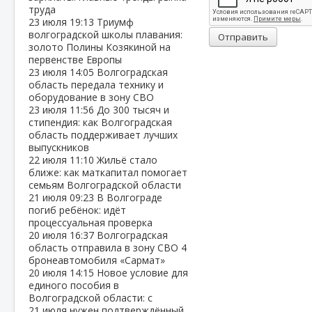
труда
23 июля
19:13
Триумф
волгоградской школы плавания:
Отправить
золото Полины Козякиной на
первенстве Европы
23 июля
14:05
Волгоградская
область передала технику и
оборудование в зону СВО
23 июля
11:56
До 300 тысяч и
стипендия: как Волгоградская
область поддерживает лучших
выпускников
22 июля
11:10
Жильё стало
ближе: как маткапитал помогает
семьям Волгоградской области
21 июля
09:23
В Волгограде
погиб ребёнок: идёт
процессуальная проверка
20 июля
16:37
Волгоградская
область отправила в зону СВО 4
бронеавтомобиля «Сармат»
20 июля
14:15
Новое условие для
единого пособия в
Волгоградской области: с
21 июля нужен подтверждённый