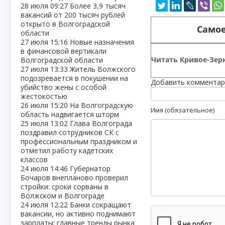
28 июля
09:27
Более 3,9 тысяч
вакансий от 200 тысяч рублей
открыто в Волгоградской
Самое
области
27 июля
15:16
Новые назначения
в финансовой вертикали
Читать Кривое-Зерк
Волгоградской области
27 июля
13:33
Житель Волжского
подозревается в покушении на
Добавить комментар
убийство жены с особой
жестокостью
26 июля
15:20
На Волгоградскую
Имя (обязательное)
область надвигается шторм
25 июля
13:02
Глава Волгограда
поздравил сотрудников СК с
профессиональным праздником и
отметил работу кадетских
классов
24 июля
14:46
Губернатор
Бочаров внепланово проверил
стройки: сроки сорваны в
Волжском и Волгограде
24 июля
12:22
Банки сокращают
вакансии, но активно поднимают
зарплаты: главные тренды рынка