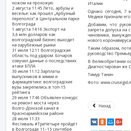
ножом на прохожую
Италии.
2 августа
11:45
Лето, арбузы и
Однако сегодня, 7 
веселье: как прошёл „Арбузный
Медики признали ег
переполох“ в Центральном парке
Волгограда
Добавим, что руков
1 августа
14:16
Экспорт на
запрета допуска на 
3,6 млн долларов: как
чиновники, вынужде
волгоградский бизнес выходит
нового коронавируса,
на зарубежные рынки
Таким образом, поте
31 июля
12:11
Волгоградская
руководство Премьер
область под ударом: Бочаров
озвучил данные о последствиях
В Великобритании о
атаки БПЛА
Диагностирован же C
30 июля
11:12
Зарплаты
Тимур Танин
выпускников в химии и
фармацевтике: волгоградские
Фото: www.cruisegid.r
вузы закрепились в топ‑15
рейтинга
29 июля
17:46
Объявлен конкурс
на ремонт моста через
Назад
Волго‑Донской канал в
Красноармейском районе
28 июля
11:33
Фестиваль #ТриЧетыре пройдёт
в Волгограде 11–13 сентября