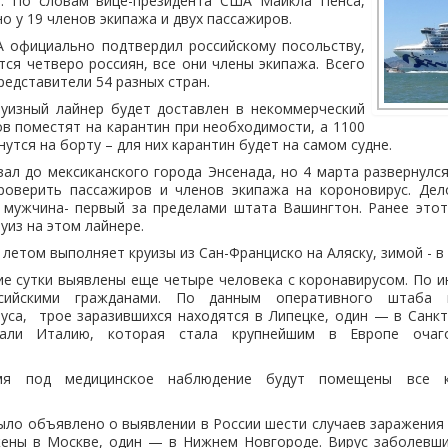
. По словам вице-президента США Майкла Пенса,
о у 19 членов экипажа и двух пассажиров.
 официально подтвердил российскому посольству,
тся четверо россиян, все они члены экипажа. Всего
редставители 54 разных стран.
руизный лайнер будет доставлен в некоммерческий
ов поместят на карантин при необходимости, а 1100
утся на борту – для них карантин будет на самом судне.
овал до мексиканского города Энсенада, но 4 марта развернулся
роверить пассажиров и членов экипажа на короновирус. Де
й мужчина- первый за пределами штата Вашингтон. Ранее этот
уиз на этом лайнере.
летом выполняет круизы из Сан-Франциско на Аляску, зимой - в 
ие сутки выявлены еще четыре человека с коронавирусом. По 
сийскими гражданами. По данным оперативного штаба 
уса, трое заразившихся находятся в Липецке, один — в Санкт
али Италию, которая стала крупнейшим в Европе очаго
я под медицинское наблюдение будут помещены все к
.
было объявлено о выявлении в России шести случаев заражения
ены в Москве, один — в Нижнем Новгороде. Вирус заболевши