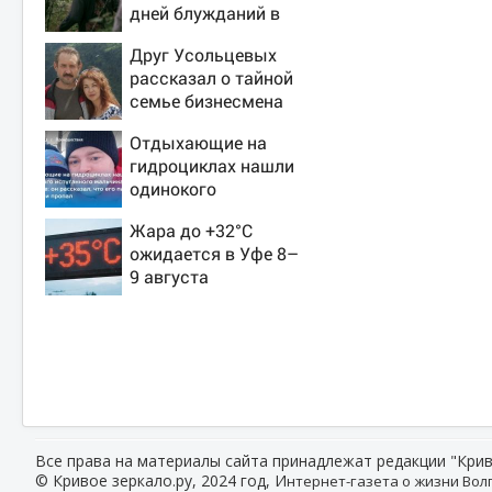
дней блужданий в
тайге
Друг Усольцевых
рассказал о тайной
семье бизнесмена
Отдыхающие на
гидроциклах нашли
одинокого
испуганного
Жара до +32°C
мальчика на лодке:
ожидается в Уфе 8–
он рассказал, что
9 августа
его папа нырнул и
пропал
Все права на материалы сайта принадлежат редакции "Крив
© Кривое зеркало.ру, 2024 год, И
нтернет-газета о жизни Волг