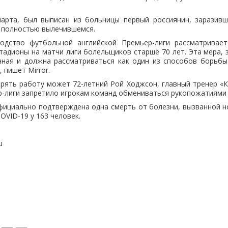
марта, был выписан из больницы первый россиянин, заразивш
о полностью вылечившемся.
одство футбольной английской Премьер-лиги рассматривае
стадионы на матчи лиги болельщиков старше 70 лет. Эта мера,
нная и должна рассматриваться как один из способов борьбы
 пишет Mirror.
рять работу может 72-летний Рой Ходжсон, главный тренер «К
-лиги запретило игрокам команд обмениваться рукопожатиями 
фициально подтверждена одна смерть от болезни, вызванной н
OVID-19 у 163 человек.
u