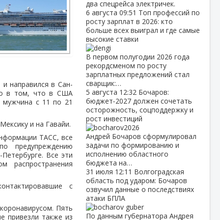
два спецрейса электричек.
6 августа
09:51
Топ профессий по
росту зарплат в 2026: кто
больше всех выиграл и где самые
высокие ставки
В первом полугодии 2026 года
рекордсменом по росту
зарплатных предложений стал
сварщик:…
 и направился в Сан-
5 августа
12:32
Бочаров:
ло в том, что в США
бюджет‑2027 должен сочетать
 мужчина с 11 по 21
осторожность, соцподдержку и
рост инвестиций
Мексику и на Гавайи.
Андрей Бочаров сформулировал
информации ТАСС, все
задачи по формированию и
по предупреждению
исполнению областного
-Петербурге. Все эти
бюджета на…
м распространения
31 июля
12:11
Волгоградская
область под ударом: Бочаров
онтактировавшие с
озвучил данные о последствиях
атаки БПЛА
 коронавирусом. Пять
По данным губернатора Андрея
е привезли также из