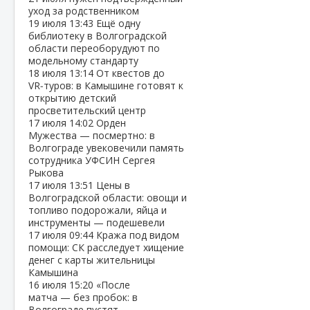
уход за родственником
19 июля
13:43
Ещё одну
библиотеку в Волгоградской
области переоборудуют по
модельному стандарту
18 июля
13:14
От квестов до
VR‑туров: в Камышине готовят к
открытию детский
просветительский центр
17 июля
14:02
Орден
Мужества — посмертно: в
Волгограде увековечили память
сотрудника УФСИН Сергея
Рыкова
17 июля
13:51
Цены в
Волгоградской области: овощи и
топливо подорожали, яйца и
инструменты — подешевели
17 июля
09:44
Кража под видом
помощи: СК расследует хищение
денег с карты жительницы
Камышина
16 июля
15:20
«После
матча — без пробок: в
Волгограде пустят