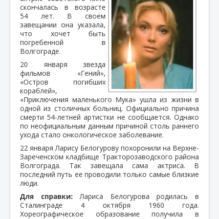
скончалась в возрасте
54 лет. В своем
завещании она указала,
что хочет быть
погребенной в
Волгограде.
20 января звезда
фильмов «Гений»,
«Остров погибших
кораблей»,
«Приключения маленького Мука» ушла из жизни в
одной из столичных больниц. Официально причина
смерти 54-летней артистки не сообщается. Однако
по неофициальным данным причиной столь раннего
ухода стало онкологическое заболевание.
22 января Ларису Белогурову похоронили на Верхне-
Зареченском кладбище Тракторозаводского района
Волгограда. Так завещала сама актриса. В
последний путь ее проводили только самые близкие
люди.
Для справки:
Лариса Белогурова родилась в
Сталинграде 4 октября 1960 года.
Хореографическое образование получила в