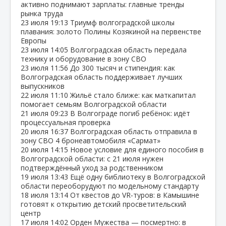
активно поднимают зарплаты: главные тренды
рынка труда
23 июля
19:13
Триумф волгоградской школы
плавания: золото Полины Козякиной на первенстве
Европы
23 июля
14:05
Волгоградская область передала
технику и оборудование в зону СВО
23 июля
11:56
До 300 тысяч и стипендия: как
Волгоградская область поддерживает лучших
выпускников
22 июля
11:10
Жильё стало ближе: как маткапитал
помогает семьям Волгоградской области
21 июля
09:23
В Волгограде погиб ребёнок: идёт
процессуальная проверка
20 июля
16:37
Волгоградская область отправила в
зону СВО 4 бронеавтомобиля «Сармат»
20 июля
14:15
Новое условие для единого пособия в
Волгоградской области: с 21 июля нужен
подтверждённый уход за родственником
19 июля
13:43
Ещё одну библиотеку в Волгоградской
области переоборудуют по модельному стандарту
18 июля
13:14
От квестов до VR‑туров: в Камышине
готовят к открытию детский просветительский
центр
17 июля
14:02
Орден Мужества — посмертно: в