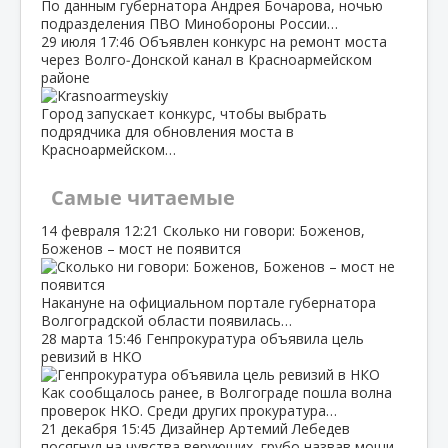
По данным губернатора Андрея Бочарова, ночью
подразделения ПВО Минобороны России…
29 июля
17:46
Объявлен конкурс на ремонт моста
через Волго‑Донской канал в Красноармейском
районе
Город запускает конкурс, чтобы выбрать
подрядчика для обновления моста в
Красноармейском…
Самые читаемые
14 февраля
12:21
Сколько ни говори: Боженов,
Боженов – мост не появится
Накануне на официальном портале губернатора
Волгоградской области появилась…
28 марта
15:46
Генпрокуратура объявила цель
ревизий в НКО
Как сообщалось ранее, в Волгограде пошла волна
проверок НКО. Среди других прокуратура…
21 декабря
15:45
Дизайнер Артемий Лебедев
посягнул на чувства верующих, грубо назвав мощи