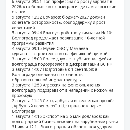
6 августа
09:51
Топ профессий по росту зарплат в
2026: кто больше всех выиграл и где самые высокие
ставки
5 августа
12:32
Бочаров: бюджет‑2027 должен
сочетать осторожность, соцподдержку и рост
инвестиций
5 августа
09:44
Благоустройство у гимназии № 10:
Волгоград продолжает реализацию 10‑летней
программы развития
4 августа
09:15
Музей СВО у Мамаева
кургана — строительство на финишной прямой
3 августа
15:00
Более двух лет публиковал фейки:
волгоградца подозревают в дискредитации ВС РФ
3 августа
14:07
Подготовка к 1 сентября: в
Волгограде оценивают готовность
образовательной инфраструктуры
3 августа
12:53
Агрессия на фоне опьянения:
волгоградку подозревают в нападении с ножом на
прохожую
2 августа
11:45
Лето, арбузы и веселье: как прошёл
„Арбузный переполох“ в Центральном парке
Волгограда
1 августа
14:16
Экспорт на 3,6 млн долларов: как
волгоградский бизнес выходит на зарубежные рынки
31 июля
12:11
Волгоградская область под ударом: