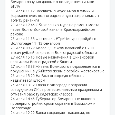
Бочаров озвучил данные о последствиях атаки
БПЛА
30 июля
11:12
Зарплаты выпускников в химии и
фармацевтике: волгоградские вузы закрепились в
топ‑15 рейтинга
29 июля
17:46
Объявлен конкурс на ремонт моста
через Волго‑Донской канал в Красноармейском
районе
28 июля
11:33
Фестиваль #ТриЧетыре пройдёт в
Волгограде 11–13 сентября
28 июля
09:27
Более 3,9 тысяч вакансий от 200
тысяч рублей открыто в Волгоградской области
27 июля
15:16
Новые назначения в финансовой
вертикали Волгоградской области
27 июля
13:33
Житель Волжского подозревается в
покушении на убийство жены с особой жестокостью
26 июля
15:20
На Волгоградскую область
надвигается шторм
25 июля
13:02
Глава Волгограда поздравил
сотрудников СК с профессиональным праздником и
отметил работу кадетских классов
24 июля
14:46
Губернатор Бочаров внепланово
проверил стройки: сроки сорваны в Волжском и
Волгограде
24 июля
12:22
Банки сокращают вакансии, но