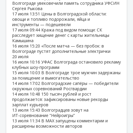
Волгограде увековечили память сотрудника УФСИН
Сергея Рыкова
17 июля
13:51
Цены в Волгоградской области:
овощи и топливо подорожали, яйца и
инструменты — подешевели
17 июля
09:44
Кража под видом помощи: СК
расследует хищение денег с карты жительницы
Камышина
16 июля
15:20
«После матча — без пробок: в
Волгограде пустят дополнительные электрички
20 июля
16 июля
10:16
УФАС Волгограда остановило рекламу
клубных шоу‑программ
15 июля
10:03
В Волгограде трое мужчин задержаны
за похищение и вымогательство
14 июля
17:02
Волгоградские сапёры — победители
окружных соревнований Росгвардии
14 июля
10:48
150 тысяч рублей и рост
продолжается: зафиксированы новые рекорды
зарплат курьеров
13 июля
15:43
Волгоградцев зовут на
ИТ‑соревнование “Нейроигры”
13 июля
11:34
В МАХ запущены комментарии и
расширены возможности авторов