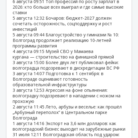
6 августа
09:51
Топ профессий по росту зарплат в
2026: кто больше всех выиграл и где самые высокие
ставки
5 августа
12:32
Бочаров: бюджет‑2027 должен
сочетать осторожность, соцподдержку и рост
инвестиций
5 августа
09:44
Благоустройство у гимназии № 10:
Волгоград продолжает реализацию 10‑летней
программы развития
4 августа
09:15
Музей СВО у Мамаева
кургана — строительство на финишной прямой
3 августа
15:00
Более двух лет публиковал фейки:
волгоградца подозревают в дискредитации ВС РФ
3 августа
14:07
Подготовка к 1 сентября: в
Волгограде оценивают готовность
образовательной инфраструктуры
3 августа
12:53
Агрессия на фоне опьянения:
волгоградку подозревают в нападении с ножом на
прохожую
2 августа
11:45
Лето, арбузы и веселье: как прошёл
„Арбузный переполох“ в Центральном парке
Волгограда
1 августа
14:16
Экспорт на 3,6 млн долларов: как
волгоградский бизнес выходит на зарубежные рынки
31 июля
12:11
Волгоградская область под ударом: