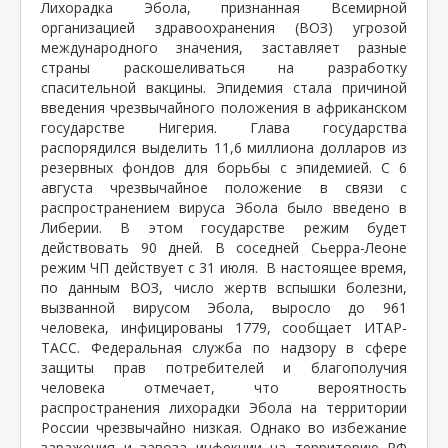
Лихорадка Эбола, признанная Всемирной
организацией здравоохранения (ВОЗ) угрозой
международного значения, заставляет разные
страны раскошеливаться на разработку
спасительной вакцины. Эпидемия стала причиной
введения чрезвычайного положения в африканском
государстве Нигерия. Глава государства
распорядился выделить 11,6 миллиона долларов из
резервных фондов для борьбы с эпидемией. С 6
августа чрезвычайное положение в связи с
распространением вируса Эбола было введено в
Либерии. В этом государстве режим будет
действовать 90 дней. В соседней Сьерра-Леоне
режим ЧП действует с 31 июля.
В настоящее время,
по данным ВОЗ, число жертв вспышки болезни,
вызванной вирусом Эбола, выросло до 961
человека, инфицированы 1779, сообщает ИТАР-
ТАСС. Федеральная служба по надзору в сфере
защиты прав потребителей и благополучия
человека отмечает, что вероятность
распространения лихорадки Эбола на территории
России чрезвычайно низкая. Однако во избежание
заражения и завоза инфекции на территорию РФ