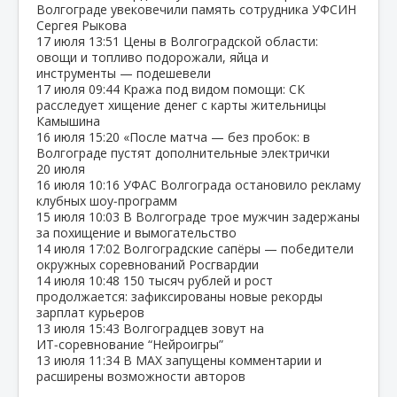
Волгограде увековечили память сотрудника УФСИН
Сергея Рыкова
17 июля
13:51
Цены в Волгоградской области:
овощи и топливо подорожали, яйца и
инструменты — подешевели
17 июля
09:44
Кража под видом помощи: СК
расследует хищение денег с карты жительницы
Камышина
16 июля
15:20
«После матча — без пробок: в
Волгограде пустят дополнительные электрички
20 июля
16 июля
10:16
УФАС Волгограда остановило рекламу
клубных шоу‑программ
15 июля
10:03
В Волгограде трое мужчин задержаны
за похищение и вымогательство
14 июля
17:02
Волгоградские сапёры — победители
окружных соревнований Росгвардии
14 июля
10:48
150 тысяч рублей и рост
продолжается: зафиксированы новые рекорды
зарплат курьеров
13 июля
15:43
Волгоградцев зовут на
ИТ‑соревнование “Нейроигры”
13 июля
11:34
В МАХ запущены комментарии и
расширены возможности авторов