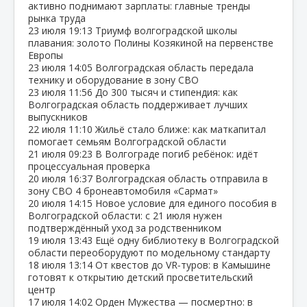
активно поднимают зарплаты: главные тренды
рынка труда
23 июля
19:13
Триумф волгоградской школы
плавания: золото Полины Козякиной на первенстве
Европы
23 июля
14:05
Волгоградская область передала
технику и оборудование в зону СВО
23 июля
11:56
До 300 тысяч и стипендия: как
Волгоградская область поддерживает лучших
выпускников
22 июля
11:10
Жильё стало ближе: как маткапитал
помогает семьям Волгоградской области
21 июля
09:23
В Волгограде погиб ребёнок: идёт
процессуальная проверка
20 июля
16:37
Волгоградская область отправила в
зону СВО 4 бронеавтомобиля «Сармат»
20 июля
14:15
Новое условие для единого пособия в
Волгоградской области: с 21 июля нужен
подтверждённый уход за родственником
19 июля
13:43
Ещё одну библиотеку в Волгоградской
области переоборудуют по модельному стандарту
18 июля
13:14
От квестов до VR‑туров: в Камышине
готовят к открытию детский просветительский
центр
17 июля
14:02
Орден Мужества — посмертно: в