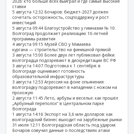
2026: кто больше всех выиграл и где самые высокие
ставки
5 августа
12:32
Бочаров: бюджет‑2027 должен
сочетать осторожность, соцподдержку и рост
инвестиций
5 августа
09:44
Благоустройство у гимназии № 10:
Волгоград продолжает реализацию 10‑летней
программы развития
4 августа
09:15
Музей СВО у Мамаева
кургана — строительство на финишной прямой
3 августа
15:00
Более двух лет публиковал фейки:
волгоградца подозревают в дискредитации ВС РФ
3 августа
14:07
Подготовка к 1 сентября: в
Волгограде оценивают готовность
образовательной инфраструктуры
3 августа
12:53
Агрессия на фоне опьянения:
волгоградку подозревают в нападении с ножом на
прохожую
2 августа
11:45
Лето, арбузы и веселье: как прошёл
„Арбузный переполох“ в Центральном парке
Волгограда
1 августа
14:16
Экспорт на 3,6 млн долларов: как
волгоградский бизнес выходит на зарубежные рынки
31 июля
12:11
Волгоградская область под ударом:
Бочаров озвучил данные о последствиях атаки