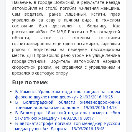
Накануне, в городе Волжский, в результате наезда
автомобиля на столб, погибла 43-летняя женщина.
Сам водитель, ранее лишенный, кстати, прав
управления за езду в пьяном виде, в тяжелом
состоянии был доставлен в больницу. Как
рассказали «КЗ» в ГУ МВД России по Волгоградской
области, также в тяжелом состоянии
госпитализирована еще одна пассажирка, сидевшая
рядом с водителем на переднем пассажирском
месте. ДТП произошло рано утром на улице Ленина
города-спутника. Водитель автомобиля нарушил
скоростной режим, не справился с управлением и
врезался в световую опору.
Еще по теме:
В Каменск-Уральском водитель тащила на своем
фаркопе двухлетнюю девочку -
21/03/2016 19:25
В Волгоградской области железнодорожники
тоннами воровали металлолом -
19/03/2016 14:13
В Волгограде 18-летний водитель насмерть сбил
51-летнюю женщину -
14/03/2016 09:17
В автокатастрофе погибла топ-менеджер Русской
медиагруппы Ася Лаврина -
13/03/2016 13:48