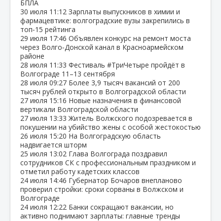
БПЛА
30 июля
11:12
Зарплаты выпускников в химии и
фармацевтике: волгоградские вузы закрепились в
топ‑15 рейтинга
29 июля
17:46
Объявлен конкурс на ремонт моста
через Волго‑Донской канал в Красноармейском
районе
28 июля
11:33
Фестиваль #ТриЧетыре пройдёт в
Волгограде 11–13 сентября
28 июля
09:27
Более 3,9 тысяч вакансий от 200
тысяч рублей открыто в Волгоградской области
27 июля
15:16
Новые назначения в финансовой
вертикали Волгоградской области
27 июля
13:33
Житель Волжского подозревается в
покушении на убийство жены с особой жестокостью
26 июля
15:20
На Волгоградскую область
надвигается шторм
25 июля
13:02
Глава Волгограда поздравил
сотрудников СК с профессиональным праздником и
отметил работу кадетских классов
24 июля
14:46
Губернатор Бочаров внепланово
проверил стройки: сроки сорваны в Волжском и
Волгограде
24 июля
12:22
Банки сокращают вакансии, но
активно поднимают зарплаты: главные тренды