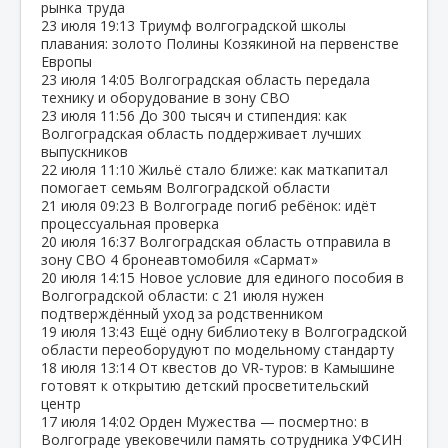
рынка труда
23 июля
19:13
Триумф волгоградской школы
плавания: золото Полины Козякиной на первенстве
Европы
23 июля
14:05
Волгоградская область передала
технику и оборудование в зону СВО
23 июля
11:56
До 300 тысяч и стипендия: как
Волгоградская область поддерживает лучших
выпускников
22 июля
11:10
Жильё стало ближе: как маткапитал
помогает семьям Волгоградской области
21 июля
09:23
В Волгограде погиб ребёнок: идёт
процессуальная проверка
20 июля
16:37
Волгоградская область отправила в
зону СВО 4 бронеавтомобиля «Сармат»
20 июля
14:15
Новое условие для единого пособия в
Волгоградской области: с 21 июля нужен
подтверждённый уход за родственником
19 июля
13:43
Ещё одну библиотеку в Волгоградской
области переоборудуют по модельному стандарту
18 июля
13:14
От квестов до VR‑туров: в Камышине
готовят к открытию детский просветительский
центр
17 июля
14:02
Орден Мужества — посмертно: в
Волгограде увековечили память сотрудника УФСИН