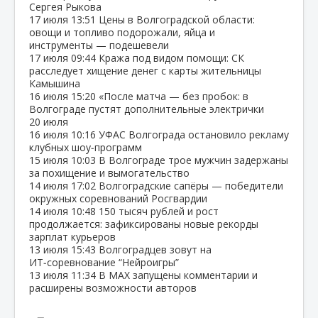
Сергея Рыкова
17 июля
13:51
Цены в Волгоградской области:
овощи и топливо подорожали, яйца и
инструменты — подешевели
17 июля
09:44
Кража под видом помощи: СК
расследует хищение денег с карты жительницы
Камышина
16 июля
15:20
«После матча — без пробок: в
Волгограде пустят дополнительные электрички
20 июля
16 июля
10:16
УФАС Волгограда остановило рекламу
клубных шоу‑программ
15 июля
10:03
В Волгограде трое мужчин задержаны
за похищение и вымогательство
14 июля
17:02
Волгоградские сапёры — победители
окружных соревнований Росгвардии
14 июля
10:48
150 тысяч рублей и рост
продолжается: зафиксированы новые рекорды
зарплат курьеров
13 июля
15:43
Волгоградцев зовут на
ИТ‑соревнование “Нейроигры”
13 июля
11:34
В МАХ запущены комментарии и
расширены возможности авторов