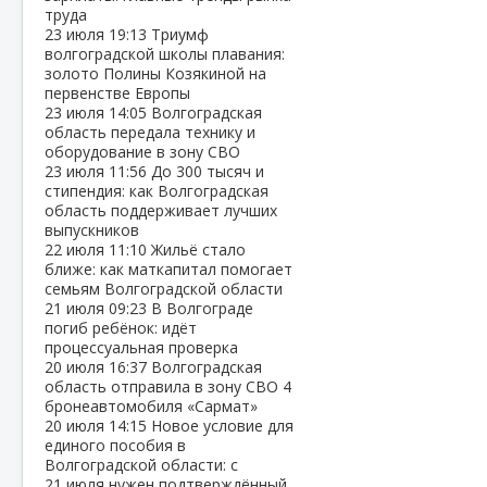
труда
23 июля
19:13
Триумф
волгоградской школы плавания:
золото Полины Козякиной на
первенстве Европы
23 июля
14:05
Волгоградская
область передала технику и
оборудование в зону СВО
23 июля
11:56
До 300 тысяч и
стипендия: как Волгоградская
область поддерживает лучших
выпускников
22 июля
11:10
Жильё стало
ближе: как маткапитал помогает
семьям Волгоградской области
21 июля
09:23
В Волгограде
погиб ребёнок: идёт
процессуальная проверка
20 июля
16:37
Волгоградская
область отправила в зону СВО 4
бронеавтомобиля «Сармат»
20 июля
14:15
Новое условие для
единого пособия в
Волгоградской области: с
21 июля нужен подтверждённый