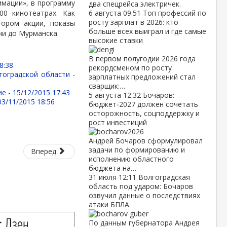
имации», в программу
два спецрейса электричек.
0 кинотеатрах. Как
6 августа
09:51
Топ профессий по
росту зарплат в 2026: кто
тором акции, показы
больше всех выиграл и где самые
чи до Мурманска.
высокие ставки
В первом полугодии 2026 года
8:38
рекордсменом по росту
гоградской области -
зарплатных предложений стал
сварщик:…
ие -
15/12/2015 17:43
5 августа
12:32
Бочаров:
03/11/2015 18:56
бюджет‑2027 должен сочетать
осторожность, соцподдержку и
рост инвестиций
Андрей Бочаров сформулировал
задачи по формированию и
Вперед
исполнению областного
бюджета на…
31 июля
12:11
Волгоградская
область под ударом: Бочаров
озвучил данные о последствиях
атаки БПЛА
По данным губернатора Андрея