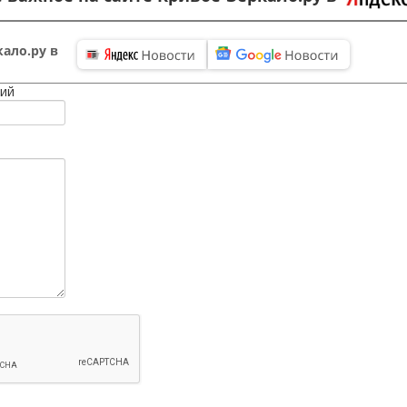
ало.ру в
ий