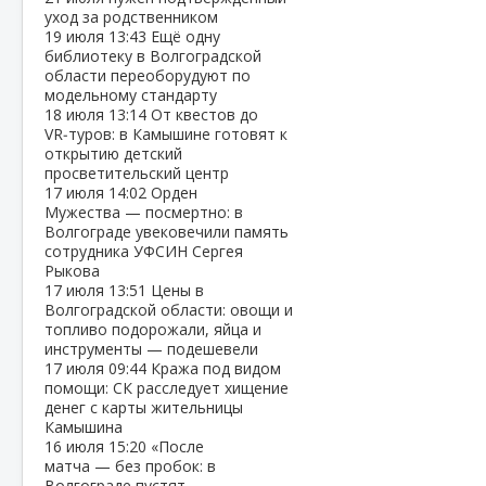
уход за родственником
19 июля
13:43
Ещё одну
библиотеку в Волгоградской
области переоборудуют по
модельному стандарту
18 июля
13:14
От квестов до
VR‑туров: в Камышине готовят к
открытию детский
просветительский центр
17 июля
14:02
Орден
Мужества — посмертно: в
Волгограде увековечили память
сотрудника УФСИН Сергея
Рыкова
17 июля
13:51
Цены в
Волгоградской области: овощи и
топливо подорожали, яйца и
инструменты — подешевели
17 июля
09:44
Кража под видом
помощи: СК расследует хищение
денег с карты жительницы
Камышина
16 июля
15:20
«После
матча — без пробок: в
Волгограде пустят