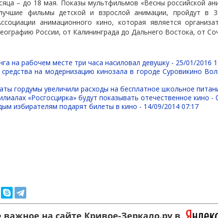
яца – до 18 мая. Показы мультфильмов «Весны российской ан
лучшие фильмы детской и взрослой анимации, пройдут в 30
Ассоциации анимационного кино, которая является организа
географию России, от Калининграда до Дальнего Востока, от Со
нга на рабочем месте три часа насиловал девушку -
25/01/2016 1
 средства на модернизацию кинозала в городе Суровикино Вол
аты гордумы увеличили расходы на бесплатное школьное питан
илиалах «Росгосцирка» будут показывать отечественное кино -
дым избирателям подарят билеты в кино -
14/09/2014 07:17
 важное на сайте Кривое-Зеркало.ру в