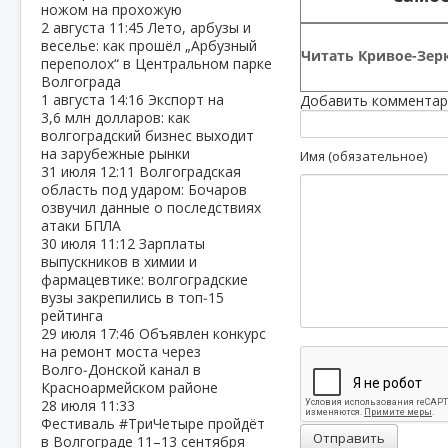
ножом на прохожую
2 августа
11:45
Лето, арбузы и
веселье: как прошёл „Арбузный
Читать Кривое-Зерк
переполох“ в Центральном парке
Волгограда
1 августа
14:16
Экспорт на
Добавить комментар
3,6 млн долларов: как
волгоградский бизнес выходит
на зарубежные рынки
Имя (обязательное)
31 июля
12:11
Волгоградская
область под ударом: Бочаров
озвучил данные о последствиях
атаки БПЛА
30 июля
11:12
Зарплаты
выпускников в химии и
фармацевтике: волгоградские
вузы закрепились в топ‑15
рейтинга
29 июля
17:46
Объявлен конкурс
на ремонт моста через
Волго‑Донской канал в
Красноармейском районе
28 июля
11:33
Фестиваль #ТриЧетыре пройдёт
Отправить
в Волгограде 11–13 сентября