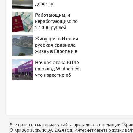
девочку,
ворвавшись в
Работающим, и
квартиру
неработающим: по
27 400 рублей
вручат пенсионерам
Живущая в Италии
в сентябре -
русская сравнила
PrimaMedia.ru
жизнь в Европе и в
Крыму
Ночная атака БПЛА
на склад Wildberries:
что известно об
очередном ударе по
логистическим
центрам 07/08/2026
– Новости
Все права на материалы сайта принадлежат редакции "Крив
© Кривое зеркало.ру, 2024 год, И
нтернет-газета о жизни Волг