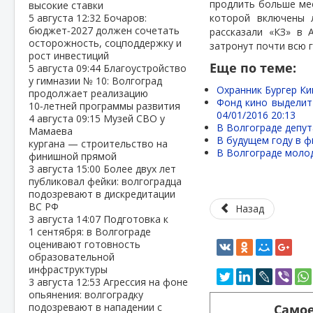
продлить больше мес
высокие ставки
5 августа
12:32
Бочаров:
которой включены 
бюджет‑2027 должен сочетать
рассказали «КЗ» в 
осторожность, соцподдержку и
затронут почти всю 
рост инвестиций
Еще по теме:
5 августа
09:44
Благоустройство
у гимназии № 10: Волгоград
Охранник Бургер Ки
продолжает реализацию
Фонд кино выделит
10‑летней программы развития
04/01/2016 20:13
4 августа
09:15
Музей СВО у
В Волгограде депут
Мамаева
В будущем году в ф
кургана — строительство на
В Волгограде моло
финишной прямой
3 августа
15:00
Более двух лет
публиковал фейки: волгоградца
подозревают в дискредитации
ВС РФ
Назад
3 августа
14:07
Подготовка к
1 сентября: в Волгограде
оценивают готовность
образовательной
инфраструктуры
3 августа
12:53
Агрессия на фоне
опьянения: волгоградку
подозревают в нападении с
Самое