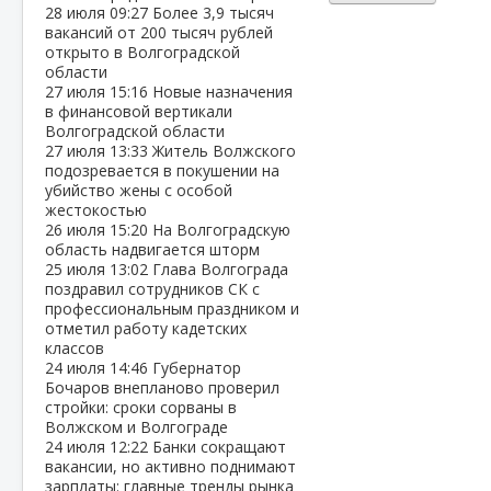
28 июля
09:27
Более 3,9 тысяч
вакансий от 200 тысяч рублей
открыто в Волгоградской
области
27 июля
15:16
Новые назначения
в финансовой вертикали
Волгоградской области
27 июля
13:33
Житель Волжского
подозревается в покушении на
убийство жены с особой
жестокостью
26 июля
15:20
На Волгоградскую
область надвигается шторм
25 июля
13:02
Глава Волгограда
поздравил сотрудников СК с
профессиональным праздником и
отметил работу кадетских
классов
24 июля
14:46
Губернатор
Бочаров внепланово проверил
стройки: сроки сорваны в
Волжском и Волгограде
24 июля
12:22
Банки сокращают
вакансии, но активно поднимают
зарплаты: главные тренды рынка