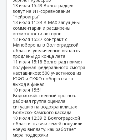
13 июля
15:43
Волгоградцев
зовут на ИТ‑соревнование
“Нейроигры”
13 июля
11:34
В МАХ запущены
комментарии и расширены
возможности авторов
12 июля
15:27
Контракт с
Минобороны в Волгоградской
области: увеличенные выплаты
продлены до конца лета
11 июля
15:18
Волгоград примет
полуфинал федерального смотра
наставников: 500 участников из
ЮФО и СКФО поборются за
выход в финал
10 июля
15:51
Водохозяйственный прогноз:
рабочая группа оценила
ситуацию на водохранилищах
Волжско‑Камского каскада
10 июля
12:39
В Волгоградской
области тысячи семей получили
новую выплату: как работает
мера поддержки