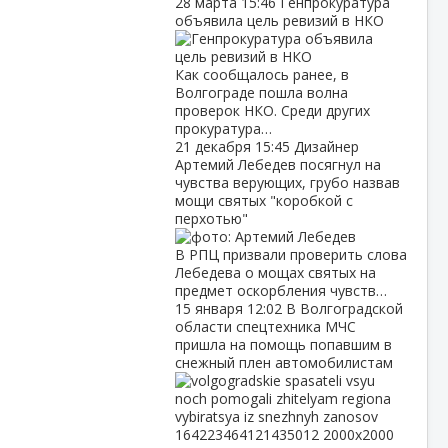
28 марта
15:46
Генпрокуратура
объявила цель ревизий в НКО
Как сообщалось ранее, в
Волгограде пошла волна
проверок НКО. Среди других
прокуратура…
21 декабря
15:45
Дизайнер
Артемий Лебедев посягнул на
чувства верующих, грубо назвав
мощи святых "коробкой с
перхотью"
В РПЦ призвали проверить слова
Лебедева о мощах святых на
предмет оскорбления чувств…
15 января
12:02
В Волгоградской
области спецтехника МЧС
пришла на помощь попавшим в
снежный плен автомобилистам