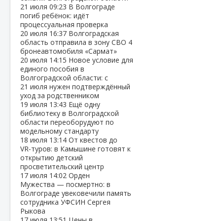
21 июля
09:23
В Волгограде
погиб ребёнок: идёт
процессуальная проверка
20 июля
16:37
Волгоградская
область отправила в зону СВО 4
бронеавтомобиля «Сармат»
20 июля
14:15
Новое условие для
единого пособия в
Волгоградской области: с
21 июля нужен подтверждённый
уход за родственником
19 июля
13:43
Ещё одну
библиотеку в Волгоградской
области переоборудуют по
модельному стандарту
18 июля
13:14
От квестов до
VR‑туров: в Камышине готовят к
открытию детский
просветительский центр
17 июля
14:02
Орден
Мужества — посмертно: в
Волгограде увековечили память
сотрудника УФСИН Сергея
Рыкова
17 июля
13:51
Цены в