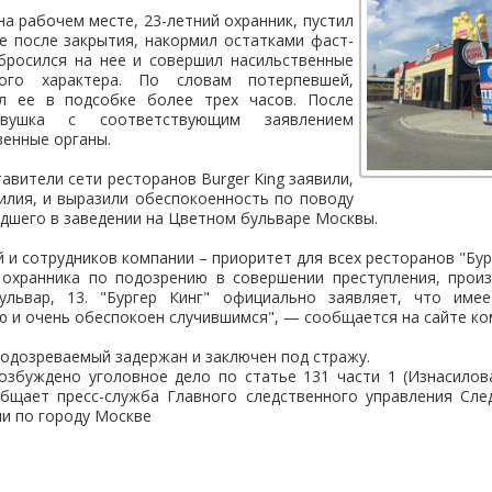
на рабочем месте, 23-летний охранник, пустил
е после закрытия, накормил остатками фаст-
абросился на нее и совершил насильственные
ного характера. По словам потерпевшей,
ал ее в подсобке более трех часов. После
евушка с соответствующим заявлением
венные органы.
авители сети ресторанов Burger King заявили,
илия, и выразили обеспокоенность по поводу
дшего в заведении на Цветном бульваре Москвы.
 и сотрудников компании – приоритет для всех ресторанов "Бур
 охранника по подозрению в совершении преступления, прои
ульвар, 13. "Бургер Кинг" официально заявляет, что имее
ю и очень обеспокоен случившимся", — сообщается на сайте ко
одозреваемый задержан и заключен под стражу.
озбуждено уголовное дело по статье 131 части 1 (Изнасилова
общает пресс-служба Главного следственного управления Сле
и по городу Москве