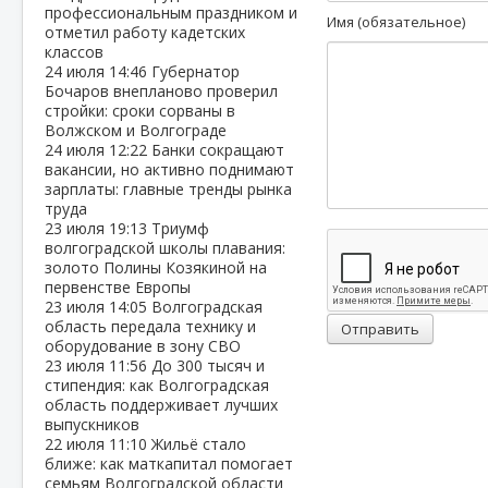
профессиональным праздником и
Имя (обязательное)
отметил работу кадетских
классов
24 июля
14:46
Губернатор
Бочаров внепланово проверил
стройки: сроки сорваны в
Волжском и Волгограде
24 июля
12:22
Банки сокращают
вакансии, но активно поднимают
зарплаты: главные тренды рынка
труда
23 июля
19:13
Триумф
волгоградской школы плавания:
золото Полины Козякиной на
первенстве Европы
23 июля
14:05
Волгоградская
область передала технику и
Отправить
оборудование в зону СВО
23 июля
11:56
До 300 тысяч и
стипендия: как Волгоградская
область поддерживает лучших
выпускников
22 июля
11:10
Жильё стало
ближе: как маткапитал помогает
семьям Волгоградской области