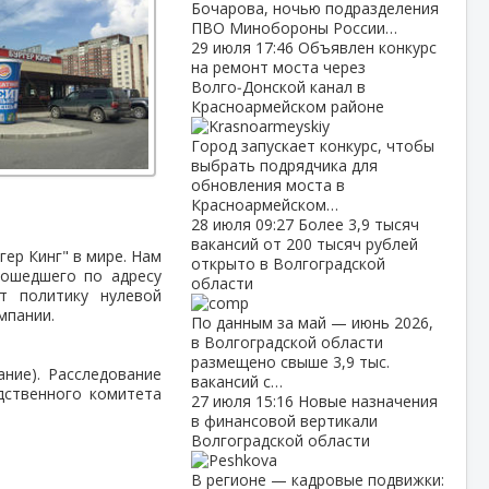
Бочарова, ночью подразделения
ПВО Минобороны России…
29 июля
17:46
Объявлен конкурс
на ремонт моста через
Волго‑Донской канал в
Красноармейском районе
Город запускает конкурс, чтобы
выбрать подрядчика для
обновления моста в
Красноармейском…
28 июля
09:27
Более 3,9 тысяч
вакансий от 200 тысяч рублей
гер Кинг" в мире. Нам
открыто в Волгоградской
зошедшего по адресу
области
т политику нулевой
мпании.
По данным за май — июнь 2026,
в Волгоградской области
размещено свыше 3,9 тыс.
ние). Расследование
вакансий с…
дственного комитета
27 июля
15:16
Новые назначения
в финансовой вертикали
Волгоградской области
В регионе — кадровые подвижки: