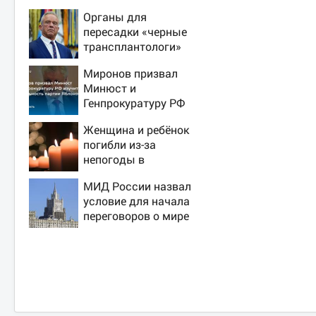
Органы для
пересадки «черные
трансплантологи»
извлекали у еще
Миронов призвал
живых пациентов
Минюст и
Генпрокуратуру РФ
изучить
Женщина и ребёнок
деятельность
погибли из-за
партии Яблоко
непогоды в
Смоленске
МИД России назвал
условие для начала
переговоров о мире
с Украиной