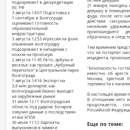
летней девушки.
подозревают в дискредитации
21 января, находясь 
ВС РФ
девушку в помещени
3 августа
14:07
Подготовка к
фуда, после чего н
1 сентября: в Волгограде
действия сексуаль
оценивают готовность
насильник удержив
образовательной
произошедшего д
инфраструктуры
обратилась в следст
3 августа
12:53
Агрессия на фоне
опьянения: волгоградку
Тем временем предст
подозревают в нападении с
что не потерпят нас
ножом на прохожую
инцидента, произоше
2 августа
11:45
Лето, арбузы и
веселье: как прошёл „Арбузный
"Безопасность гостей
переполох“ в Центральном парке
известно об аресте
Волгограда
Москва, Цветной б
1 августа
14:16
Экспорт на
терпимости к насили
3,6 млн долларов: как
волгоградский бизнес выходит
В настоящее время п
на зарубежные рынки
В отношении него в
31 июля
12:11
Волгоградская
продолжается, - со
область под ударом: Бочаров
Российской Федераци
озвучил данные о последствиях
атаки БПЛА
30 июля
11:12
Зарплаты
Еще по теме:
выпускников в химии и