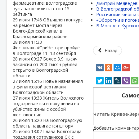
фармацевтике: волгоградские
Дмитрий Медведев: 
вузы закрепились в топ‑15
В Волгоградской об
рейтинга
Российские юноши о
29 июля
17:46
Объявлен конкурс
«Оборотни в погон
на ремонт моста через
В Москве с Курског
Волго‑Донской канал в
Красноармейском районе
28 июля
11:33
Фестиваль #ТриЧетыре пройдёт
Назад
в Волгограде 11–13 сентября
28 июля
09:27
Более 3,9 тысяч
вакансий от 200 тысяч рублей
открыто в Волгоградской
области
27 июля
15:16
Новые назначения
в финансовой вертикали
Волгоградской области
Самое
27 июля
13:33
Житель Волжского
подозревается в покушении на
убийство жены с особой
Читать Кривое-Зерк
жестокостью
26 июля
15:20
На Волгоградскую
область надвигается шторм
Добавить комментар
25 июля
13:02
Глава Волгограда
поздравил сотрудников СК с