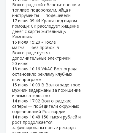
Волгоградской области: овощи и
топливо подорожали, яйца и
инструменты — подешевели
17 июля
09:44
Кража под видом
помощи: СК расследует хищение
денег с карты жительницы
Камышина
16 июля
15:20
«После
матча — без пробок: в
Волгограде пустят
дополнительные электрички
20 июля
16 июля
10:16
УФАС Волгограда
остановило рекламу клубных
шоу‑программ
15 июля
10:03
В Волгограде трое
мужчин задержаны за похищение
и вымогательство
14 июля
17:02
Волгоградские
сапёры — победители окружных
соревнований Росгвардии
14 июля
10:48
150 тысяч рублей и
рост продолжается:
зафиксированы новые рекорды
зарплат курьеров