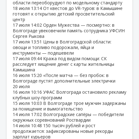
области переоборудуют по модельному стандарту
18 июля
13:14
От квестов до VR‑туров: в Камышине
готовят к открытию детский просветительский
центр
17 июля
14:02
Орден Мужества — посмертно: в
Волгограде увековечили память сотрудника УФСИН
Сергея Рыкова
17 июля
13:51
Цены в Волгоградской области:
овощи и топливо подорожали, яйца и
инструменты — подешевели
17 июля
09:44
Кража под видом помощи: СК
расследует хищение денег с карты жительницы
Камышина
16 июля
15:20
«После матча — без пробок: в
Волгограде пустят дополнительные электрички
20 июля
16 июля
10:16
УФАС Волгограда остановило рекламу
клубных шоу‑программ
15 июля
10:03
В Волгограде трое мужчин задержаны
за похищение и вымогательство
14 июля
17:02
Волгоградские сапёры — победители
окружных соревнований Росгвардии
14 июля
10:48
150 тысяч рублей и рост
продолжается: зафиксированы новые рекорды
зарплат курьеров