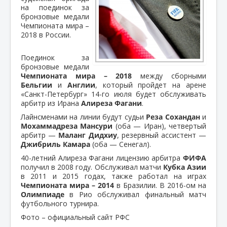
на поединок за
бронзовые медали
Чемпионата мира –
2018 в России.
Поединок за
бронзовые медали
Чемпионата мира – 2018
между сборными
Бельгии
и
Англии
, который пройдет на арене
«Санкт-Петербург» 14-го июля будет обслуживать
арбитр из Ирана
Алиреза Фагани
.
Лайнсменами на линии будут судьи
Реза Сохандан
и
Мохаммадреза Мансури
(оба — Иран), четвертый
арбитр —
Маланг Дидхиу
, резервный ассистент —
Джибриль Камара
(оба — Сенегал).
40-летний Алиреза Фагани лицензию арбитра
ФИФА
получил в 2008 году. Обслуживал матчи
Кубка Азии
в 2011 и 2015 годах, также работал на играх
Чемпионата мира – 2014
в Бразилии. В 2016-ом на
Олимпиаде
в Рио обслуживал финальный матч
футбольного турнира.
Фото – официальный сайт РФС