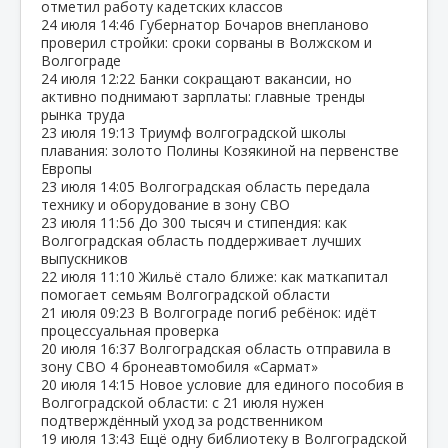
отметил работу кадетских классов
24 июля
14:46
Губернатор Бочаров внепланово
проверил стройки: сроки сорваны в Волжском и
Волгограде
24 июля
12:22
Банки сокращают вакансии, но
активно поднимают зарплаты: главные тренды
рынка труда
23 июля
19:13
Триумф волгоградской школы
плавания: золото Полины Козякиной на первенстве
Европы
23 июля
14:05
Волгоградская область передала
технику и оборудование в зону СВО
23 июля
11:56
До 300 тысяч и стипендия: как
Волгоградская область поддерживает лучших
выпускников
22 июля
11:10
Жильё стало ближе: как маткапитал
помогает семьям Волгоградской области
21 июля
09:23
В Волгограде погиб ребёнок: идёт
процессуальная проверка
20 июля
16:37
Волгоградская область отправила в
зону СВО 4 бронеавтомобиля «Сармат»
20 июля
14:15
Новое условие для единого пособия в
Волгоградской области: с 21 июля нужен
подтверждённый уход за родственником
19 июля
13:43
Ещё одну библиотеку в Волгоградской