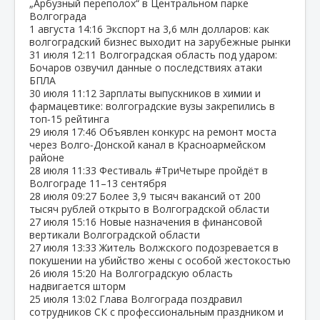
„Арбузный переполох“ в Центральном парке
Волгограда
1 августа
14:16
Экспорт на 3,6 млн долларов: как
волгоградский бизнес выходит на зарубежные рынки
31 июля
12:11
Волгоградская область под ударом:
Бочаров озвучил данные о последствиях атаки
БПЛА
30 июля
11:12
Зарплаты выпускников в химии и
фармацевтике: волгоградские вузы закрепились в
топ‑15 рейтинга
29 июля
17:46
Объявлен конкурс на ремонт моста
через Волго‑Донской канал в Красноармейском
районе
28 июля
11:33
Фестиваль #ТриЧетыре пройдёт в
Волгограде 11–13 сентября
28 июля
09:27
Более 3,9 тысяч вакансий от 200
тысяч рублей открыто в Волгоградской области
27 июля
15:16
Новые назначения в финансовой
вертикали Волгоградской области
27 июля
13:33
Житель Волжского подозревается в
покушении на убийство жены с особой жестокостью
26 июля
15:20
На Волгоградскую область
надвигается шторм
25 июля
13:02
Глава Волгограда поздравил
сотрудников СК с профессиональным праздником и