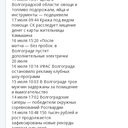
Волгоградской области: овощи и
топливо подорожали, яйца и
инструменты — подешевели
17 июля
09:44
Кража под видом
помощи: СК расследует хищение
денег с карты жительницы
Камышина
16 июля
15:20
«После
матча — без пробок: в
Волгограде пустят
дополнительные электрички
20 июля
16 июля
10:16
УФАС Волгограда
остановило рекламу клубных
шоу‑программ
15 июля
10:03
В Волгограде трое
мужчин задержаны за похищение
и вымогательство
14 июля
17:02
Волгоградские
сапёры — победители окружных
соревнований Росгвардии
14 июля
10:48
150 тысяч рублей и
рост продолжается:
зафиксированы новые рекорды
зарплат курьеров