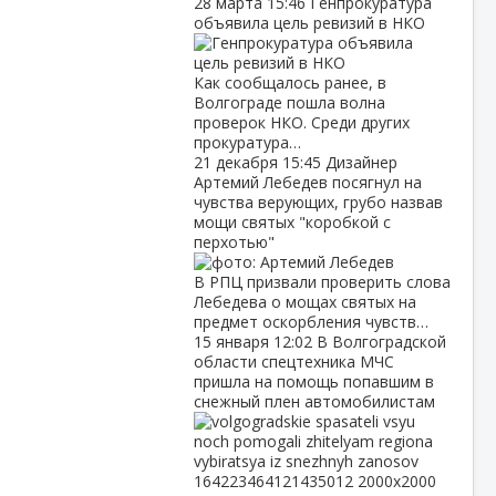
28 марта
15:46
Генпрокуратура
объявила цель ревизий в НКО
Как сообщалось ранее, в
Волгограде пошла волна
проверок НКО. Среди других
прокуратура…
21 декабря
15:45
Дизайнер
Артемий Лебедев посягнул на
чувства верующих, грубо назвав
мощи святых "коробкой с
перхотью"
В РПЦ призвали проверить слова
Лебедева о мощах святых на
предмет оскорбления чувств…
15 января
12:02
В Волгоградской
области спецтехника МЧС
пришла на помощь попавшим в
снежный плен автомобилистам