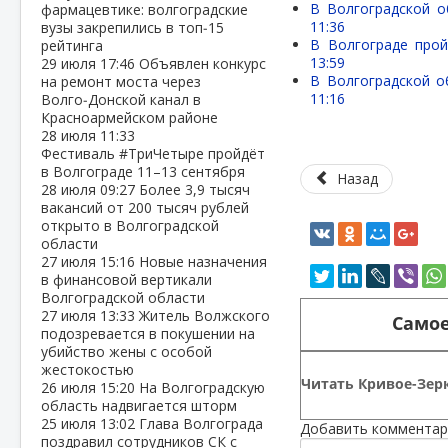
В Волгоградской о
фармацевтике: волгоградские
11:36
вузы закрепились в топ‑15
В Волгограде про
рейтинга
13:59
29 июля
17:46
Объявлен конкурс
В Волгоградской о
на ремонт моста через
11:16
Волго‑Донской канал в
Красноармейском районе
28 июля
11:33
Фестиваль #ТриЧетыре пройдёт
в Волгограде 11–13 сентября
Назад
28 июля
09:27
Более 3,9 тысяч
вакансий от 200 тысяч рублей
открыто в Волгоградской
области
27 июля
15:16
Новые назначения
в финансовой вертикали
Волгоградской области
27 июля
13:33
Житель Волжского
Самое
подозревается в покушении на
убийство жены с особой
жестокостью
Читать Кривое-Зерк
26 июля
15:20
На Волгоградскую
область надвигается шторм
25 июля
13:02
Глава Волгограда
Добавить комментар
поздравил сотрудников СК с