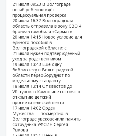
21 июля
09:23
В Волгограде
погиб ребёнок: идёт
процессуальная проверка
20 июля
16:37
Волгоградская
область отправила в зону СВО 4
бронеавтомобиля «Сармат»
20 июля
14:15
Новое условие для
единого пособия в
Волгоградской области: с
21 июля нужен подтверждённый
уход за родственником
19 июля
13:43
Ещё одну
библиотеку в Волгоградской
области переоборудуют по
модельному стандарту
18 июля
13:14
От квестов до
VR‑туров: в Камышине готовят к
открытию детский
просветительский центр
17 июля
14:02
Орден
Мужества — посмертно: в
Волгограде увековечили память
сотрудника УФСИН Сергея
Рыкова
17 июля
13:51
Цены в