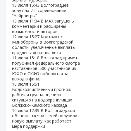
13 июля
15:43
Волгоградцев
зовут на ИТ‑соревнование
“Нейроигры”
13 июля
11:34
В МАХ запущены
комментарии и расширены
возможности авторов
12 июля
15:27
Контракт с
Минобороны в Волгоградской
области: увеличенные выплаты
продлены до конца лета
11 июля
15:18
Волгоград примет
полуфинал федерального смотра
наставников: 500 участников из
ЮФО и СКФО поборются за
выход в финал
10 июля
15:51
Водохозяйственный прогноз:
рабочая группа оценила
ситуацию на водохранилищах
Волжско‑Камского каскада
10 июля
12:39
В Волгоградской
области тысячи семей получили
новую выплату: как работает
мера поддержки