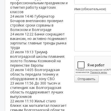
профессиональным праздником и
отметил работу кадетских
Имя (обязательное)
классов
24 июля
14:46
Губернатор
Бочаров внепланово проверил
стройки: сроки сорваны в
Волжском и Волгограде
24 июля
12:22
Банки сокращают
вакансии, но активно поднимают
зарплаты: главные тренды рынка
труда
23 июля
19:13
Триумф
волгоградской школы плавания:
золото Полины Козякиной на
первенстве Европы
23 июля
14:05
Волгоградская
область передала технику и
оборудование в зону СВО
Отправить
23 июля
11:56
До 300 тысяч и
стипендия: как Волгоградская
область поддерживает лучших
выпускников
22 июля
11:10
Жильё стало
ближе: как маткапитал помогает
семьям Волгоградской области