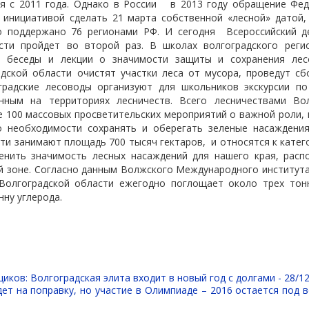
я с 2011 года. Однако в России
в 2013 году обращение Фед
с инициативой сделать 21 марта собственной «лесной» датой,
о поддержано 76 регионами РФ. И сегодня
Всероссийский д
сти пройдет во второй раз. В школах волгоградского реги
и, беседы и лекции о значимости защиты и сохранения лес
адской области очистят участки леса от мусора, проведут сб
оградские лесоводы организуют для школьников экскурсии п
нным на территориях лесничеств. Всего лесничествами Во
 100 массовых просветительских мероприятий о важной роли, 
о необходимости сохранять и оберегать зеленые насаждения
ти занимают площадь 700 тысяч гектаров,
и относятся к катег
нить значимость лесных насаждений для нашего края, рас
й зоне. Согласно данным Волжского Международного института
Волгоградской области ежегодно поглощает около трех тонн
нну углерода.
иков: Волгоградская элита входит в новый год с долгами -
28/12
ет на поправку, но участие в Олимпиаде – 2016 остается под 