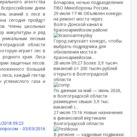
ерального агентства
Бочарова, ночью подразделения
 Всероссийским днем
ПВО Минобороны России…
29 июля
17:46
Объявлен конкурс
ень знаний о лесе в
на ремонт моста через
она сегодня пройдут
Волго‑Донской канал в
ов. Члены школьных
Красноармейском районе
ор макулатуры и ряд
о уникальным лесным
Город запускает конкурс, чтобы
лгоградской области
выбрать подрядчика для
которую играет лес в
обновления моста в
 родного края. Леса
Красноармейском…
ории защитных лесов.
28 июля
09:27
Более 3,9 тысяч
вакансий от 200 тысяч рублей
положенного большей
открыто в Волгоградской
 леса, каждый гектар
области
 углекислого газа и
По данным за май — июнь 2026,
в Волгоградской области
размещено свыше 3,9 тыс.
вакансий с…
27 июля
15:16
Новые назначения
в финансовой вертикали
/2018 09:23
Волгоградской области
вопросом -
03/03/2016
В регионе — кадровые подвижки: