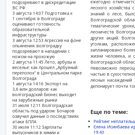
ежегодно отмечаетс
подозревают в дискредитации
ВС РФ
лесного хозяйства 
3 августа
14:07
Подготовка к
знаний о лесе, был
1 сентября: в Волгограде
Волгоградской обла
оценивают готовность
тематические урок
образовательной
лесничеств Волгогр
инфраструктуры
других акций. Волг
3 августа
12:53
Агрессия на фоне
уголкам, расположе
опьянения: волгоградку
запланировано более
подозревают в нападении с
жизни человека, и 
ножом на прохожую
2 августа
11:45
Лето, арбузы и
Волгоградской облас
веселье: как прошёл „Арбузный
Невозможно переоце
переполох“ в Центральном парке
частью в сухостепно
Волгограда
лесных насаждений 
1 августа
14:16
Экспорт на
депонирует почти то
3,6 млн долларов: как
волгоградский бизнес выходит
на зарубежные рынки
31 июля
12:11
Волгоградская
область под ударом: Бочаров
Еще по теме:
озвучил данные о последствиях
Рейтинг неплательщ
атаки БПЛА
Елена Исинбаева ид
30 июля
11:12
Зарплаты
19:43
выпускников в химии и