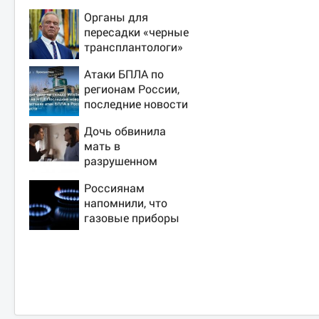
Органы для
пересадки «черные
трансплантологи»
извлекали у еще
Атаки БПЛА по
живых пациентов
регионам России,
последние новости
на 7 августа 2026:
Дочь обвинила
последствия, атаки
мать в
на склады
разрушенном
Wildberries,
детстве, не зная
состояние
Россиянам
всей правды о
пострадавших
напомнили, что
своём отце -
газовые приборы
история одной
нельзя
семьи
ремонтировать
самостоятельно