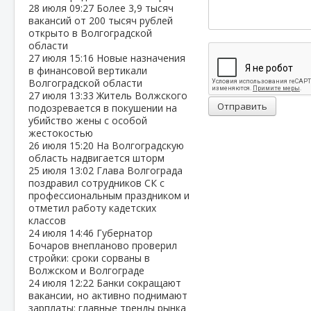
28 июля
09:27
Более 3,9 тысяч
вакансий от 200 тысяч рублей
открыто в Волгоградской
области
27 июля
15:16
Новые назначения
в финансовой вертикали
Волгоградской области
27 июля
13:33
Житель Волжского
Отправить
подозревается в покушении на
убийство жены с особой
жестокостью
26 июля
15:20
На Волгоградскую
область надвигается шторм
25 июля
13:02
Глава Волгограда
поздравил сотрудников СК с
профессиональным праздником и
отметил работу кадетских
классов
24 июля
14:46
Губернатор
Бочаров внепланово проверил
стройки: сроки сорваны в
Волжском и Волгограде
24 июля
12:22
Банки сокращают
вакансии, но активно поднимают
зарплаты: главные тренды рынка