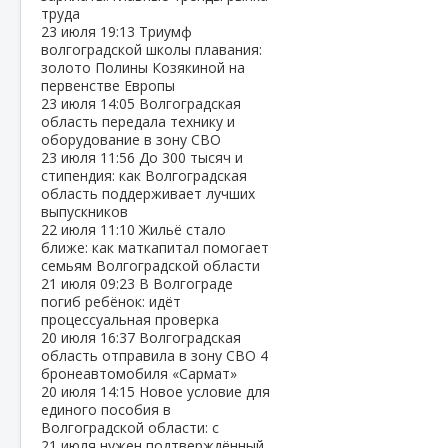
труда
23 июля
19:13
Триумф
волгоградской школы плавания:
золото Полины Козякиной на
первенстве Европы
23 июля
14:05
Волгоградская
область передала технику и
оборудование в зону СВО
23 июля
11:56
До 300 тысяч и
стипендия: как Волгоградская
область поддерживает лучших
выпускников
22 июля
11:10
Жильё стало
ближе: как маткапитал помогает
семьям Волгоградской области
21 июля
09:23
В Волгограде
погиб ребёнок: идёт
процессуальная проверка
20 июля
16:37
Волгоградская
область отправила в зону СВО 4
бронеавтомобиля «Сармат»
20 июля
14:15
Новое условие для
единого пособия в
Волгоградской области: с
21 июля нужен подтверждённый