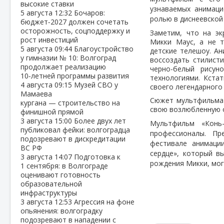
высокие ставки
узнаваемых анимаци
5 августа
12:32
Бочаров:
ролью в диснеевской
бюджет‑2027 должен сочетать
осторожность, соцподдержку и
Заметим, что на эк
рост инвестиций
Микки Маус, а не 
5 августа
09:44
Благоустройство
детские телешоу. Ан
у гимназии № 10: Волгоград
воссоздать стилисти
продолжает реализацию
черно-белый рисун
10‑летней программы развития
технологиями. Кста
4 августа
09:15
Музей СВО у
своего легендарного
Мамаева
Сюжет мультфильма 
кургана — строительство на
свою возлюбленную о
финишной прямой
3 августа
15:00
Более двух лет
Мультфильм «Конь
публиковал фейки: волгоградца
профессионалы. П
подозревают в дискредитации
фестивале анимаци
ВС РФ
сердце», который в
3 августа
14:07
Подготовка к
рождения Микки, мо
1 сентября: в Волгограде
оценивают готовность
образовательной
инфраструктуры
3 августа
12:53
Агрессия на фоне
опьянения: волгоградку
подозревают в нападении с