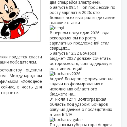
два спецрейса электричек.
6 августа
09:51
Топ профессий по
росту зарплат в 2026: кто
больше всех выиграл и где самые
высокие ставки
В первом полугодии 2026 года
рекордсменом по росту
зарплатных предложений стал
сварщик:…
5 августа
12:32
Бочаров:
кки придется спасти
бюджет‑2027 должен сочетать
уации победителем.
осторожность, соцподдержку и
рост инвестиций
стоинству оценили
ном Международном
Андрей Бочаров сформулировал
тфильмом «Холодное
задачи по формированию и
сейчас, в честь дня
исполнению областного
нтернете.
бюджета на…
31 июля
12:11
Волгоградская
область под ударом: Бочаров
озвучил данные о последствиях
атаки БПЛА
По данным губернатора Андрея