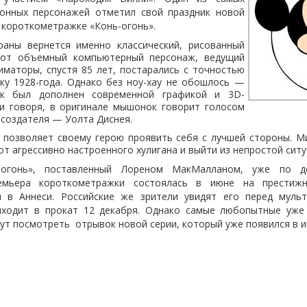
онных персонажей отметил свой праздник новой
 короткометражке «Конь-огонь».
раны вернется именно классический, рисованный
тот объемный компьютерный персонаж, ведущий
иматоры, спустя 85 лет, постарались с точностью
ку 1928-года. Однако без ноу-хау не обошлось —
ок был дополнен современной графикой и 3D-
ти говоря, в оригинале мышонок говорит голосом
 создателя — Уолта Диснея.
позволяет своему герою проявить себя с лучшей стороны. Ми
т агрессивно настроенного хулигана и выйти из непростой сит
-огонь», поставленный Лореном МакМалланом, уже по до
ремьера короткометражки состоялась в июне на престиж
и в Аннеси. Российские же зрители увидят его перед муль
ыходит в прокат 12 декабря. Однако самые любопытные уже 
гут посмотреть
отрывок новой серии, который уже появился в и