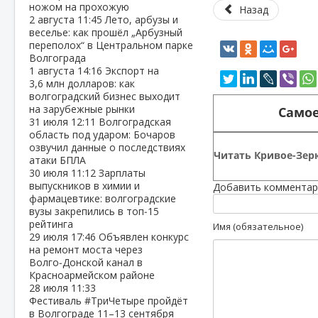
ножом на прохожую
Назад
2 августа
11:45
Лето, арбузы и
веселье: как прошёл „Арбузный
переполох“ в Центральном парке
Волгограда
1 августа
14:16
Экспорт на
3,6 млн долларов: как
волгоградский бизнес выходит
на зарубежные рынки
Самое
31 июля
12:11
Волгоградская
область под ударом: Бочаров
озвучил данные о последствиях
Читать Кривое-Зерк
атаки БПЛА
30 июля
11:12
Зарплаты
выпускников в химии и
Добавить комментар
фармацевтике: волгоградские
вузы закрепились в топ‑15
рейтинга
Имя (обязательное)
29 июля
17:46
Объявлен конкурс
на ремонт моста через
Волго‑Донской канал в
Красноармейском районе
28 июля
11:33
Фестиваль #ТриЧетыре пройдёт
в Волгограде 11–13 сентября