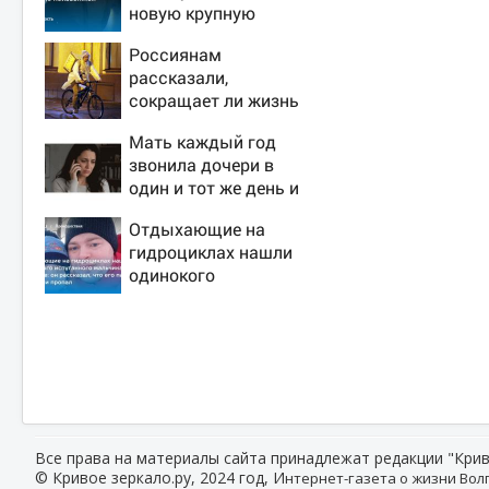
новую крупную
войну в Европе
Россиянам
неизбежной
рассказали,
сокращает ли жизнь
ночная работа
Мать каждый год
звонила дочери в
один и тот же день и
молчала — причина
Отдыхающие на
раскрылась
гидроциклах нашли
слишком поздно:
одинокого
история одной
испуганного
семьи
мальчика на лодке:
он рассказал, что
его папа нырнул и
пропал
Все права на материалы сайта принадлежат редакции "Крив
© Кривое зеркало.ру, 2024 год, И
нтернет-газета о жизни Волг