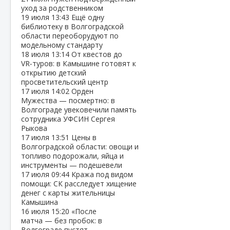
уход за родственником
19 июля
13:43
Ещё одну
библиотеку в Волгоградской
области переоборудуют по
модельному стандарту
18 июля
13:14
От квестов до
VR‑туров: в Камышине готовят к
открытию детский
просветительский центр
17 июля
14:02
Орден
Мужества — посмертно: в
Волгограде увековечили память
сотрудника УФСИН Сергея
Рыкова
17 июля
13:51
Цены в
Волгоградской области: овощи и
топливо подорожали, яйца и
инструменты — подешевели
17 июля
09:44
Кража под видом
помощи: СК расследует хищение
денег с карты жительницы
Камышина
16 июля
15:20
«После
матча — без пробок: в
Волгограде пустят